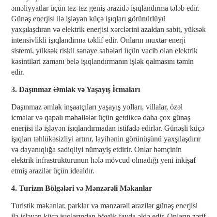
əməliyyatlar üçün tez-tez geniş ərazidə işıqlandırma tələb edir.
Günəş enerjisi ilə işləyən küçə işıqları görünürlüyü
yaxşılaşdıran və elektrik enerjisi xərclərini azaldan sabit, yüksək
intensivlikli işıqlandırma təklif edir. Onların muxtar enerji
sistemi, yüksək riskli sənaye sahələri üçün vacib olan elektrik
kəsintiləri zamanı belə işıqlandırmanın işlək qalmasını təmin
edir.
3. Daşınmaz Əmlak və Yaşayış İcmaları
Daşınmaz əmlak inşaatçıları yaşayış yolları, villalar, özəl
icmalar və qapalı məhəllələr üçün getdikcə daha çox günəş
enerjisi ilə işləyən işıqlandırmadan istifadə edirlər. Günəşli küçə
işıqları təhlükəsizliyi artırır, layihənin görünüşünü yaxşılaşdırır
və dayanıqlığa sadiqliyi nümayiş etdirir. Onlar həmçinin
elektrik infrastrukturunun hələ mövcud olmadığı yeni inkişaf
etmiş ərazilər üçün idealdır.
4. Turizm Bölgələri və Mənzərəli Məkanlar
Turistik məkanlar, parklar və mənzərəli ərazilər günəş enerjisi
ilə işləyən küçə işıqlarından böyük fayda əldə edir. Onların zərif