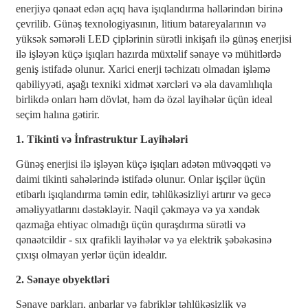
enerjiyə qənaət edən açıq hava işıqlandırma həllərindən birinə
çevrilib. Günəş texnologiyasının, litium batareyalarının və
yüksək səmərəli LED çiplərinin sürətli inkişafı ilə günəş enerjisi
ilə işləyən küçə işıqları hazırda müxtəlif sənaye və mühitlərdə
geniş istifadə olunur. Xarici enerji təchizatı olmadan işləmə
qabiliyyəti, aşağı texniki xidmət xərcləri və əla davamlılıqla
birlikdə onları həm dövlət, həm də özəl layihələr üçün ideal
seçim halına gətirir.
1. Tikinti və İnfrastruktur Layihələri
Günəş enerjisi ilə işləyən küçə işıqları adətən müvəqqəti və
daimi tikinti sahələrində istifadə olunur. Onlar işçilər üçün
etibarlı işıqlandırma təmin edir, təhlükəsizliyi artırır və gecə
əməliyyatlarını dəstəkləyir. Naqil çəkməyə və ya xəndək
qazmağa ehtiyac olmadığı üçün quraşdırma sürətli və
qənaətcildir - sıx qrafikli layihələr və ya elektrik şəbəkəsinə
çıxışı olmayan yerlər üçün idealdır.
2. Sənaye obyektləri
Sənaye parkları, anbarlar və fabriklər təhlükəsizlik və