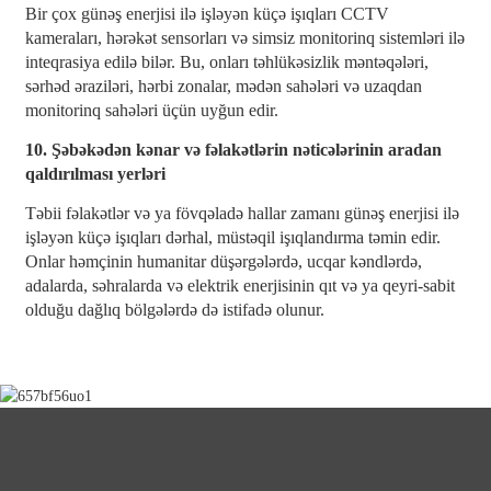
Bir çox günəş enerjisi ilə işləyən küçə işıqları CCTV
kameraları, hərəkət sensorları və simsiz monitorinq sistemləri ilə
inteqrasiya edilə bilər. Bu, onları təhlükəsizlik məntəqələri,
sərhəd əraziləri, hərbi zonalar, mədən sahələri və uzaqdan
monitorinq sahələri üçün uyğun edir.
10. Şəbəkədən kənar və fəlakətlərin nəticələrinin aradan
qaldırılması yerləri
Təbii fəlakətlər və ya fövqəladə hallar zamanı günəş enerjisi ilə
işləyən küçə işıqları dərhal, müstəqil işıqlandırma təmin edir.
Onlar həmçinin humanitar düşərgələrdə, ucqar kəndlərdə,
adalarda, səhralarda və elektrik enerjisinin qıt və ya qeyri-sabit
olduğu dağlıq bölgələrdə də istifadə olunur.