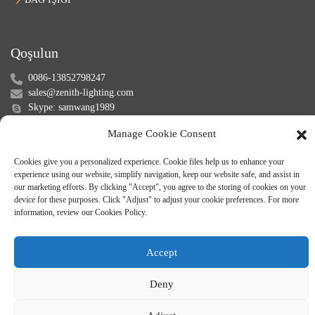
Qoşulun
0086-13852798247
sales@zenith-lighting.com
Skype: samwang1989
Wechat: +8613852798247
Manage Cookie Consent
Cookies give you a personalized experience. Cookie files help us to enhance your
experience using our website, simplify navigation, keep our website safe, and assist in
our marketing efforts. By clicking "Accept", you agree to the storing of cookies on your
device for these purposes. Click "Adjust" to adjust your cookie preferences. For more
information, review our Cookies Policy.
© Müəllif hüquqları - 2010-2024: Bütün hüquqlar qorunur.
Sayt xəritəsi
-
-
Accept
Resource
Deny