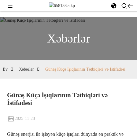
Xəbərlər
Ev
Xəbərlər
Günəş Küçə İşıqlarının Tətbiqləri və İstifadəsi
Günəş Küçə İşıqlarının Tətbiqləri və
İstifadəsi
2025-11-28
Günəş enerjisi ilə işləyən küçə işıqları dünyada ən praktik və