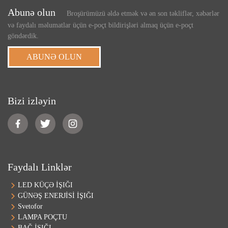
Abunə olun
Broşürümüzü əldə etmək və ən son təkliflər, xəbərlər
və faydalı məlumatlar üçün e-poçt bildirişləri almaq üçün e-poçt
göndərdik.
ABUNƏ OLUN
Bizi izləyin
Faydalı Linklər
LED KÜÇƏ İŞIĞI
GÜNƏŞ ENERJİSİ İŞIĞI
Svetofor
LAMPA POÇTU
BAĞ İŞIĞI