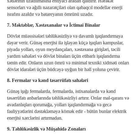
xətlərinin uzadılmasına ehtiyacı aradan qaldırır. Hərəkət
sensorları və ağıllı nəzarətçiləri olan qabaqcıl modellər enerji
israfını azaldır və batareyanın ömrünü uzadır.
7. Məktəblər, Xəstəxanalar və İctimai Binalar
Dövlət müəssisələri təhlükəsizliyə və davamlı işıqlandırmaya
dəyər verir. Günəş enerjisi ilə işləyən küçə işıqları kampuslar,
piyada yolları, oyun meydançaları, xəstəxana girişləri, təcili
yardım sahələri və dövlət binaları üçün etibarlı işıqlandırma
təmin edir. Onların uzun ömrü və minimal texniki xidməti onları
dövlət idarələri üçün büdcəyə uyğun bir həll yoluna çevirir.
8. Fermalar və kənd təsərrüfatı sahələri
Günəş işığı fermalarda, fermalarda, istixanalarda və kənd
təsərrüfatı anbarlarında təhlükəsizliyi artırır. Onlar mal-qaranı və
avadanlıqları qorumağa, yolları işıqlandırmağa və gecə
fəaliyyətlərini dəstəkləməyə kömək edir - bütün bunlar elektrik
enerjisi xərclərini artırmadan.
9. Təhlükəsizlik və Müşahidə Zonaları