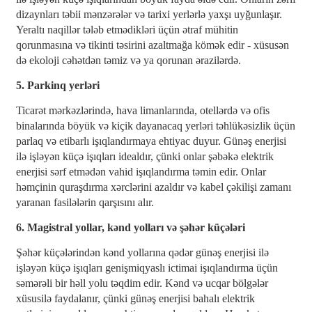
dizaynları təbii mənzərələr və tarixi yerlərlə yaxşı uyğunlaşır.
Yeraltı naqillər tələb etmədikləri üçün ətraf mühitin
qorunmasına və tikinti təsirini azaltmağa kömək edir - xüsusən
də ekoloji cəhətdən təmiz və ya qorunan ərazilərdə.
5. Parkinq yerləri
Ticarət mərkəzlərində, hava limanlarında, otellərdə və ofis
binalarında böyük və kiçik dayanacaq yerləri təhlükəsizlik üçün
parlaq və etibarlı işıqlandırmaya ehtiyac duyur. Günəş enerjisi
ilə işləyən küçə işıqları idealdır, çünki onlar şəbəkə elektrik
enerjisi sərf etmədən vahid işıqlandırma təmin edir. Onlar
həmçinin quraşdırma xərclərini azaldır və kabel çəkilişi zamanı
yaranan fasilələrin qarşısını alır.
6. Magistral yollar, kənd yolları və şəhər küçələri
Şəhər küçələrindən kənd yollarına qədər günəş enerjisi ilə
işləyən küçə işıqları genişmiqyaslı ictimai işıqlandırma üçün
səmərəli bir həll yolu təqdim edir. Kənd və ucqar bölgələr
xüsusilə faydalanır, çünki günəş enerjisi bahalı elektrik