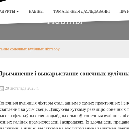
РАДУКТЫ
НАВІНЫ
ТЭМАТЫЧНЫЯ ДАСЛЕДАВАННІ
ПРА 
Навіны
анне сонечных вулічных ліхтароў
Прымяненне і выкарыстанне сонечных вулічны
28 лістапада 2025 г.
онечныя вулічныя ліхтары сталі адным з самых практычных і э
святлення ва ўсім свеце. Дзякуючы хуткаму развіццю сонечных т
ысокаэфектыўных святлодыёдных чыпаў, сонечныя вулічныя лі
озных галінах прамысловасці і асяроддзях. Іх здольнасць праца
палучэнні з нізкімі выдаткамі на абслугоўванне і выдатнай даўг