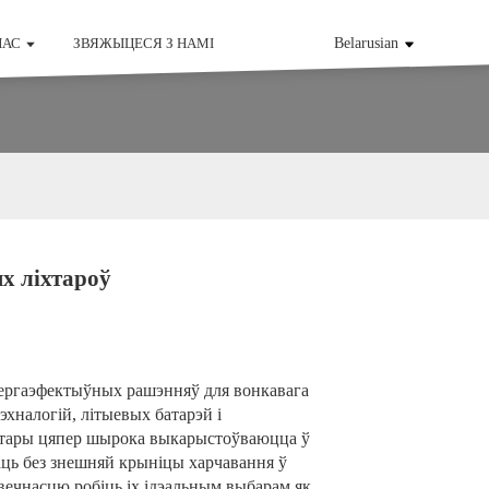
НАС
ЗВЯЖЫЦЕСЯ З НАМІ
Belarusian
х ліхтароў
нергаэфектыўных рашэнняў для вонкавага
эхналогій, літыевых батарэй і
хтары цяпер шырока выкарыстоўваюцца ў
ваць без знешняй крыніцы харчавання ў
авечнасцю робіць іх ідэальным выбарам як