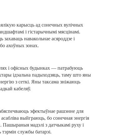
вялікую карысць ад сонечных вулічных
андшафтамі і гістарычнымі мясцінамі.
 захаваць навакольнае асяроддзе і
або ахоўных зонах.
тэлях і офісных будынках — патрабуюць
іхтары ідэальна падыходзяць, таму што яны
ергію з сеткі. Яны таксама зніжаюць
адкай кабеляў.
 забяспечваюць эфектыўнае рашэнне для
 асабліва выйграюць, бо сонечная энергія
. Пашыраныя мадэлі з датчыкамі руху і
 тэрмін службы батарэі.