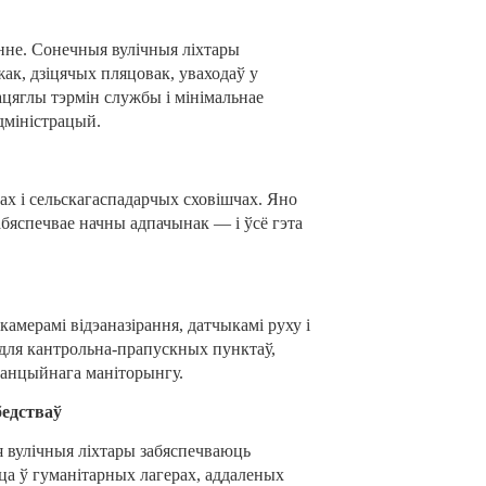
нне. Сонечныя вулічныя ліхтары
ак, дзіцячых пляцовак, уваходаў у
ацяглы тэрмін службы і мінімальнае
дміністрацый.
ах і сельскагаспадарчых сховішчах. Яно
забяспечвае начны адпачынак — і ўсё гэта
камерамі відэаназірання, датчыкамі руху і
 для кантрольна-прапускных пунктаў,
танцыйнага маніторынгу.
бедстваў
 вулічныя ліхтары забяспечваюць
ца ў гуманітарных лагерах, аддаленых