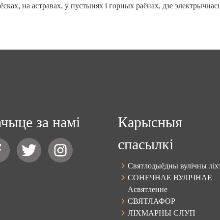
ёсках, на астравах, у пустынях і горных раёнах, дзе электрычнас
чыце за намі
Карысныя
спасылкі
Святлодыёдны вулічны ліх
СОНЕЧНАЕ ВУЛІЧНАЕ
Асвятленне
СВЯТЛАФОР
ЛІХМАРНЫ СЛУП