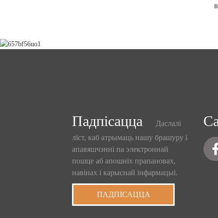
в
Падпісацца
Са
Даслалі
ліст, каб атрымаць нашу брашуру і
апавяшчэнні па электроннай
пошце аб апошніх прапановах,
навінах і карыснай інфармацыі.
ПАДПІСАЦЦА