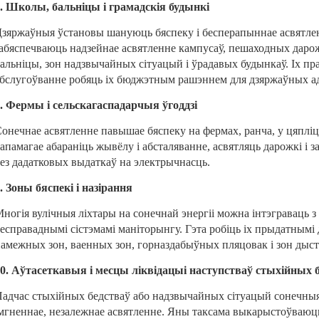
. Школы, бальніцы і грамадскія будынкі
зяржаўныя ўстановы шануюць бяспеку і бесперапыннае асвятле
абяспечваюць надзейнае асвятленне кампусаў, пешаходных дарож
альніцы, зон надзвычайных сітуацый і ўрадавых будынкаў. Іх пр
бслугоўванне робяць іх бюджэтным рашэннем для дзяржаўных а
. Фермы і сельскагаспадарчыя ўгоддзі
онечнае асвятленне павышае бяспеку на фермах, ранча, у цяпліц
апамагае абараніць жывёлу і абсталяванне, асвятляць дарожкі і 
ез дадатковых выдаткаў на электрычнасць.
. Зоны бяспекі і назірання
ногія вулічныя ліхтары на сонечнай энергіі можна інтэграваць з 
есправаднымі сістэмамі маніторынгу. Гэта робіць іх прыдатнымі
амежных зон, ваенных зон, горназдабыўных пляцовак і зон дыс
0. Аўтасеткавыя і месцы ліквідацыі наступстваў стыхійных 
адчас стыхійных бедстваў або надзвычайных сітуацый сонечныя
мгненнае, незалежнае асвятленне. Яны таксама выкарыстоўваюц