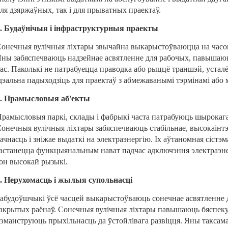
ля дзяржаўных, так і для прыватных праектаў.
. Будаўнічыя і інфраструктурныя праекты
онечныя вулічныя ліхтары звычайна выкарыстоўваюцца на часов
ны забяспечваюць надзейнае асвятленне для рабочых, павышаюц
ас. Паколькі не патрабуецца праводка або рыццё траншэй, устал
дэальна падыходзіць для праектаў з абмежаванымі тэрмінамі або м
2. Прамысловыя аб'екты
рамысловыя паркі, склады і фабрыкі часта патрабуюць шырокага 
онечныя вулічныя ліхтары забяспечваюць стабільнае, высокаінтэ
ачнасць і зніжае выдаткі на электраэнергію. Іх аўтаномная сістэ
астанецца функцыянальным нават падчас адключэння электраэне
он высокай рызыкі.
. Нерухомасць і жылыя супольнасці
абудоўшчыкі ўсё часцей выкарыстоўваюць сонечнае асвятленне дл
акрытых раёнаў. Сонечныя вулічныя ліхтары павышаюць бяспеку
эманструюць прыхільнасць да ўстойлівага развіцця. Яны таксама