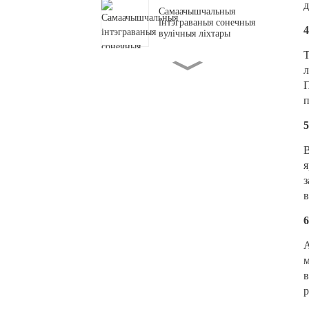
д
Самаачышчальныя
інтэграваныя сонечныя
вулічныя ліхтары
Т
Надзейныя рашэнні для
л
вулічнага асвятлення
П
пясчаных і ветраных
раёнаў
п
5
З Днём працы 2026 года
В
я
Выбар правільнай батарэі
з
для сонечных дарожных
в
шыпоў: нікель-
металгідрыдны супраць
6
літыевага
Сучасны двухбаковы
А
святлодыёдны слуп для
м
пешаходаў
в
р