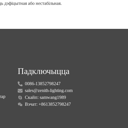
ць дэфіцытная або нестабільная.
Падключыцца
0086-13852798247
sales@zenith-lighting.com
тар
Скайп: samwang1989
Вэчат: +8613852798247