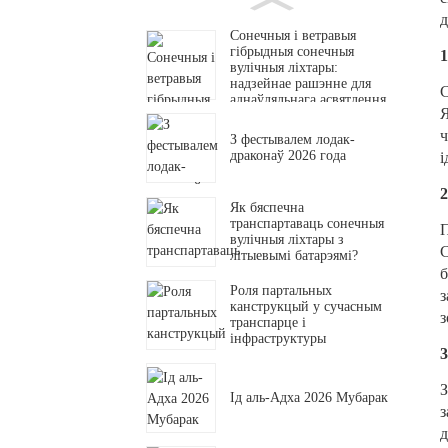
д
Сонечныя і ветравыя
гібрыдныя сонечныя
1
вулічныя ліхтары:
надзейнае рашэнне для
С
аднаўляльнага асвятлення
Я
ч
З фестывалем лодак-
драконаў 2026 года
і
Як бяспечна
транспартаваць сонечныя
П
вулічныя ліхтары з
С
літыевымі батарэямі?
б
Роля партальных
з
канструкцый у сучасным
з
транспарце і
інфраструктуры
3
З
Ід аль-Адха 2026 Мубарак
з
д