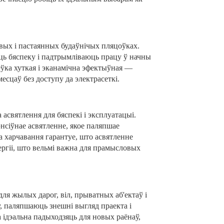
ых і пастаянных будаўнічых пляцоўках.
ь бяспеку і падтрымліваюць працу ў начны
ёўка хуткая і эканамічна эфектыўная —
есцаў без доступу да электрасеткі.
асвятлення для бяспекі і эксплуатацыі.
нсіўнае асвятленне, якое паляпшае
ма харчавання гарантуе, што асвятленне
ргіі, што вельмі важна для прамысловых
я жылых дарог, віл, прыватных аб'ектаў і
, паляпшаюць знешні выгляд праекта і
 ідэальна падыходзяць для новых раёнаў,