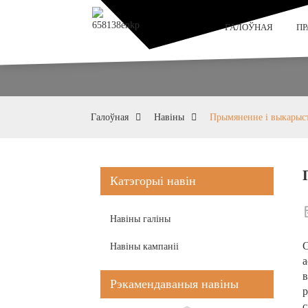
ГАЛОЎНАЯ
П
Галоўная
Навіны
Прымяненне і выкарыст
Катэгорыі навін
Навіны галіны
С
Навіны кампаніі
а
в
Рэкамендаваныя навіны
р
с