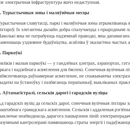
зе электрычная інфраструктура яшчэ недаступная.
4. Турыстычныя зоны і маляўнічыя месцы
урыстычныя славутасці, паркі і маляўнічыя зоны атрымліваюць 
іхтароў. Іх элегантны дызайн добра спалучаецца з прыроднымі л
аколькі яны не патрабуюць падземнай праводкі, яны дапамагаюць
аменшыць уздзеянне будаўніцтва, асабліва ў экалагічна чыстых 
. Паркоўкі
ялікія і малыя паркоўкі — у гандлёвых цэнтрах, аэрапортах, га
ркага і надзейнага асвятлення для бяспекі. Сонечныя вулічныя л
абяспечваюць раўнамернае асвятленне, не спажываючы электраэн
ыдаткі на ўстаноўку і пазбягаюць перапынкаў, выкліканых пракл
. Аўтамагістралі, сельскія дарогі і гарадскія вуліцы
д гарадскіх вуліц да сельскіх дарог, сонечныя вулічныя ліхтары
аштабнага грамадскага асвятлення. Сельскія і аддаленыя рэгіёны
ыключае неабходнасць дарагога пашырэння ліній электраперадач
азумнымі кантролерамі памяншаюць страты энергіі і падаўжаюць