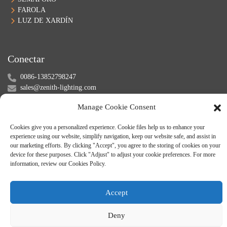
FAROLA
LUZ DE XARDÍN
Conectar
0086-13852798247
sales@zenith-lighting.com
Skype: samwang1989
Manage Cookie Consent
WeChat: +8613852798247
Cookies give you a personalized experience. Cookie files help us to enhance your
experience using our website, simplify navigation, keep our website safe, and assist in
our marketing efforts. By clicking "Accept", you agree to the storing of cookies on your
device for these purposes. Click "Adjust" to adjust your cookie preferences. For more
information, review our Cookies Policy.
Accept
© Dereitos reservados - 2010-2024.
Mapa do sitio
-
-
Resource
Deny