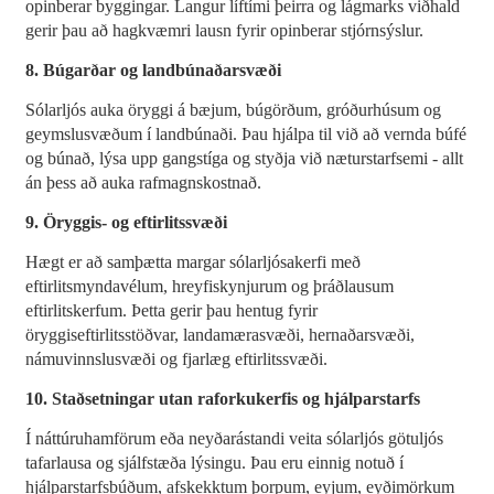
opinberar byggingar. Langur líftími þeirra og lágmarks viðhald
gerir þau að hagkvæmri lausn fyrir opinberar stjórnsýslur.
8. Búgarðar og landbúnaðarsvæði
Sólarljós auka öryggi á bæjum, búgörðum, gróðurhúsum og
geymslusvæðum í landbúnaði. Þau hjálpa til við að vernda búfé
og búnað, lýsa upp gangstíga og styðja við næturstarfsemi - allt
án þess að auka rafmagnskostnað.
9. Öryggis- og eftirlitssvæði
Hægt er að samþætta margar sólarljósakerfi með
eftirlitsmyndavélum, hreyfiskynjurum og þráðlausum
eftirlitskerfum. Þetta gerir þau hentug fyrir
öryggiseftirlitsstöðvar, landamærasvæði, hernaðarsvæði,
námuvinnslusvæði og fjarlæg eftirlitssvæði.
10. Staðsetningar utan raforkukerfis og hjálparstarfs
Í náttúruhamförum eða neyðarástandi veita sólarljós götuljós
tafarlausa og sjálfstæða lýsingu. Þau eru einnig notuð í
hjálparstarfsbúðum, afskekktum þorpum, eyjum, eyðimörkum