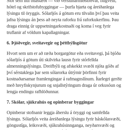
Stór sem lítil bílastæði — við verslunarmiðstöðvar, flugvelli,
hótel og skrifstofubyggingar — þurfa bjarta og áreiðanlega
lýsingu til öryggis. Sólarljós á götum eru tilvalin því þau veita
jafna lýsingu án þess að neyta raforku frá raforkukerfinu. Þau
draga einnig úr uppsetningarkostnaði og koma í veg fyrir
truflanir af völdum kapallagningar.
6. Þjóðvegir, sveitavegir og þéttbýlisgötur
Hvort sem um er að ræða borgargötur eða sveitavegi, þá bjóða
sólarljós á götum úti skilvirka lausn fyrir stórfellda
almenningslýsingu. Dreifbýli og afskekkt svæði njóta góðs af
því sérstaklega þar sem sólarorka útrýmir þörfinni fyrir
kostnaðarsamar framlengingar á rafmagnslínum. Ítarlegri gerðir
með hreyfiskynjurum og snjallstýringum draga úr orkusóun og
lengja endingu rafhlöðunnar.
7. Skólar, sjúkrahús og opinberar byggingar
Opinberar stofnanir leggja áherslu á öryggi og samfellda
lýsingu. Sólarljós veita áreiðanlega lýsingu fyrir háskólasvæði,
göngustíga, leiksvæði, sjúkrahúsinnganga, neyðarsvæði og