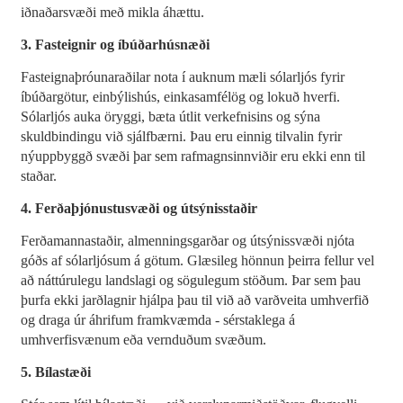
iðnaðarsvæði með mikla áhættu.
3. Fasteignir og íbúðarhúsnæði
Fasteignaþróunaraðilar nota í auknum mæli sólarljós fyrir
íbúðargötur, einbýlishús, einkasamfélög og lokuð hverfi.
Sólarljós auka öryggi, bæta útlit verkefnisins og sýna
skuldbindingu við sjálfbærni. Þau eru einnig tilvalin fyrir
nýuppbyggð svæði þar sem rafmagnsinnviðir eru ekki enn til
staðar.
4. Ferðaþjónustusvæði og útsýnisstaðir
Ferðamannastaðir, almenningsgarðar og útsýnissvæði njóta
góðs af sólarljósum á götum. Glæsileg hönnun þeirra fellur vel
að náttúrulegu landslagi og sögulegum stöðum. Þar sem þau
þurfa ekki jarðlagnir hjálpa þau til við að varðveita umhverfið
og draga úr áhrifum framkvæmda - sérstaklega á
umhverfisvænum eða vernduðum svæðum.
5. Bílastæði