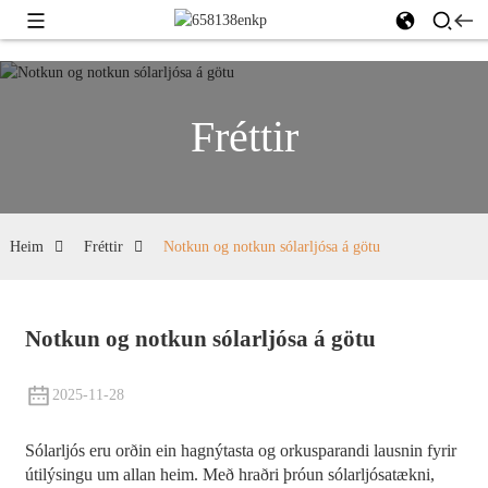
Fréttir
Heim
Fréttir
Notkun og notkun sólarljósa á götu
Notkun og notkun sólarljósa á götu
2025-11-28
Sólarljós eru orðin ein hagnýtasta og orkusparandi lausnin fyrir
útilýsingu um allan heim. Með hraðri þróun sólarljósatækni,