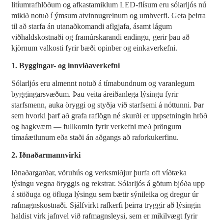
litíumrafhlöðum og afkastamiklum LED-flísum eru sólarljós nú
mikið notuð í ýmsum atvinnugreinum og umhverfi. Geta þeirra
til að starfa án utanaðkomandi aflgjafa, ásamt lágum
viðhaldskostnaði og framúrskarandi endingu, gerir þau að
kjörnum valkosti fyrir bæði opinber og einkaverkefni.
1. Byggingar- og innviðaverkefni
Sólarljós eru almennt notuð á tímabundnum og varanlegum
byggingarsvæðum. Þau veita áreiðanlega lýsingu fyrir
starfsmenn, auka öryggi og styðja við starfsemi á nóttunni. Þar
sem hvorki þarf að grafa raflögn né skurði er uppsetningin hröð
og hagkvæm — fullkomin fyrir verkefni með þröngum
tímaáætlunum eða staði án aðgangs að raforkukerfinu.
2. Iðnaðarmannvirki
Iðnaðargarðar, vöruhús og verksmiðjur þurfa oft víðtæka
lýsingu vegna öryggis og rekstrar. Sólarljós á götum bjóða upp
á stöðuga og öfluga lýsingu sem bætir sýnileika og dregur úr
rafmagnskostnaði. Sjálfvirkt rafkerfi þeirra tryggir að lýsingin
haldist virk jafnvel við rafmagnsleysi, sem er mikilvægt fyrir