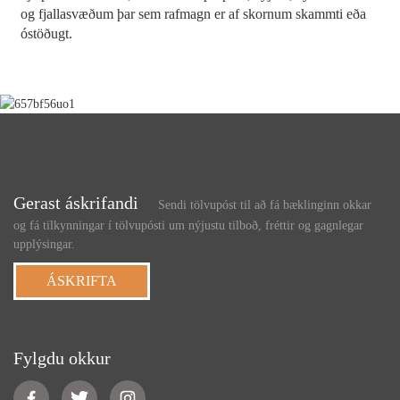
og fjallasvæðum þar sem rafmagn er af skornum skammti eða
óstöðugt.
Gerast áskrifandi
Sendi tölvupóst til að fá bæklinginn okkar
og fá tilkynningar í tölvupósti um nýjustu tilboð, fréttir og gagnlegar
upplýsingar.
ÁSKRIFTA
Fylgdu okkur