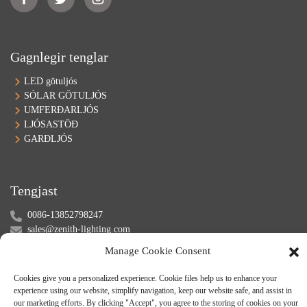
Gagnlegir tenglar
LED götuljós
SÓLAR GÖTULJÓS
UMFERÐARLJÓS
LJÓSASTÖÐ
GARÐLJÓS
Tengjast
0086-13852798247
sales@zenith-lighting.com
Skype: samwang1989
Manage Cookie Consent
Wechat: +8613852798247
Cookies give you a personalized experience. Cookie files help us to enhance your
experience using our website, simplify navigation, keep our website safe, and assist in
our marketing efforts. By clicking "Accept", you agree to the storing of cookies on your