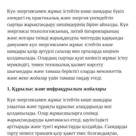
Күн энергиясымен жұмыс істейтін көше шамдары бүкіл
әлемдегі ең практикалық және энергия үнемдейтін
сыртқы жарықтандыру шешімдерінің біріне айналды. Күн
энергиясы технологиясының, литий батареяларының
және жоғары тиімді жарықдиодты чиптердің қарқынды
дамуымен күн энергиясымен жұмыс істейтін көше
шамдары қазір әртүрлі салалар мен орталарда кеңінен
қолданылады. Олардың сыртқы қуат көзінсіз жұмыс істеу
мүмкіндігі, төмен техникалық қызмет көрсету
шығындары және тамаша беріктігі оларды мемлекеттік
және жеке жобалар үшін тамаша таңдау етеді.
1. Құрылыс және инфрақұрылым жобалары
Күн энергиясымен жұмыс істейтін көше шамдары
уақытша және тұрақты құрылыс алаңдарында жиі
қолданылады. Олар жұмысшыларға сенімді
жарықтандыруды қамтамасыз етеді, қауіпсіздікті
арттырады және түнгі жұмыстарды қолдайды. Сымдарды
тарту немесе траншея қазу қажет емес болғандықтан,