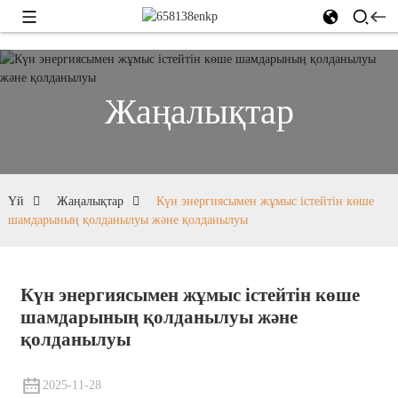
Жаңалықтар
Үй
Жаңалықтар
Күн энергиясымен жұмыс істейтін көше
шамдарының қолданылуы және қолданылуы
Күн энергиясымен жұмыс істейтін көше
шамдарының қолданылуы және
қолданылуы
2025-11-28