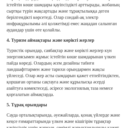
істейтін көше шамдары қауіпсіздікті арттырады, жобаның
сыртқы түрін жақсартады және тұрақтылыққа деген
берілгендікті көрсетеді. Олар сондай-ақ электр
инфрақұрылымы әлі қолжетімді емес жаңадан салынған
аудандар үшін өте қолайлы.
4. Туризм аймақтары және көрікті жерлер
Туристік орындар, саябақтар және көрікті жерлер күн
энергиясымен жұмыс істейтін көше шамдарынан үлкен
пайда көреді. Олардың әсем дизайны табиғи
ландшафттармен және тарихи орындармен жақсы
үйлеседі. Олар жер асты сымдарын қажет етпейтіндіктен,
қоршаған ортаны сақтауға және құрылысқа әсерді
азайтуға көмектеседі, әсіресе экологиялық таза немесе
қорғалатын аймақтарда.
5. Тұрақ орындары
Сауда орталықтарында, әуежайларда, қонақ үйлерде және
кеңсе ғимараттарында үлкен және кішігірім тұрақтар
қауіпсіздік үшін жарқын, сенімді жарықтандыруды қажет