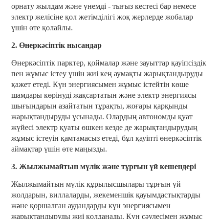
орнату жылдам және үнемді - тығыз кестесі бар немесе
электр желісіне қол жетімділігі жоқ жерлерде жобалар
үшін өте қолайлы.
2. Өнеркәсіптік нысандар
Өнеркәсіптік парктер, қоймалар және зауыттар қауіпсіздік
пен жұмыс істеу үшін жиі кең аумақты жарықтандыруды
қажет етеді. Күн энергиясымен жұмыс істейтін көше
шамдары көрінуді жақсартатын және электр энергиясы
шығындарын азайтатын тұрақты, жоғары қарқынды
жарықтандыруды ұсынады. Олардың автономды қуат
жүйесі электр қуаты өшкен кезде де жарықтандырудың
жұмыс істеуін қамтамасыз етеді, бұл қауіпті өнеркәсіптік
аймақтар үшін өте маңызды.
3. Жылжымайтын мүлік және тұрғын үй кешендері
Жылжымайтын мүлік құрылысшылары тұрғын үй
жолдарын, виллаларды, жекеменшік қауымдастықтарды
және қоршалған аудандарды күн энергиясымен
жарықтандыруды жиі қолданады. Күн сәулесімен жұмыс