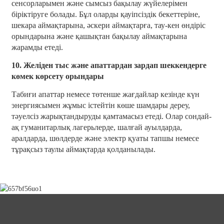
сенсорларымен және сымсыз бақылау жүйелерімен
біріктіруге болады. Бұл оларды қауіпсіздік бекеттеріне,
шекара аймақтарына, әскери аймақтарға, тау-кен өндіріс
орындарына және қашықтан бақылау аймақтарына
жарамды етеді.
10. Желіден тыс және апаттардан зардап шеккендерге
көмек көрсету орындары
Табиғи апаттар немесе төтенше жағдайлар кезінде күн
энергиясымен жұмыс істейтін көше шамдары дереу,
тәуелсіз жарықтандыруды қамтамасыз етеді. Олар сондай-
ақ гуманитарлық лагерьлерде, шалғай ауылдарда,
аралдарда, шөлдерде және электр қуаты тапшы немесе
тұрақсыз таулы аймақтарда қолданылады.