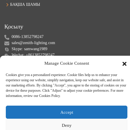
БАҚША ШАМЫ
Қосылу
0086-13852798247
sales@zenith-lighting.com
Skype: samwang1989
Wechat: +8613852798247
Manage Cookie Consent
Cookies give you a personalized experience. Cookie files help us to enhance your
experience using our website, simplify navigation, keep our website safe, and assist in
our marketing efforts. By clicking "Accept", you agree to the storing of cookies on your
device for these purposes. Click "Adjust" to adjust your cookie preferences. For more
information, review our Cookies Policy.
© Авторлық құқық - 2010-2024: Барлық құқықтар қорғалған.
Сайт
картасы
-
-
Resource
Accept
Deny