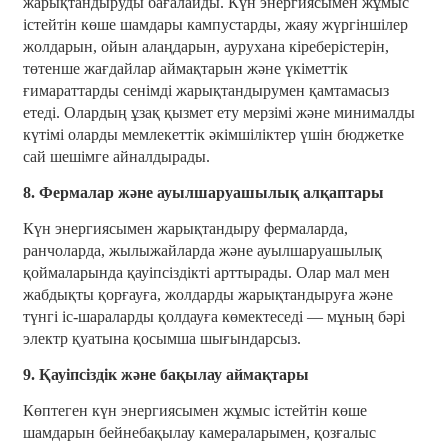
жарықтандыруды бағалайды. Күн энергиясымен жұмыс
істейтін көше шамдары кампустарды, жаяу жүргіншілер
жолдарын, ойын алаңдарын, аурухана кіреберістерін,
төтенше жағдайлар аймақтарын және үкіметтік
ғимараттарды сенімді жарықтандырумен қамтамасыз
етеді. Олардың ұзақ қызмет ету мерзімі және минималды
күтімі оларды мемлекеттік әкімшіліктер үшін бюджетке
сай шешімге айналдырады.
8. Фермалар және ауылшаруашылық алқаптары
Күн энергиясымен жарықтандыру фермаларда,
ранчоларда, жылыжайларда және ауылшаруашылық
қоймаларында қауіпсіздікті арттырады. Олар мал мен
жабдықты қорғауға, жолдарды жарықтандыруға және
түнгі іс-шараларды қолдауға көмектеседі — мұның бәрі
электр қуатына қосымша шығындарсыз.
9. Қауіпсіздік және бақылау аймақтары
Көптеген күн энергиясымен жұмыс істейтін көше
шамдарын бейнебақылау камераларымен, қозғалыс