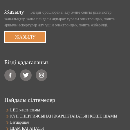
Жазылу
Біздің брошюраны алу және соңғы ұсыныстар,
жаңалықтар және пайдалы ақпарат туралы электрондық пошта
арқылы ескертулер алу үшін электрондық пошта жіберілді.
ЖАЗЫЛУ
Бізді қадағалаңыз
Пайдалы сілтемелер
LED көше шамы
КҮН ЭНЕРГИЯСЫНАН ЖАРЫҚТАНАТЫН КӨШЕ ШАМЫ
Бағдаршам
ШАМ БАҒАНАСЫ