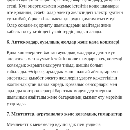
етеді. Күн энергиясымен жұмыс істейтін көше шамдары
өте қолайлы, себебі олар электр желісіндегі электр қуатын
тұтынбай, біркелкі жарықтандыруды қамтамасыз етеді.
Олар сондай-ақ орнату шығындарын азайтады және
кабель төсеу кезіндегі үзілістердің алдын алады.
6. Автожолдар, ауылдық жолдар және қала көшелері
Қала көшелерінен бастап ауылдық жолдарға дейін күн
энергиясымен жұмыс істейтін көше шамдары кең көлемді
қоғамдық жарықтандыруға тиімді шешім болып
табылады. Әсіресе, ауылдық және шалғай аймақтар күн
энергиясы қымбат электр желілерін ұзарту қажеттілігін
жоятындықтан пайда көреді. Қозғалыс сенсорлары мен
ақылды контроллерлері бар озық модельдер энергия
шығынын азайтады және батареяның қызмет ету мерзімін
ұзартады.
7. Мектептер, ауруханалар және қоғамдық ғимараттар
Мемлекеттік мекемелер қауіпсіздік пен үздіксіз