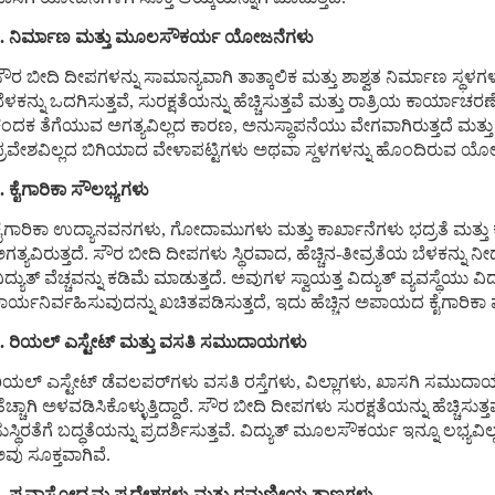
1. ನಿರ್ಮಾಣ ಮತ್ತು ಮೂಲಸೌಕರ್ಯ ಯೋಜನೆಗಳು
ೌರ ಬೀದಿ ದೀಪಗಳನ್ನು ಸಾಮಾನ್ಯವಾಗಿ ತಾತ್ಕಾಲಿಕ ಮತ್ತು ಶಾಶ್ವತ ನಿರ್ಮಾಣ ಸ್ಥಳಗಳಲ
ೆಳಕನ್ನು ಒದಗಿಸುತ್ತವೆ, ಸುರಕ್ಷತೆಯನ್ನು ಹೆಚ್ಚಿಸುತ್ತವೆ ಮತ್ತು ರಾತ್ರಿಯ ಕಾರ್ಯ
ಂದಕ ತೆಗೆಯುವ ಅಗತ್ಯವಿಲ್ಲದ ಕಾರಣ, ಅನುಸ್ಥಾಪನೆಯು ವೇಗವಾಗಿರುತ್ತದೆ ಮತ್ತು ವೆಚ
್ರವೇಶವಿಲ್ಲದ ಬಿಗಿಯಾದ ವೇಳಾಪಟ್ಟಿಗಳು ಅಥವಾ ಸ್ಥಳಗಳನ್ನು ಹೊಂದಿರುವ ಯೋಜನ
. ಕೈಗಾರಿಕಾ ಸೌಲಭ್ಯಗಳು
ೈಗಾರಿಕಾ ಉದ್ಯಾನವನಗಳು, ಗೋದಾಮುಗಳು ಮತ್ತು ಕಾರ್ಖಾನೆಗಳು ಭದ್ರತೆ ಮತ್ತು
ಗತ್ಯವಿರುತ್ತದೆ. ಸೌರ ಬೀದಿ ದೀಪಗಳು ಸ್ಥಿರವಾದ, ಹೆಚ್ಚಿನ-ತೀವ್ರತೆಯ ಬೆಳಕನ್ನು ನ
ಿದ್ಯುತ್ ವೆಚ್ಚವನ್ನು ಕಡಿಮೆ ಮಾಡುತ್ತದೆ. ಅವುಗಳ ಸ್ವಾಯತ್ತ ವಿದ್ಯುತ್ ವ್ಯವಸ್ಥ
ಾರ್ಯನಿರ್ವಹಿಸುವುದನ್ನು ಖಚಿತಪಡಿಸುತ್ತದೆ, ಇದು ಹೆಚ್ಚಿನ ಅಪಾಯದ ಕೈಗಾರಿಕಾ 
. ರಿಯಲ್ ಎಸ್ಟೇಟ್ ಮತ್ತು ವಸತಿ ಸಮುದಾಯಗಳು
ಿಯಲ್ ಎಸ್ಟೇಟ್ ಡೆವಲಪರ್‌ಗಳು ವಸತಿ ರಸ್ತೆಗಳು, ವಿಲ್ಲಾಗಳು, ಖಾಸಗಿ ಸಮುದಾಯಗ
ೆಚ್ಚಾಗಿ ಅಳವಡಿಸಿಕೊಳ್ಳುತ್ತಿದ್ದಾರೆ. ಸೌರ ಬೀದಿ ದೀಪಗಳು ಸುರಕ್ಷತೆಯನ್ನು ಹೆಚ್ಚಿ
ುಸ್ಥಿರತೆಗೆ ಬದ್ಧತೆಯನ್ನು ಪ್ರದರ್ಶಿಸುತ್ತವೆ. ವಿದ್ಯುತ್ ಮೂಲಸೌಕರ್ಯ ಇನ್ನೂ ಲಭ್
ವು ಸೂಕ್ತವಾಗಿವೆ.
4. ಪ್ರವಾಸೋದ್ಯಮ ಪ್ರದೇಶಗಳು ಮತ್ತು ರಮಣೀಯ ತಾಣಗಳು