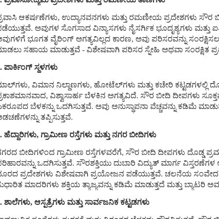
್ರವಾಸಿ ಆಕರ್ಷಣೆಗಳು, ಉದ್ಯಾನವನಗಳು ಮತ್ತು ರಮಣೀಯ ಪ್ರದೇಶಗಳು ಸೌರ ಬೀ
ಡೆಯುತ್ತವೆ. ಅವುಗಳ ಸೊಗಸಾದ ವಿನ್ಯಾಸಗಳು ನೈಸರ್ಗಿಕ ಭೂದೃಶ್ಯಗಳು ಮತ್ತು ಐತಿ
ವುಗಳಿಗೆ ಭೂಗತ ವೈರಿಂಗ್ ಅಗತ್ಯವಿಲ್ಲದ ಕಾರಣ, ಅವು ಪರಿಸರವನ್ನು ಸಂರಕ್ಷಿಸ
ಾಡಲು ಸಹಾಯ ಮಾಡುತ್ತವೆ - ವಿಶೇಷವಾಗಿ ಪರಿಸರ ಸ್ನೇಹಿ ಅಥವಾ ಸಂರಕ್ಷಿತ ಪ್ರದ
. ಪಾರ್ಕಿಂಗ್ ಸ್ಥಳಗಳು
ಾಲ್‌ಗಳು, ವಿಮಾನ ನಿಲ್ದಾಣಗಳು, ಹೋಟೆಲ್‌ಗಳು ಮತ್ತು ಕಚೇರಿ ಕಟ್ಟಡಗಳಲ್ಲಿ ದೊಡ್ಡ
್ರಕಾಶಮಾನವಾದ, ವಿಶ್ವಾಸಾರ್ಹ ಬೆಳಕಿನ ಅಗತ್ಯವಿದೆ. ಸೌರ ಬೀದಿ ದೀಪಗಳು ಸೂಕ್ತವಾ
ಕರೂಪದ ಬೆಳಕನ್ನು ಒದಗಿಸುತ್ತವೆ. ಅವು ಅನುಸ್ಥಾಪನಾ ವೆಚ್ಚವನ್ನು ಕಡಿಮೆ ಮಾ
ಡಚಣೆಗಳನ್ನು ತಪ್ಪಿಸುತ್ತವೆ.
. ಹೆದ್ದಾರಿಗಳು, ಗ್ರಾಮೀಣ ರಸ್ತೆಗಳು ಮತ್ತು ನಗರ ಬೀದಿಗಳು
ಗರದ ಬೀದಿಗಳಿಂದ ಗ್ರಾಮೀಣ ರಸ್ತೆಗಳವರೆಗೆ, ಸೌರ ಬೀದಿ ದೀಪಗಳು ದೊಡ್ಡ ಪ್
ರಿಹಾರವನ್ನು ಒದಗಿಸುತ್ತವೆ. ಸೌರಶಕ್ತಿಯು ದುಬಾರಿ ವಿದ್ಯುತ್ ಮಾರ್ಗ ವಿಸ್ತರಣೆಗಳ
ೂರದ ಪ್ರದೇಶಗಳು ವಿಶೇಷವಾಗಿ ಪ್ರಯೋಜನ ಪಡೆಯುತ್ತವೆ. ಚಲನೆಯ ಸಂವೇದಕಗಳು
ುಧಾರಿತ ಮಾದರಿಗಳು ಶಕ್ತಿಯ ತ್ಯಾಜ್ಯವನ್ನು ಕಡಿಮೆ ಮಾಡುತ್ತದೆ ಮತ್ತು ಬ್ಯಾಟರಿ ಅವಧಿ
. ಶಾಲೆಗಳು, ಆಸ್ಪತ್ರೆಗಳು ಮತ್ತು ಸಾರ್ವಜನಿಕ ಕಟ್ಟಡಗಳು