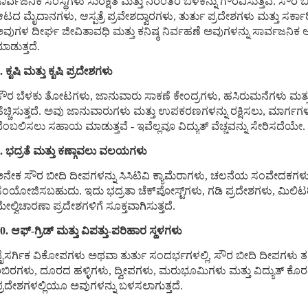
ಾರ್ವಜನಿಕ ಸಂಸ್ಥೆಗಳು ಸುರಕ್ಷತೆ ಮತ್ತು ನಿರಂತರ ಬೆಳಕನ್ನು ಗೌರವಿಸುತ್ತವೆ. ಸೌ
ಟದ ಮೈದಾನಗಳು, ಆಸ್ಪತ್ರೆ ಪ್ರವೇಶದ್ವಾರಗಳು, ತುರ್ತು ಪ್ರದೇಶಗಳು ಮತ್ತು ಸರ್ಕಾರಿ 
ವುಗಳ ದೀರ್ಘ ಜೀವಿತಾವಧಿ ಮತ್ತು ಕನಿಷ್ಠ ನಿರ್ವಹಣೆ ಅವುಗಳನ್ನು ಸಾರ್ವಜನಿಕ ಆ
ಾಡುತ್ತದೆ.
. ಕೃಷಿ ಮತ್ತು ಕೃಷಿ ಪ್ರದೇಶಗಳು
ೌರ ಬೆಳಕು ತೋಟಗಳು, ಜಾನುವಾರು ಸಾಕಣೆ ಕೇಂದ್ರಗಳು, ಹಸಿರುಮನೆಗಳು ಮತ್ತು ಕೃ
ೆಚ್ಚಿಸುತ್ತದೆ. ಅವು ಜಾನುವಾರುಗಳು ಮತ್ತು ಉಪಕರಣಗಳನ್ನು ರಕ್ಷಿಸಲು, ಮಾರ್ಗಗಳ
ೆಂಬಲಿಸಲು ಸಹಾಯ ಮಾಡುತ್ತವೆ - ಇವೆಲ್ಲವೂ ವಿದ್ಯುತ್ ವೆಚ್ಚವನ್ನು ಸೇರಿಸದೆಯೇ.
. ಭದ್ರತೆ ಮತ್ತು ಕಣ್ಗಾವಲು ವಲಯಗಳು
ನೇಕ ಸೌರ ಬೀದಿ ದೀಪಗಳನ್ನು ಸಿಸಿಟಿವಿ ಕ್ಯಾಮೆರಾಗಳು, ಚಲನೆಯ ಸಂವೇದಕಗಳು ಮತ್
ಂಯೋಜಿಸಬಹುದು. ಇದು ಭದ್ರತಾ ಚೆಕ್‌ಪೋಸ್ಟ್‌ಗಳು, ಗಡಿ ಪ್ರದೇಶಗಳು, ಮಿಲಿಟರ
ೇಲ್ವಿಚಾರಣಾ ಪ್ರದೇಶಗಳಿಗೆ ಸೂಕ್ತವಾಗಿಸುತ್ತದೆ.
0. ಆಫ್-ಗ್ರಿಡ್ ಮತ್ತು ವಿಪತ್ತು-ಪರಿಹಾರ ಸ್ಥಳಗಳು
ೈಸರ್ಗಿಕ ವಿಕೋಪಗಳು ಅಥವಾ ತುರ್ತು ಸಂದರ್ಭಗಳಲ್ಲಿ, ಸೌರ ಬೀದಿ ದೀಪಗಳು ತಕ್
ಿಬಿರಗಳು, ದೂರದ ಹಳ್ಳಿಗಳು, ದ್ವೀಪಗಳು, ಮರುಭೂಮಿಗಳು ಮತ್ತು ವಿದ್ಯುತ್ ಕೊ
್ರದೇಶಗಳಲ್ಲಿಯೂ ಅವುಗಳನ್ನು ಬಳಸಲಾಗುತ್ತದೆ.