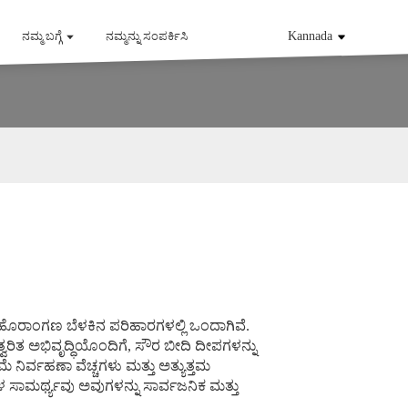
ನಮ್ಮ ಬಗ್ಗೆ
ನಮ್ಮನ್ನು ಸಂಪರ್ಕಿಸಿ
Kannada
 ಹೊರಾಂಗಣ ಬೆಳಕಿನ ಪರಿಹಾರಗಳಲ್ಲಿ ಒಂದಾಗಿವೆ.
ತ್ವರಿತ ಅಭಿವೃದ್ಧಿಯೊಂದಿಗೆ, ಸೌರ ಬೀದಿ ದೀಪಗಳನ್ನು
ೆ ನಿರ್ವಹಣಾ ವೆಚ್ಚಗಳು ಮತ್ತು ಅತ್ಯುತ್ತಮ
ಳ ಸಾಮರ್ಥ್ಯವು ಅವುಗಳನ್ನು ಸಾರ್ವಜನಿಕ ಮತ್ತು