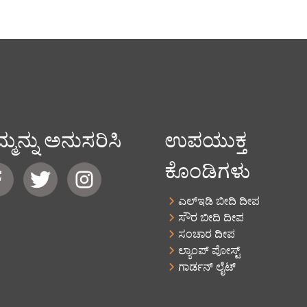
್ಮನ್ನು ಅನುಸರಿಸಿ
ಉಪಯುಕ್ತ
ಕೊಂಡಿಗಳು
ಎಲ್ಇಡಿ ಬೀದಿ ದೀಪ
ಸೌರ ಬೀದಿ ದೀಪ
ಸಂಚಾರ ದೀಪ
ಲ್ಯಾಂಪ್ ಪೋಸ್ಟ್
ಗಾರ್ಡನ್ ಲೈಟ್