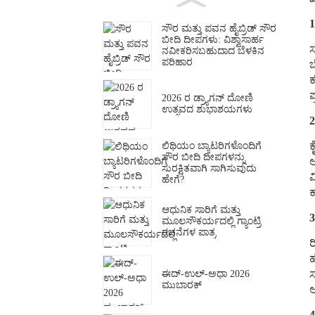
ಸೌರ ಮತ್ತು ಪವನ ಹೈಬ್ರಿಡ್ ಸೌರ
ಬೀದಿ ದೀಪಗಳು: ವಿಶ್ವಾಸಾರ್ಹ
ಸ
ನವೀಕರಿಸಬಹುದಾದ ಬೆಳಕಿನ
ಪರಿಹಾರ
ಬ
ಕ
ಪ
2026 ರ ಡ್ರ್ಯಾಗನ್ ದೋಣಿ
ಉತ್ಸವದ ಶುಭಾಶಯಗಳು
2
ಕ
ಲಿಥಿಯಂ ಬ್ಯಾಟರಿಗಳೊಂದಿಗೆ
ಸೌರ ಬೀದಿ ದೀಪಗಳನ್ನು
ಅ
ಸುರಕ್ಷಿತವಾಗಿ ಸಾಗಿಸುವುದು
ವ
ಹೇಗೆ?
ಕ
ಆಧುನಿಕ ಸಾರಿಗೆ ಮತ್ತು
3
ಮೂಲಸೌಕರ್ಯದಲ್ಲಿ ಗ್ಯಾಂಟ್ರಿ
ರಚನೆಗಳ ಪಾತ್ರ
ರ
ಹ
ಸ
ಈದ್-ಉಲ್-ಅಧಾ 2026
ಮುಬಾರಕ್
ಅ