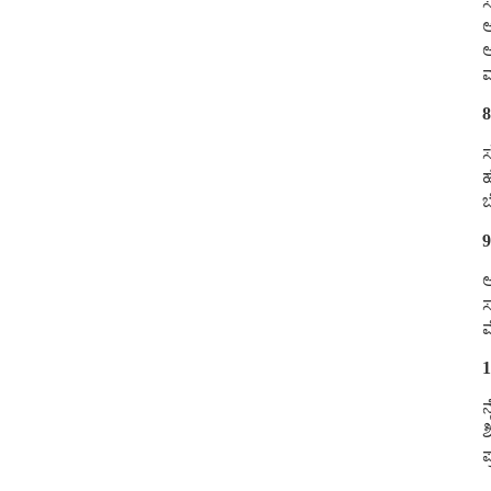
ಸ
ಆ
ಅ
ಮ
8
ಸ
ಹ
ಬ
9
ಅ
ಸ
ಮ
1
ನ
ಶ
ಪ