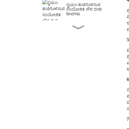
ಸ್ವಯಂ-ಶುಚಿಗೊಳಿಸುವ
ಸಂಯೋಜಿತ ಸೌರ ಬೀದಿ
ಪ
ದೀಪಗಳು
ಪ
ಅ
ಮ
ಮರಳು ಮತ್ತು ಗಾಳಿ ಪ್ರದೇಶಗಳಿಗೆ
ವಿಶ್ವಾಸಾರ್ಹ ಬೀದಿ ದೀಪ
ಪರಿಹಾರಗಳು
5
ಮ
ಕಾರ್ಮಿಕ ದಿನಾಚರಣೆಯ
ಪ
ಶುಭಾಶಯಗಳು 2026
ಏ
ಅ
ಸೋಲಾರ್ ರೋಡ್ ಸ್ಟಡ್‌ಗಳಿಗೆ
6
ಸರಿಯಾದ ಬ್ಯಾಟರಿಯನ್ನು
ಆರಿಸುವುದು: Ni-MH vs.
ಲಿಥಿಯಂ
ನ
ಪ
ದ
ಆಧುನಿಕ ದ್ವಿಮುಖ LED
ಪಾದಚಾರಿ ಬೆಳಕಿನ ಕಂಬ
ಸ
7