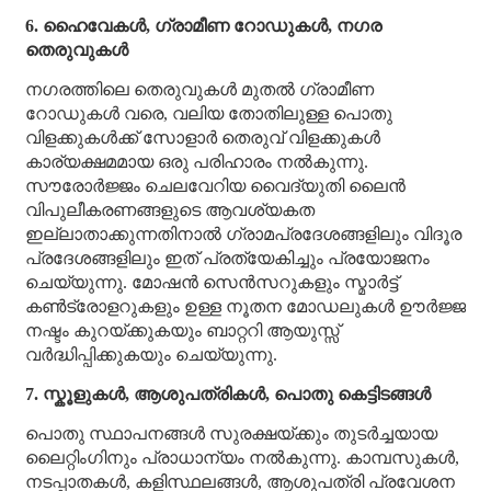
6. ഹൈവേകൾ, ഗ്രാമീണ റോഡുകൾ, നഗര
തെരുവുകൾ
നഗരത്തിലെ തെരുവുകൾ മുതൽ ഗ്രാമീണ
റോഡുകൾ വരെ, വലിയ തോതിലുള്ള പൊതു
വിളക്കുകൾക്ക് സോളാർ തെരുവ് വിളക്കുകൾ
കാര്യക്ഷമമായ ഒരു പരിഹാരം നൽകുന്നു.
സൗരോർജ്ജം ചെലവേറിയ വൈദ്യുതി ലൈൻ
വിപുലീകരണങ്ങളുടെ ആവശ്യകത
ഇല്ലാതാക്കുന്നതിനാൽ ഗ്രാമപ്രദേശങ്ങളിലും വിദൂര
പ്രദേശങ്ങളിലും ഇത് പ്രത്യേകിച്ചും പ്രയോജനം
ചെയ്യുന്നു. മോഷൻ സെൻസറുകളും സ്മാർട്ട്
കൺട്രോളറുകളും ഉള്ള നൂതന മോഡലുകൾ ഊർജ്ജ
നഷ്ടം കുറയ്ക്കുകയും ബാറ്ററി ആയുസ്സ്
വർദ്ധിപ്പിക്കുകയും ചെയ്യുന്നു.
7. സ്കൂളുകൾ, ആശുപത്രികൾ, പൊതു കെട്ടിടങ്ങൾ
പൊതു സ്ഥാപനങ്ങൾ സുരക്ഷയ്ക്കും തുടർച്ചയായ
ലൈറ്റിംഗിനും പ്രാധാന്യം നൽകുന്നു. കാമ്പസുകൾ,
നടപ്പാതകൾ, കളിസ്ഥലങ്ങൾ, ആശുപത്രി പ്രവേശന