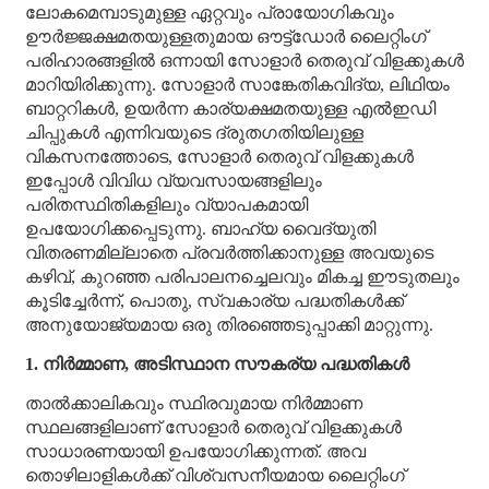
ലോകമെമ്പാടുമുള്ള ഏറ്റവും പ്രായോഗികവും
ഊർജ്ജക്ഷമതയുള്ളതുമായ ഔട്ട്ഡോർ ലൈറ്റിംഗ്
പരിഹാരങ്ങളിൽ ഒന്നായി സോളാർ തെരുവ് വിളക്കുകൾ
മാറിയിരിക്കുന്നു. സോളാർ സാങ്കേതികവിദ്യ, ലിഥിയം
ബാറ്ററികൾ, ഉയർന്ന കാര്യക്ഷമതയുള്ള എൽഇഡി
ചിപ്പുകൾ എന്നിവയുടെ ദ്രുതഗതിയിലുള്ള
വികസനത്തോടെ, സോളാർ തെരുവ് വിളക്കുകൾ
ഇപ്പോൾ വിവിധ വ്യവസായങ്ങളിലും
പരിതസ്ഥിതികളിലും വ്യാപകമായി
ഉപയോഗിക്കപ്പെടുന്നു. ബാഹ്യ വൈദ്യുതി
വിതരണമില്ലാതെ പ്രവർത്തിക്കാനുള്ള അവയുടെ
കഴിവ്, കുറഞ്ഞ പരിപാലനച്ചെലവും മികച്ച ഈടുതലും
കൂടിച്ചേർന്ന്, പൊതു, സ്വകാര്യ പദ്ധതികൾക്ക്
അനുയോജ്യമായ ഒരു തിരഞ്ഞെടുപ്പാക്കി മാറ്റുന്നു.
1. നിർമ്മാണ, അടിസ്ഥാന സൗകര്യ പദ്ധതികൾ
താൽക്കാലികവും സ്ഥിരവുമായ നിർമ്മാണ
സ്ഥലങ്ങളിലാണ് സോളാർ തെരുവ് വിളക്കുകൾ
സാധാരണയായി ഉപയോഗിക്കുന്നത്. അവ
തൊഴിലാളികൾക്ക് വിശ്വസനീയമായ ലൈറ്റിംഗ്