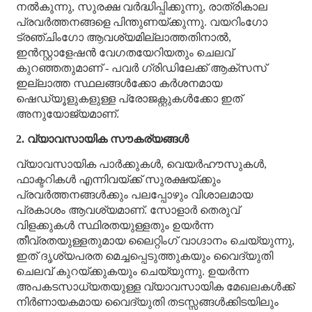
നൽകുന്നു, സുരക്ഷ വർദ്ധിപ്പിക്കുന്നു, രാത്രികാല
പ്രവർത്തനങ്ങളെ പിന്തുണയ്ക്കുന്നു. വയറിംഗോ
ട്രഞ്ചിംഗോ ആവശ്യമില്ലാത്തതിനാൽ,
ഇൻസ്റ്റാളേഷൻ വേഗതയേറിയതും ചെലവ്
കുറഞ്ഞതുമാണ് - പവർ ഗ്രിഡിലേക്ക് ആക്‌സസ്
ഇല്ലാത്ത സ്ഥലങ്ങൾക്കോ ​​കർശനമായ
ഷെഡ്യൂളുകളുള്ള പ്രോജക്റ്റുകൾക്കോ ​​ഇത്
അനുയോജ്യമാണ്.
2. വ്യാവസായിക സൗകര്യങ്ങൾ
വ്യാവസായിക പാർക്കുകൾ, വെയർഹൗസുകൾ,
ഫാക്ടറികൾ എന്നിവയ്ക്ക് സുരക്ഷയ്ക്കും
പ്രവർത്തനങ്ങൾക്കും പലപ്പോഴും വിശാലമായ
പ്രകാശം ആവശ്യമാണ്. സോളാർ തെരുവ്
വിളക്കുകൾ സ്ഥിരതയുള്ളതും ഉയർന്ന
തീവ്രതയുള്ളതുമായ ലൈറ്റിംഗ് വാഗ്ദാനം ചെയ്യുന്നു,
ഇത് ദൃശ്യപരത മെച്ചപ്പെടുത്തുകയും വൈദ്യുതി
ചെലവ് കുറയ്ക്കുകയും ചെയ്യുന്നു. ഉയർന്ന
അപകടസാധ്യതയുള്ള വ്യാവസായിക മേഖലകൾക്ക്
നിർണായകമായ വൈദ്യുതി തടസ്സങ്ങൾക്കിടയിലും