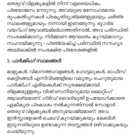
തെരുവ് വിളക്കുകളിൽ നിന്ന് വളരെയധികം
പ്രയോജനം നേടുന്നു. അവയുടെ മനോഹരമായ
രൂപകൽപ്പനകൾ പ്രകൃതിദൃശ്യങ്ങളുമായും ചരിത്ര
സ്ഥലങ്ങളുമായും നന്നായി ഇണങ്ങുന്നു. ഭൂഗർഭ
വയറിംഗ് ആവശ്യമില്ലാത്തതിനാൽ, അവ പരിസ്ഥിതി
സംരക്ഷിക്കാനും നിർമ്മാണ ആഘാതം കുറയ്ക്കാനും
സഹായിക്കുന്നു - പ്രത്യേകിച്ച് പരിസ്ഥിതി സൗഹൃദ
അല്ലെങ്കിൽ സംരക്ഷിത പ്രദേശങ്ങളിൽ.
5. പാർക്കിംഗ് സ്ഥലങ്ങൾ
മാളുകൾ, വിമാനത്താവളങ്ങൾ, ഹോട്ടലുകൾ, ഓഫീസ്
കെട്ടിടങ്ങൾ എന്നിവിടങ്ങളിലെ വലുതും ചെറുതുമായ
പാർക്കിംഗ് ഏരിയകൾക്ക് സുരക്ഷയ്ക്കായി
തിളക്കമുള്ളതും വിശ്വസനീയവുമായ ലൈറ്റിംഗ്
ആവശ്യമാണ്. ഗ്രിഡ് വൈദ്യുതി ഉപയോഗിക്കാതെ
ഏകീകൃത പ്രകാശം നൽകുന്നതിനാൽ സോളാർ
തെരുവ് വിളക്കുകൾ അനുയോജ്യമാണ്. അവ
ഇൻസ്റ്റാളേഷൻ ചെലവ് കുറയ്ക്കുകയും കേബിൾ
ഇടുന്നതിലൂടെ ഉണ്ടാകുന്ന തടസ്സങ്ങൾ ഒഴിവാക്കുകയും
ചെയ്യുന്നു.