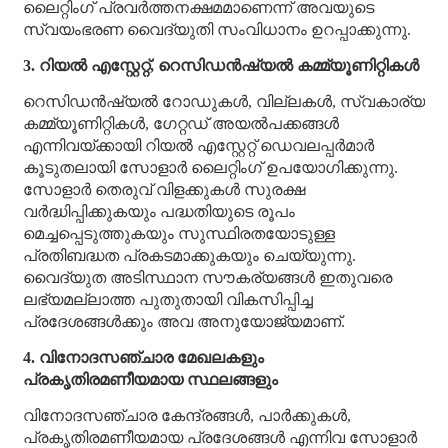
ലൈറ്റിംഗ് പ്രവർത്തനക്ഷമമാണെന്ന് അവയുടെ
സ്വയംഭരണ വൈദ്യുതി സംവിധാനം ഉറപ്പാക്കുന്നു.
3. റിയൽ എസ്റ്റേറ്റ്, റെസിഡൻഷ്യൽ കമ്മ്യൂണിറ്റികൾ
റെസിഡൻഷ്യൽ റോഡുകൾ, വില്ലകൾ, സ്വകാര്യ
കമ്മ്യൂണിറ്റികൾ, ഗേറ്റഡ് അയൽപക്കങ്ങൾ
എന്നിവയ്‌ക്കായി റിയൽ എസ്റ്റേറ്റ് ഡെവലപ്പർമാർ
കൂടുതലായി സോളാർ ലൈറ്റിംഗ് ഉപയോഗിക്കുന്നു.
സോളാർ തെരുവ് വിളക്കുകൾ സുരക്ഷ
വർദ്ധിപ്പിക്കുകയും പദ്ധതിയുടെ രൂപം
മെച്ചപ്പെടുത്തുകയും സുസ്ഥിരതയോടുള്ള
പ്രതിബദ്ധത പ്രകടമാക്കുകയും ചെയ്യുന്നു.
വൈദ്യുത അടിസ്ഥാന സൗകര്യങ്ങൾ ഇതുവരെ
ലഭ്യമല്ലാത്ത പുതുതായി വികസിപ്പിച്ച
പ്രദേശങ്ങൾക്കും അവ അനുയോജ്യമാണ്.
4. വിനോദസഞ്ചാര മേഖലകളും
പ്രകൃതിരമണീയമായ സ്ഥലങ്ങളും
വിനോദസഞ്ചാര കേന്ദ്രങ്ങൾ, പാർക്കുകൾ,
പ്രകൃതിരമണീയമായ പ്രദേശങ്ങൾ എന്നിവ സോളാർ