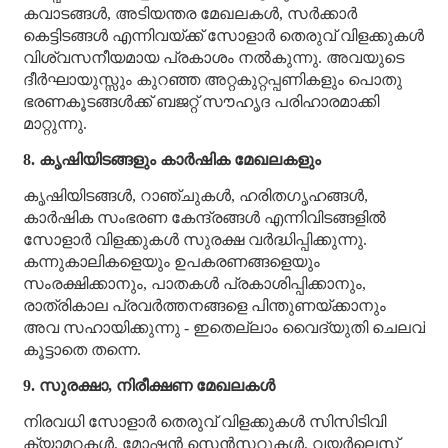
കവാടങ്ങൾ, അടിയന്തര മേഖലകൾ, സർക്കാർ
കെട്ടിടങ്ങൾ എന്നിവയ്ക്ക് സോളാർ തെരുവ് വിളക്കുകൾ
വിശ്വസനീയമായ പ്രകാശം നൽകുന്നു. അവയുടെ
ദീർഘായുസ്സും കുറഞ്ഞ അറ്റകുറ്റപ്പണികളും പൊതു
ഭരണകൂടങ്ങൾക്ക് ബജറ്റ് സൗഹൃദ പരിഹാരമാക്കി
മാറ്റുന്നു.
8. കൃഷിയിടങ്ങളും കാർഷിക മേഖലകളും
കൃഷിയിടങ്ങൾ, റാഞ്ചുകൾ, ഹരിതഗൃഹങ്ങൾ,
കാർഷിക സംഭരണ ​​കേന്ദ്രങ്ങൾ എന്നിവിടങ്ങളിൽ
സോളാർ വിളക്കുകൾ സുരക്ഷ വർദ്ധിപ്പിക്കുന്നു.
കന്നുകാലികളെയും ഉപകരണങ്ങളെയും
സംരക്ഷിക്കാനും, പാതകൾ പ്രകാശിപ്പിക്കാനും,
രാത്രികാല പ്രവർത്തനങ്ങളെ പിന്തുണയ്ക്കാനും
അവ സഹായിക്കുന്നു - ഇതെല്ലാം വൈദ്യുതി ചെലവ്
കൂട്ടാതെ തന്നെ.
9. സുരക്ഷാ, നിരീക്ഷണ മേഖലകൾ
നിരവധി സോളാർ തെരുവ് വിളക്കുകൾ സിസിടിവി
ക്യാമറകൾ, മോഷൻ സെൻസറുകൾ, വയർലെസ്