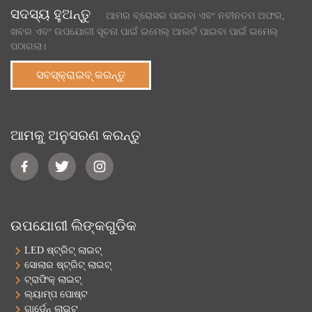
ସଦସ୍ୟ ହୁଅନ୍ତୁ
ଆମର ବ୍ରୋସର ପାଇବା ଏବଂ ନବୀନତମ ଅଫର,
ଖବର ଏବଂ ଉପଯୋଗୀ ସୂଚନା ପାଇଁ ଇମେଲ୍ ଆଲର୍ଟ ପାଇବା ପାଇଁ ଇମେଲ୍
ପଠାଗଲା।
ସବସ୍କ୍ରାଇବ୍ କରନ୍ତୁ
ଆମକୁ ଅନୁସରଣ କରନ୍ତୁ
ଉପଯୋଗୀ ଲିଙ୍କଗୁଡିକ
LED ଷ୍ଟ୍ରିଟ୍ ଲାଇଟ୍
ସୋଲାର ଷ୍ଟ୍ରିଟ୍ ଲାଇଟ୍
ଟ୍ରାଫିକ୍ ଲାଇଟ୍
ଲ୍ୟାମ୍ପ ପୋଷ୍ଟ
ଗାର୍ଡେନ୍ ଲାଇଟ୍