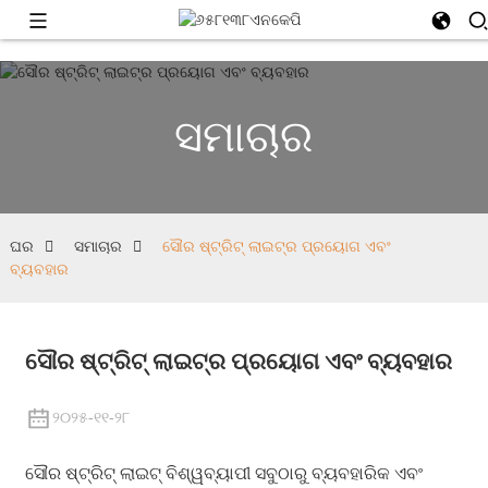
ସମାଚାର
ଘର
ସମାଚାର
ସୌର ଷ୍ଟ୍ରିଟ୍ ଲାଇଟ୍‌ର ପ୍ରୟୋଗ ଏବଂ
ବ୍ୟବହାର
ସୌର ଷ୍ଟ୍ରିଟ୍ ଲାଇଟ୍‌ର ପ୍ରୟୋଗ ଏବଂ ବ୍ୟବହାର
୨୦୨୫-୧୧-୨୮
ସୌର ଷ୍ଟ୍ରିଟ୍ ଲାଇଟ୍ ବିଶ୍ୱବ୍ୟାପୀ ସବୁଠାରୁ ବ୍ୟବହାରିକ ଏବଂ