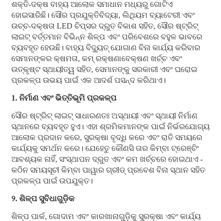
ଶକ୍ତି-ଦକ୍ଷ ବାହ୍ୟ ଆଲୋକ ସମାଧାନ ମଧ୍ୟରୁ ଗୋଟିଏ
ହୋଇସାରିଛି। ସୌର ପ୍ରଯୁକ୍ତିବିଦ୍ୟା, ଲିଥିୟମ ବ୍ୟାଟେରୀ ଏବଂ
ଉଚ୍ଚ-ଦକ୍ଷତା LED ଚିପ୍ସର ଦ୍ରୁତ ବିକାଶ ସହିତ, ସୌର ଷ୍ଟ୍ରିଟ୍
ଲାଇଟ୍ ବର୍ତ୍ତମାନ ବିଭିନ୍ନ ଶିଳ୍ପ ଏବଂ ପରିବେଶରେ ବହୁଳ ଭାବରେ
ବ୍ୟବହୃତ ହେଉଛି। ବାହ୍ୟ ବିଦ୍ୟୁତ୍ ଯୋଗାଣ ବିନା କାର୍ଯ୍ୟ କରିବାର
ସେମାନଙ୍କର କ୍ଷମତା, କମ୍ ରକ୍ଷଣାବେକ୍ଷଣ ଖର୍ଚ୍ଚ ଏବଂ
ଉତ୍କୃଷ୍ଟ ସ୍ଥାୟୀତ୍ୱ ସହିତ, ସେମାନଙ୍କୁ ସରକାରୀ ଏବଂ ଘରୋଇ
ପ୍ରକଳ୍ପ ଉଭୟ ପାଇଁ ଏକ ଆଦର୍ଶ ପସନ୍ଦ କରିଥାଏ।
1. ନିର୍ମାଣ ଏବଂ ଭିତ୍ତିଭୂମି ପ୍ରକଳ୍ପ
ସୌର ଷ୍ଟ୍ରିଟ୍ ଲାଇଟ୍ ସାଧାରଣତଃ ଅସ୍ଥାୟୀ ଏବଂ ସ୍ଥାୟୀ ନିର୍ମାଣ
ସ୍ଥାନରେ ବ୍ୟବହୃତ ହୁଏ। ଏହା ଶ୍ରମିକମାନଙ୍କ ପାଇଁ ନିର୍ଭରଯୋଗ୍ୟ
ଆଲୋକ ପ୍ରଦାନ କରେ, ସୁରକ୍ଷା ବୃଦ୍ଧି କରେ ଏବଂ ରାତି ସମୟରେ
କାର୍ଯ୍ୟକୁ ସମର୍ଥନ କରେ। ଯେହେତୁ କୌଣସି ତାର କିମ୍ବା ଟ୍ରେଞ୍ଚିଂ
ଆବଶ୍ୟକ ନାହିଁ, ସଂସ୍ଥାପନ ଦ୍ରୁତ ଏବଂ କମ ଖର୍ଚ୍ଚରେ ହୋଇଥାଏ -
କଠିନ ସମୟସୂଚୀ କିମ୍ବା ପାୱାର ଗ୍ରୀଡ୍ ପ୍ରବେଶ ବିନା ସ୍ଥାନ ସହିତ
ପ୍ରକଳ୍ପ ପାଇଁ ଉପଯୁକ୍ତ।
୨. ଶିଳ୍ପ ସୁବିଧାଗୁଡ଼ିକ
ଶିଳ୍ପ ପାର୍କ, ଗୋଦାମ ଏବଂ କାରଖାନାଗୁଡ଼ିକୁ ସୁରକ୍ଷା ଏବଂ କାର୍ଯ୍ୟ