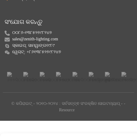
ସଂଯୋଗ କରନ୍ତୁ
୦୦୮୬-୧୩୮୫୨୭୯୮୨୪୭
sales@zenith-lighting.com
ସ୍କାଇପ୍: ସାମୱାଙ୍ଗ୧୯୮୯
ୱେଚାଟ୍: +୮୬୧୩୮୫୨୭୯୮୨୪୭
© କପିରାଇଟ୍ - ୨୦୧୦-୨୦୨୪ : ସର୍ବସତ୍ତ୍ଵ ସଂରକ୍ଷିତ।
ସାଇଟମ୍ୟାପ୍
-
-
Resource