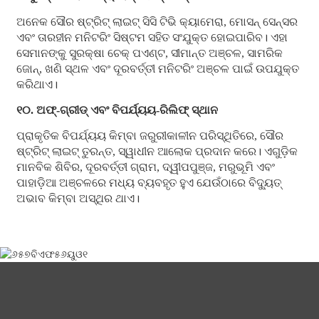
ଅନେକ ସୌର ଷ୍ଟ୍ରିଟ୍ ଲାଇଟ୍ ସିସି ଟିଭି କ୍ୟାମେରା, ମୋସନ୍ ସେନ୍ସର
ଏବଂ ତାରହୀନ ମନିଟରିଂ ସିଷ୍ଟମ ସହିତ ସଂଯୁକ୍ତ ହୋଇପାରିବ। ଏହା
ସେମାନଙ୍କୁ ସୁରକ୍ଷା ଚେକ୍ ପଏଣ୍ଟ, ସୀମାନ୍ତ ଅଞ୍ଚଳ, ସାମରିକ
ଜୋନ୍, ଖଣି ସ୍ଥଳ ଏବଂ ଦୂରବର୍ତ୍ତୀ ମନିଟରିଂ ଅଞ୍ଚଳ ପାଇଁ ଉପଯୁକ୍ତ
କରିଥାଏ।
୧୦. ଅଫ୍-ଗ୍ରୀଡ୍ ଏବଂ ବିପର୍ଯ୍ୟୟ-ରିଲିଫ୍ ସ୍ଥାନ
ପ୍ରାକୃତିକ ବିପର୍ଯ୍ୟୟ କିମ୍ବା ଜରୁରୀକାଳୀନ ପରିସ୍ଥିତିରେ, ସୌର
ଷ୍ଟ୍ରିଟ୍ ଲାଇଟ୍ ତୁରନ୍ତ, ସ୍ୱାଧୀନ ଆଲୋକ ପ୍ରଦାନ କରେ। ଏଗୁଡ଼ିକ
ମାନବିକ ଶିବିର, ଦୂରବର୍ତ୍ତୀ ଗ୍ରାମ, ଦ୍ୱୀପପୁଞ୍ଜ, ମରୁଭୂମି ଏବଂ
ପାହାଡ଼ିଆ ଅଞ୍ଚଳରେ ମଧ୍ୟ ବ୍ୟବହୃତ ହୁଏ ଯେଉଁଠାରେ ବିଦ୍ୟୁତ୍
ଅଭାବ କିମ୍ବା ଅସ୍ଥିର ଥାଏ।