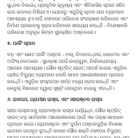
ସୁନ୍ଦର ଡିଜାଇନ୍ ପ୍ରାକୃତିକ ଭୂଦୃଶ୍ୟ ଏବଂ ଐତିହାସିକ ସ୍ଥାନ ସହିତ
ଭଲ ଭାବରେ ମିଶିଯାଏ। ଯେହେତୁ ଏଗୁଡ଼ିକୁ ଭୂତଳ ତାର ବ୍ୟବହାର
ଆବଶ୍ୟକ ହୁଏ ନାହିଁ, ସେମାନେ ପରିବେଶ ସଂରକ୍ଷଣ କରିବାରେ ଏବଂ
ନିର୍ମାଣ ପ୍ରଭାବକୁ ହ୍ରାସ କରିବାରେ ସାହାଯ୍ୟ କରନ୍ତି - ବିଶେଷକରି
ପରିବେଶ ଅନୁକୂଳ କିମ୍ବା ସୁରକ୍ଷିତ ଅଞ୍ଚଳରେ।
୫. ପାର୍କିଂ ସ୍ଥାନ
ବଡ଼ ଏବଂ ଛୋଟ ପାର୍କିଂ ଅଞ୍ଚଳ - ମଲ୍, ବିମାନବନ୍ଦର, ହୋଟେଲ ଏବଂ
ଅଫିସ୍ କୋଠାରେ - ସୁରକ୍ଷା ପାଇଁ ଉଜ୍ଜ୍ୱଳ, ନିର୍ଭରଯୋଗ୍ୟ
ଆଲୋକ ଆବଶ୍ୟକ। ସୌର ଷ୍ଟ୍ରିଟ୍ ଲାଇଟ୍ ଆଦର୍ଶ କାରଣ ଏଗୁଡ଼ିକ
ଗ୍ରୀଡ୍ ବିଦ୍ୟୁତ୍ ବ୍ୟବହାର ନକରି ସମାନ ଆଲୋକୀକରଣ ପ୍ରଦାନ
କରନ୍ତି। ଏଗୁଡ଼ିକ ସଂସ୍ଥାପନ ଖର୍ଚ୍ଚ ମଧ୍ୟ ହ୍ରାସ କରନ୍ତି ଏବଂ
କେବୁଲ୍ ବିଛାଇବା ଦ୍ୱାରା ସୃଷ୍ଟି ହେଉଥିବା ବାଧାକୁ ଏଡାନ୍ତି।
୬. ରାଜପଥ, ଗ୍ରାମୀଣ ରାସ୍ତା, ଏବଂ ସହରାଞ୍ଚଳ ରାସ୍ତା
ସହର ରାସ୍ତାଠାରୁ ଗ୍ରାମାଞ୍ଚଳ ରାସ୍ତା ପର୍ଯ୍ୟନ୍ତ, ସୌର ଷ୍ଟ୍ରିଟ୍
ଲାଇଟ୍ ବଡ଼ ସାର୍ବଜନୀନ ଆଲୋକୀକରଣ ପାଇଁ ଏକ ଦକ୍ଷ ସମାଧାନ
ପ୍ରଦାନ କରେ। ଗ୍ରାମାଞ୍ଚଳ ଏବଂ ଦୁର୍ଗମ ଅଞ୍ଚଳଗୁଡ଼ିକ ବିଶେଷ
ଭାବରେ ଉପକୃତ ହୁଅନ୍ତି କାରଣ ସୌର ଶକ୍ତି ମହଙ୍ଗା ବିଦ୍ୟୁତ୍
ଲାଇନ ପ୍ରସାରଣର ଆବଶ୍ୟକତାକୁ ଦୂର କରିଥାଏ। ମୋସନ୍ ସେନ୍ସର