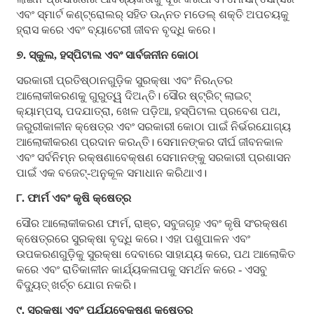
ଏବଂ ସ୍ମାର୍ଟ କଣ୍ଟ୍ରୋଲର୍ ସହିତ ଉନ୍ନତ ମଡେଲ୍ ଶକ୍ତି ଅପଚୟକୁ
ହ୍ରାସ କରେ ଏବଂ ବ୍ୟାଟେରୀ ଜୀବନ ବୃଦ୍ଧି କରେ।
୭. ସ୍କୁଲ, ହସ୍ପିଟାଲ ଏବଂ ସାର୍ବଜନୀନ କୋଠା
ସରକାରୀ ପ୍ରତିଷ୍ଠାନଗୁଡ଼ିକ ସୁରକ୍ଷା ଏବଂ ନିରନ୍ତର
ଆଲୋକୀକରଣକୁ ଗୁରୁତ୍ୱ ଦିଅନ୍ତି। ସୌର ଷ୍ଟ୍ରିଟ୍ ଲାଇଟ୍
କ୍ୟାମ୍ପସ୍, ପଦଯାତ୍ରା, ଖେଳ ପଡ଼ିଆ, ହସ୍ପିଟାଲ ପ୍ରବେଶ ପଥ,
ଜରୁରୀକାଳୀନ କ୍ଷେତ୍ର ଏବଂ ସରକାରୀ କୋଠା ପାଇଁ ନିର୍ଭରଯୋଗ୍ୟ
ଆଲୋକୀକରଣ ପ୍ରଦାନ କରନ୍ତି। ସେମାନଙ୍କର ଦୀର୍ଘ ଜୀବନକାଳ
ଏବଂ ସର୍ବନିମ୍ନ ରକ୍ଷଣାବେକ୍ଷଣ ସେମାନଙ୍କୁ ସରକାରୀ ପ୍ରଶାସନ
ପାଇଁ ଏକ ବଜେଟ୍-ଅନୁକୂଳ ସମାଧାନ କରିଥାଏ।
୮. ଫାର୍ମ ଏବଂ କୃଷି କ୍ଷେତ୍ର
ସୌର ଆଲୋକୀକରଣ ଫାର୍ମ, ରାଞ୍ଚ, ସବୁଜଗୃହ ଏବଂ କୃଷି ସଂରକ୍ଷଣ
କ୍ଷେତ୍ରରେ ସୁରକ୍ଷା ବୃଦ୍ଧି କରେ। ଏହା ପଶୁପାଳନ ଏବଂ
ଉପକରଣଗୁଡ଼ିକୁ ସୁରକ୍ଷା ଦେବାରେ ସାହାଯ୍ୟ କରେ, ପଥ ଆଲୋକିତ
କରେ ଏବଂ ରାତିକାଳୀନ କାର୍ଯ୍ୟକଳାପକୁ ସମର୍ଥନ କରେ - ଏସବୁ
ବିଦ୍ୟୁତ୍ ଖର୍ଚ୍ଚ ଯୋଗ ନକରି।
୯. ସୁରକ୍ଷା ଏବଂ ପର୍ଯ୍ୟବେକ୍ଷଣ କ୍ଷେତ୍ର