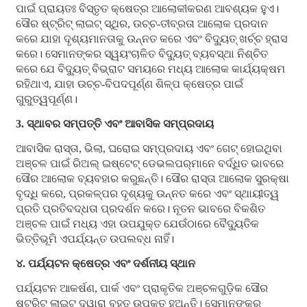
ପାଇଁ ପ୍ରାୟତଃ ବିସ୍ତୃତ କ୍ଷେତ୍ର ଆଲୋକୀକରଣ ଆବଶ୍ୟକ ହୁଏ।
ସୌର ଷ୍ଟ୍ରିଟ୍ ଲାଇଟ୍ ସ୍ଥିର, ଉଚ୍ଚ-ତୀବ୍ରତା ଆଲୋକ ପ୍ରଦାନ
କରେ ଯାହା ଦୃଶ୍ୟମାନତାକୁ ଉନ୍ନତ କରେ ଏବଂ ବିଦ୍ୟୁତ୍ ଖର୍ଚ୍ଚ ହ୍ରାସ
କରେ। ସେମାନଙ୍କର ସ୍ୱୟଂଚାଳିତ ବିଦ୍ୟୁତ୍ ବ୍ୟବସ୍ଥା ନିଶ୍ଚିତ
କରେ ଯେ ବିଦ୍ୟୁତ୍ ବିଭ୍ରାଟ ସମୟରେ ମଧ୍ୟ ଆଲୋକ କାର୍ଯ୍ୟକ୍ଷମ
ରହିଥାଏ, ଯାହା ଉଚ୍ଚ-ବିପଦପୂର୍ଣ୍ଣ ଶିଳ୍ପ କ୍ଷେତ୍ର ପାଇଁ
ଗୁରୁତ୍ୱପୂର୍ଣ୍ଣ।
3. ସ୍ଥାବର ସମ୍ପତ୍ତି ଏବଂ ଆବାସିକ ସମ୍ପ୍ରଦାୟ
ଆବାସିକ ରାସ୍ତା, ଭିଲା, ଘରୋଇ ସମ୍ପ୍ରଦାୟ ଏବଂ ଗେଟ୍ ହୋଇଥିବା
ଅଞ୍ଚଳ ପାଇଁ ରିଅଲ୍ ଇଷ୍ଟେଟ୍ ଡେଭଲପର୍‌ମାନେ ବର୍ଦ୍ଧିତ ଭାବରେ
ସୌର ଆଲୋକ ବ୍ୟବହାର କରୁଛନ୍ତି। ସୌର ରାସ୍ତା ଆଲୋକ ସୁରକ୍ଷା
ବୃଦ୍ଧି କରେ, ପ୍ରକଳ୍ପର ଦୃଶ୍ୟକୁ ଉନ୍ନତ କରେ ଏବଂ ସ୍ଥାୟୀତ୍ୱ
ପ୍ରତି ପ୍ରତିବଦ୍ଧତା ପ୍ରଦର୍ଶନ କରେ। ନୂତନ ଭାବରେ ବିକଶିତ
ଅଞ୍ଚଳ ପାଇଁ ମଧ୍ୟ ଏହା ଉପଯୁକ୍ତ ଯେଉଁଠାରେ ବୈଦ୍ୟୁତିକ
ଭିତ୍ତିଭୂମି ଏପର୍ଯ୍ୟନ୍ତ ଉପଲବ୍ଧ ନାହିଁ।
୪. ପର୍ଯ୍ୟଟନ କ୍ଷେତ୍ର ଏବଂ ଦର୍ଶନୀୟ ସ୍ଥାନ
ପର୍ଯ୍ୟଟନ ଆକର୍ଷଣ, ପାର୍କ ଏବଂ ପ୍ରାକୃତିକ ଅଞ୍ଚଳଗୁଡ଼ିକ ସୌର
ଷ୍ଟ୍ରିଟ୍ ଲାଇଟ୍ ଦ୍ୱାରା ବହୁତ ଉପକୃତ ହୁଅନ୍ତି। ସେମାନଙ୍କର