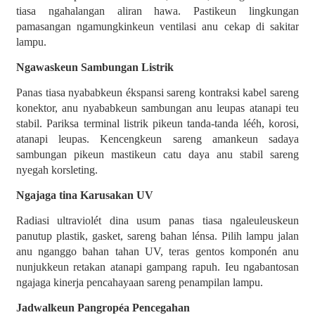
tiasa ngahalangan aliran hawa. Pastikeun lingkungan
pamasangan ngamungkinkeun ventilasi anu cekap di sakitar
lampu.
Ngawaskeun Sambungan Listrik
Panas tiasa nyababkeun ékspansi sareng kontraksi kabel sareng
konektor, anu nyababkeun sambungan anu leupas atanapi teu
stabil. Pariksa terminal listrik pikeun tanda-tanda lééh, korosi,
atanapi leupas. Kencengkeun sareng amankeun sadaya
sambungan pikeun mastikeun catu daya anu stabil sareng
nyegah korsleting.
Ngajaga tina Karusakan UV
Radiasi ultraviolét dina usum panas tiasa ngaleuleuskeun
panutup plastik, gasket, sareng bahan lénsa. Pilih lampu jalan
anu nganggo bahan tahan UV, teras gentos komponén anu
nunjukkeun retakan atanapi gampang rapuh. Ieu ngabantosan
ngajaga kinerja pencahayaan sareng penampilan lampu.
Jadwalkeun Pangropéa Pencegahan