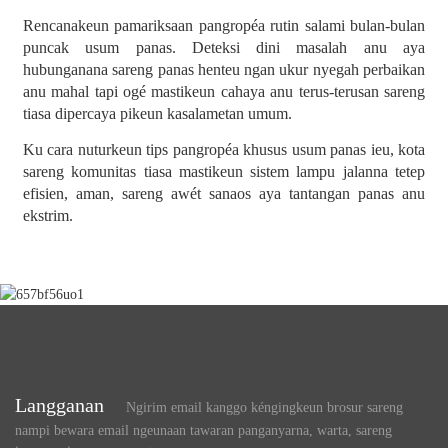
Rencanakeun pamariksaan pangropéa rutin salami bulan-bulan
puncak usum panas. Deteksi dini masalah anu aya
hubunganana sareng panas henteu ngan ukur nyegah perbaikan
anu mahal tapi ogé mastikeun cahaya anu terus-terusan sareng
tiasa dipercaya pikeun kasalametan umum.
Ku cara nuturkeun tips pangropéa khusus usum panas ieu, kota
sareng komunitas tiasa mastikeun sistem lampu jalanna tetep
efisien, aman, sareng awét sanaos aya tantangan panas anu
ekstrim.
Langganan
Ngirim email kanggo kéngingkeun brosur sareng
nampi bewara email ngeunaan tawaran panganyarna, warta, sareng