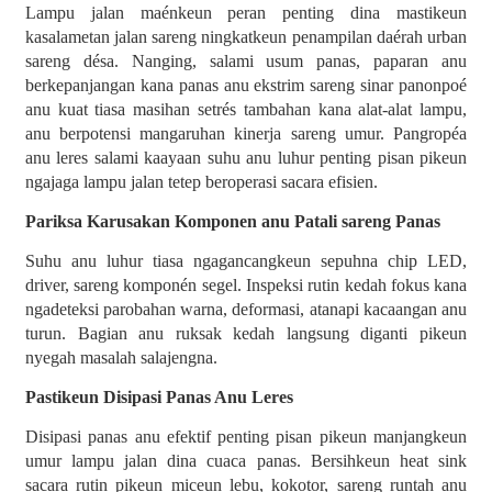
Lampu jalan maénkeun peran penting dina mastikeun
kasalametan jalan sareng ningkatkeun penampilan daérah urban
sareng désa. Nanging, salami usum panas, paparan anu
berkepanjangan kana panas anu ekstrim sareng sinar panonpoé
anu kuat tiasa masihan setrés tambahan kana alat-alat lampu,
anu berpotensi mangaruhan kinerja sareng umur. Pangropéa
anu leres salami kaayaan suhu anu luhur penting pisan pikeun
ngajaga lampu jalan tetep beroperasi sacara efisien.
Pariksa Karusakan Komponen anu Patali sareng Panas
Suhu anu luhur tiasa ngagancangkeun sepuhna chip LED,
driver, sareng komponén segel. Inspeksi rutin kedah fokus kana
ngadeteksi parobahan warna, deformasi, atanapi kacaangan anu
turun. Bagian anu ruksak kedah langsung diganti pikeun
nyegah masalah salajengna.
Pastikeun Disipasi Panas Anu Leres
Disipasi panas anu efektif penting pisan pikeun manjangkeun
umur lampu jalan dina cuaca panas. Bersihkeun heat sink
sacara rutin pikeun miceun lebu, kokotor, sareng runtah anu