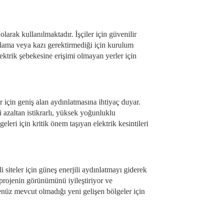
olarak kullanılmaktadır. İşçiler için güvenilir
lolama veya kazı gerektirmediği için kurulum
lektrik şebekesine erişimi olmayan yerler için
r için geniş alan aydınlatmasına ihtiyaç duyar.
i azaltan istikrarlı, yüksek yoğunluklu
leri için kritik önem taşıyan elektrik kesintileri
kli siteler için güneş enerjili aydınlatmayı giderek
, projenin görünümünü iyileştiriyor ve
 henüz mevcut olmadığı yeni gelişen bölgeler için