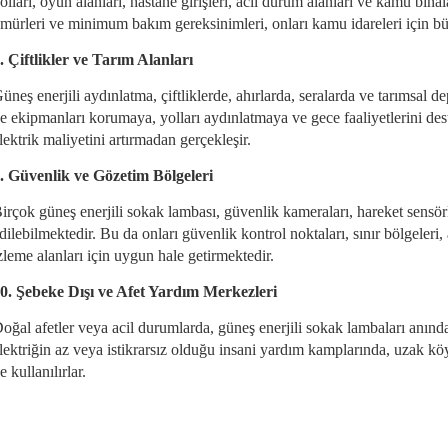
olları, oyun alanları, hastane girişleri, acil durum alanları ve kamu bina
mürleri ve minimum bakım gereksinimleri, onları kamu idareleri için büt
. Çiftlikler ve Tarım Alanları
üneş enerjili aydınlatma, çiftliklerde, ahırlarda, seralarda ve tarımsal d
e ekipmanları korumaya, yolları aydınlatmaya ve gece faaliyetlerini des
lektrik maliyetini artırmadan gerçekleşir.
. Güvenlik ve Gözetim Bölgeleri
irçok güneş enerjili sokak lambası, güvenlik kameraları, hareket sensör
dilebilmektedir. Bu da onları güvenlik kontrol noktaları, sınır bölgeleri
zleme alanları için uygun hale getirmektedir.
0. Şebeke Dışı ve Afet Yardım Merkezleri
oğal afetler veya acil durumlarda, güneş enerjili sokak lambaları anınd
lektriğin az veya istikrarsız olduğu insani yardım kamplarında, uzak köy
e kullanılırlar.