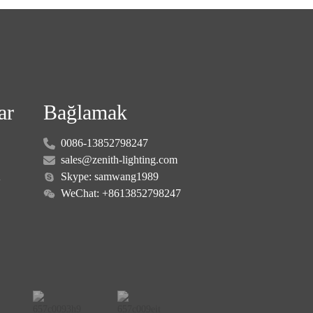
ar
Bağlamak
0086-13852798247
sales@zenith-lighting.com
K
Skype: samwang1989
WeChat: +8613852798247