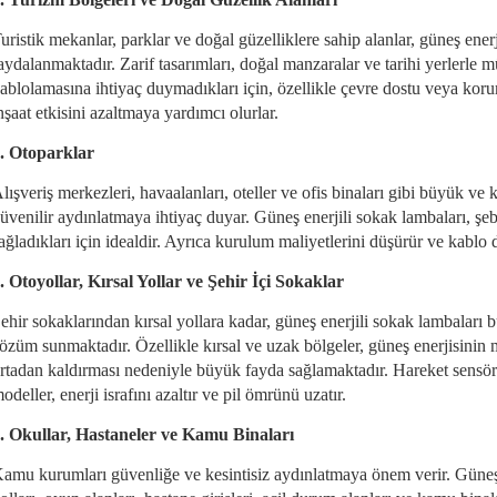
uristik mekanlar, parklar ve doğal güzelliklere sahip alanlar, güneş en
aydalanmaktadır. Zarif tasarımları, doğal manzaralar ve tarihi yerlerle
ablolamasına ihtiyaç duymadıkları için, özellikle çevre dostu veya kor
nşaat etkisini azaltmaya yardımcı olurlar.
. Otoparklar
lışveriş merkezleri, havaalanları, oteller ve ofis binaları gibi büyük ve
üvenilir aydınlatmaya ihtiyaç duyar. Güneş enerjili sokak lambaları, ş
ağladıkları için idealdir. Ayrıca kurulum maliyetlerini düşürür ve kablo
. Otoyollar, Kırsal Yollar ve Şehir İçi Sokaklar
ehir sokaklarından kırsal yollara kadar, güneş enerjili sokak lambaları 
özüm sunmaktadır. Özellikle kırsal ve uzak bölgeler, güneş enerjisinin mal
rtadan kaldırması nedeniyle büyük fayda sağlamaktadır. Hareket sensörle
odeller, enerji israfını azaltır ve pil ömrünü uzatır.
. Okullar, Hastaneler ve Kamu Binaları
amu kurumları güvenliğe ve kesintisiz aydınlatmaya önem verir. Güneş