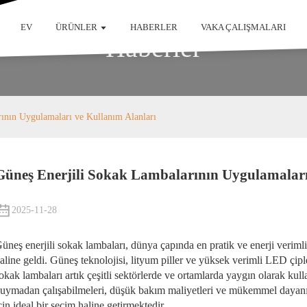
EV
ÜRÜNLER
HABERLER
VAKA ÇALIŞMALARI
Haberler
ının Uygulamaları ve Kullanım Alanları
Güneş Enerjili Sokak Lambalarının Uygulamaları
2025-11-28
üneş enerjili sokak lambaları, dünya çapında en pratik ve enerji verim
aline geldi. Güneş teknolojisi, lityum piller ve yüksek verimli LED çipler
okak lambaları artık çeşitli sektörlerde ve ortamlarda yaygın olarak kul
uymadan çalışabilmeleri, düşük bakım maliyetleri ve mükemmel dayanık
çin ideal bir seçim haline getirmektedir.