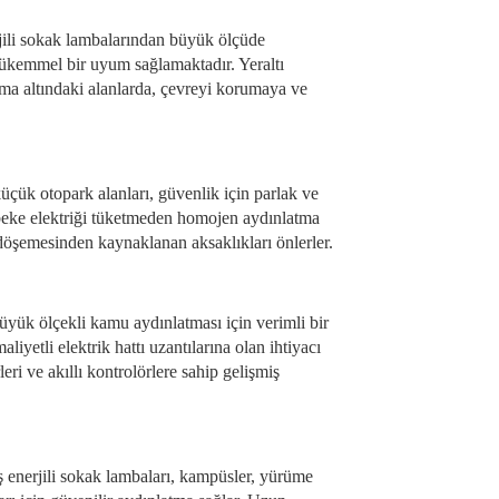
erjili sokak lambalarından büyük ölçüde
 mükemmel bir uyum sağlamaktadır. Yeraltı
uma altındaki alanlarda, çevreyi korumaya ve
 küçük otopark alanları, güvenlik için parlak ve
ebeke elektriği tüketmeden homojen aydınlatma
 döşemesinden kaynaklanan aksaklıkları önlerler.
büyük ölçekli kamu aydınlatması için verimli bir
iyetli elektrik hattı uzantılarına olan ihtiyacı
ri ve akıllı kontrolörlere sahip gelişmiş
 enerjili sokak lambaları, kampüsler, yürüme