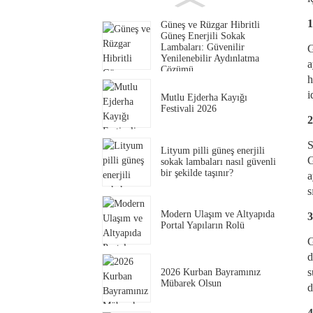
1
Güneş ve Rüzgar Hibritli
Güneş Enerjili Sokak
Lambaları: Güvenilir
G
Yenilenebilir Aydınlatma
a
Çözümü
h
i
Mutlu Ejderha Kayığı
Festivali 2026
2
S
Lityum pilli güneş enerjili
G
sokak lambaları nasıl güvenli
bir şekilde taşınır?
a
s
Modern Ulaşım ve Altyapıda
3
Portal Yapıların Rolü
G
d
s
2026 Kurban Bayramınız
Mübarek Olsun
d
4