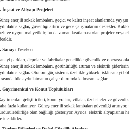
. İnşaat ve Altyapı Projeleri
üneş enerjili sokak lambaları, geçici ve kalıcı inşaat alanlarında yaygın 
ydınlatma sağlar, güvenliği artırır ve gece çalışmalarını destekler. Kab
ızlı ve uygun maliyetlidir; bu da zaman kısıtlaması olan projeler veya e
dealdir.
. Sanayi Tesisleri
anayi parkları, depolar ve fabrikalar genellikle güvenlik ve operasyonla
üneş enerjili sokak lambaları, görünürlüğü artıran ve elektrik giderlerin
ydınlatma sağlar. Otonom güç sistemi, özellikle yüksek riskli sanayi bölge
ırasında bile aydınlatmanın çalışır durumda kalmasını sağlar.
. Gayrimenkul ve Konut Toplulukları
ayrimenkul geliştiricileri, konut yolları, villalar, özel siteler ve güvenli
aha fazla kullanıyor. Güneş enerjili sokak lambaları güvenliği artırıyor
ürdürülebilirliğe olan bağlılığı gösteriyor. Ayrıca, elektrik altyapısının
e idealdirler.
. Turizm Bölgeleri ve Doğal Güzellik Alanları