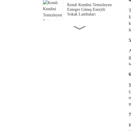
Kendi Kendini Temizleyen
Entegre Güneş Enerjili
T
Sokak Lambaları
f
k
i
Kumlu ve Rüzgarlı Bölgeler
İçin Güvenilir Sokak
Aydınlatma Çözümleri
5
A
2026 İşçi Bayramınız Kutlu
g
Olsun
s
6
Güneş Enerjili Yol Çivileri
İçin Doğru Bataryayı
Ş
Seçmek: Ni-MH mi, Lityum
mu?
ç
o
m
Modern Çift Taraflı LED
Yaya Aydınlatma Direği
7
K