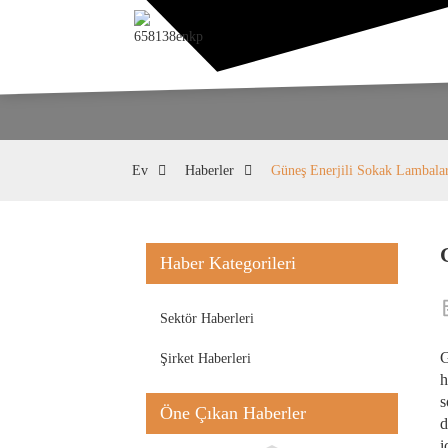
Ev
Haberler
Güneş Enerjili Sokak Lambalar
Haber Kategorileri
Sektör Haberleri
G
Şirket Haberleri
h
s
Öne Çıkan Haberler
d
i