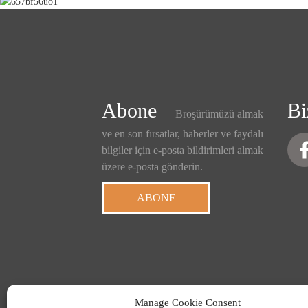
Abone
Bi
Broşürümüzü almak
ve en son fırsatlar, haberler ve faydalı
bilgiler için e-posta bildirimleri almak
üzere e-posta gönderin.
ABONE
Manage Cookie Consent