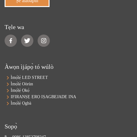
Ṣe alabapin
Tẹle wa
Àwọn ìjápọ̀ tó wúlò
Ìmọ́lẹ̀ LED STREET
Ìmọ́lẹ̀ Oòrùn
Ìmọ́lẹ̀ Ọkọ̀
IFIRANṢẸ ẸRỌ IṢAGBEJADE INA
Ìmọ́lẹ̀ Ọgbà
Sopọ̀