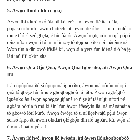
5. Àwọn Ibùdó Ìdúró ọkọ̀
Àwọn ibi ìdúró ọkọ̀ ńlá àti kékeré—ní àwọn ilé ìtajà ńlá,
pápákọ̀ òfurufú, àwọn hótéẹ̀lì, àti àwọn ilé ọ́fíìsì—nílò ìmọ́lẹ̀ tó
mọ́lẹ̀ tí ó sì ṣeé gbẹ́kẹ̀lé fún ààbò. Àwọn ìmọ́lẹ̀ oòrùn ojú pópó
dára nítorí wọ́n ń fúnni ní ìmọ́lẹ̀ tó dọ́gba láìlo iná mànàmáná.
Wọ́n tún ń dín owó ìfisílé kù, wọ́n sì ń yẹra fún ìdènà tí ó bá jẹ́
láti inú fífi okùn síta.
6. Àwọn Ọ̀nà Ojú Ọ̀nà, Àwọn Ọ̀nà Ìgbèríko, àti Àwọn Ọ̀nà
Ìlú
Láti òpópónà ìlú sí òpópónà ìgbèríko, àwọn iná oòrùn ní ojú
ọ̀nà tó gbéṣẹ́ fún ìmọ́lẹ̀ gbogbogbòò tó tóbi. Àwọn agbègbè
ìgbèríko àti àwọn agbègbè jíjìnnà ló ń ṣe àǹfààní jù nítorí pé
agbára oòrùn ń mú kí àìní fún àwọn ìfàsẹ́yìn ìlà iná mànàmáná
tó gbowó lórí kúrò. Àwọn àwòṣe tó ti ní ìlọsíwájú pẹ̀lú àwọn
sensọ̀ ìṣípo àti àwọn olùdarí ọlọ́gbọ́n dín ìfọ́ agbára kù, wọ́n sì
ń mú kí bátírì pẹ́ sí i.
7. Àwọn ilé ìwé, àwọn ilé ìwòsàn, àti àwọn ilé gbogbogbòò