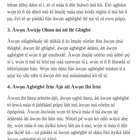
ìríran túbọ̀ dára sí i, tó sì máa ń dín ìnáwó iná kù. Ètò agbára
wọn tó ń dá dúró mú kí ìmọ́lẹ̀ máa ṣiṣẹ́ kódà nígbà tí iná bá ń
pa, èyí tó ṣe pàtàkì fún àwọn agbègbè ilé iṣẹ́ tó ní ewu púpọ̀.
3. Àwọn Àwùjọ Ohun-ìní àti Ilé Gbígbé
Àwọn olùgbékalẹ̀ ilé dúkìá ń lo ìmọ́lẹ̀ oòrùn fún àwọn ọ̀nà
ibùgbé, àwọn ilé gbígbé, àwọn agbègbè àdáni, àti àwọn
agbègbè tí wọ́n ti gé ẹnubodè. Àwọn ìmọ́lẹ̀ oòrùn mú ààbò pọ̀
sí i, wọ́n ń mú kí ìrísí iṣẹ́ náà sunwọ̀n sí i, wọ́n sì ń fi ìfaradà sí
ìdúróṣinṣin hàn. Wọ́n tún dára fún àwọn agbègbè tuntun tí a
ṣẹ̀ṣẹ̀ kọ́ sílẹ̀ níbi tí àwọn ètò iná mànàmáná kò tíì sí.
4. Àwọn Agbègbè Ìrìn Àjò àti Àwọn Ibi Ìrísí
Àwọn ibi ìtura arìnrìn-àjò, àwọn ọgbà ìtura, àti àwọn agbègbè
tó lẹ́wà máa ń jàǹfààní púpọ̀ láti inú àwọn iná oòrùn ní
òpópónà. Àwọn àwòrán wọn tó lẹ́wà máa ń bá àwọn ilẹ̀
àdánidá àti àwọn ibi ìtàn mu. Nítorí pé wọn kò nílò wáyà abẹ́
ilẹ̀, wọ́n máa ń ran àyíká lọ́wọ́ láti pa á mọ́, wọ́n sì máa ń dín
ipa ìkọ́lé kù—ní pàtàkì ní àwọn agbègbè tó dára fún àyíká tàbí
àwọn agbègbè tó ní ààbò.