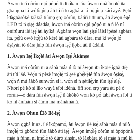
Àwọn iná oòrùn ojú pópó ti di ọ̀kan lára ​​àwọn ọ̀nà ìmọ́lẹ̀ ìta
gbangba tó wúlò jùlọ àti tó ń lo agbára tó pọ̀ jùlọ kárí ayé. Pẹ̀lú
ìdàgbàsókè kíákíá ti ìmọ̀ ẹ̀rọ oòrùn, bátìrì lithium, àti àwọn ègé
LED tó ń ṣiṣẹ́ dáadáa, àwọn iná oòrùn ojú pópó ni a ń lò ní
onírúurú ilé iṣẹ́ àti àyíká. Agbára wọn láti ṣiṣẹ́ láìsí ìpèsè agbára
ìta, pẹ̀lú owó ìtọ́jú tó kéré àti agbára tó dára, mú kí wọ́n jẹ́
àṣàyàn tó dára jùlọ fún àwọn iṣẹ́ ìjọba àti ti àdáni.
1. Àwọn Iṣẹ́ Ìkọ́lé àti Àwọn Iṣẹ́ Àkànṣe
Àwọn iná oòrùn ni a sábà máa ń lò ní àwọn ibi ìkọ́lé ìgbà díẹ̀
àti títí láé. Wọ́n ń pèsè ìmọ́lẹ̀ tó ṣeé gbẹ́kẹ̀lé fún àwọn òṣìṣẹ́,
wọ́n ń mú ààbò sunwọ̀n sí i, wọ́n sì ń ṣètìlẹ́yìn fún iṣẹ́ alẹ́.
Nítorí pé kò sí lílo wáyà tàbí ìdènà, fífi sori ẹrọ yára àti pé ó
rọrùn—ó dára fún àwọn iṣẹ́ tí àkókò wọn kò pọ̀ tàbí àwọn ibi tí
kò ní àǹfààní sí ààrin iná mànàmáná.
2. Àwọn Ohun Èlò Ilé-iṣẹ́
Àwọn ọgbà ìtura, ilé ìkópamọ́, àti àwọn ilé iṣẹ́ sábà máa ń nílò
ìmọ́lẹ̀ tó gbòòrò fún ààbò àti iṣẹ́. Àwọn ìmọ́lẹ̀ oòrùn ní òpópónà
máa ń fúnni ní ìmọ́lẹ̀ tó dúró ṣinṣin, tó lágbára tó sì máa ń mú kí