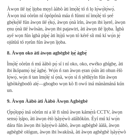
Àwọn ilé iṣẹ́ ìjọba mọyì ààbò àti ìmọ́lẹ̀ tó ń lọ lọ́wọ́lọ́wọ́.
Àwọn iná oòrùn ní òpópónà máa ń fúnni ní ìmọ́lẹ̀ tó ṣeé
gbẹ́kẹ̀lé fún àwọn ilé ẹ̀kọ́, àwọn ọ̀nà ìrìn, àwọn ibi ìṣeré, àwọn
ẹnu ọ̀nà ilé ìwòsàn, àwọn ibi pajawiri, àti àwọn ilé ìjọba. Ìgbà
ayé wọn fún ìgbà pípẹ́ àti ìtọ́jú wọn tó kéré síi mú kí wọ́n jẹ́
ojútùú tó rọrùn fún àwọn ìjọba.
8. Àwọn oko àti àwọn agbègbè iṣẹ́ àgbẹ̀
Ìmọ́lẹ̀ oòrùn ń mú ààbò pọ̀ sí i ní oko, oko, ewéko gbígbẹ, àti
ibi ìkópamọ́ iṣẹ́ àgbẹ̀. Wọ́n ń ran àwọn ẹran ọ̀sìn àti ohun èlò
lọ́wọ́, wọ́n ń tan ìmọ́lẹ̀ sí ọ̀nà, wọ́n sì ń ṣètìlẹ́yìn fún àwọn
ìgbòkègbodò alẹ́—gbogbo wọn kò fi owó iná mànàmáná kún
un.
9. Àwọn Ààbò àti Ààbò Àwọn Agbègbè
Ọ̀pọ̀lọpọ̀ iná oòrùn ni a lè fi sínú àwọn kámẹ́rà CCTV, àwọn
sensọ̀ ìṣípo, àti àwọn ètò ìṣàyẹ̀wò aláìlókùn. Èyí mú kí wọ́n
dára fún àwọn ibi ìṣàyẹ̀wò ààbò, àwọn agbègbè ààlà, àwọn
agbègbè ológun, àwọn ibi ìwakùsà, àti àwọn agbègbè ìṣàyẹ̀wò