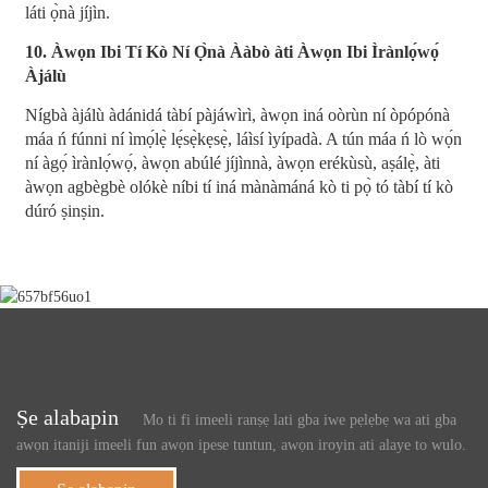
láti ọ̀nà jíjìn.
10. Àwọn Ibi Tí Kò Ní Ọ̀nà Ààbò àti Àwọn Ibi Ìrànlọ́wọ́
Àjálù
Nígbà àjálù àdánidá tàbí pàjáwìrì, àwọn iná oòrùn ní òpópónà
máa ń fúnni ní ìmọ́lẹ̀ lẹ́sẹ̀kẹsẹ̀, láìsí ìyípadà. A tún máa ń lò wọ́n
ní àgọ́ ìrànlọ́wọ́, àwọn abúlé jíjìnnà, àwọn erékùsù, aṣálẹ̀, àti
àwọn agbègbè olókè níbi tí iná mànàmáná kò ti pọ̀ tó tàbí tí kò
dúró ṣinṣin.
Ṣe alabapin
Mo ti fi imeeli ranṣẹ lati gba iwe pẹlẹbẹ wa ati gba
awọn itaniji imeeli fun awọn ipese tuntun, awọn iroyin ati alaye to wulo.