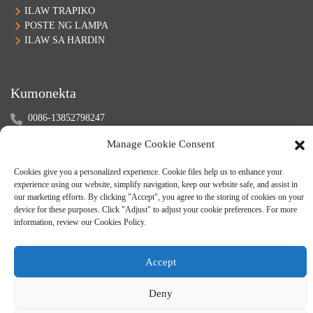
ILAW TRAPIKO
POSTE NG LAMPA
ILAW SA HARDIN
Kumonekta
0086-13852798247
sales@zenith-lighting.com
Manage Cookie Consent
Skype: samwang1989
Wechat: +8613852798247
Cookies give you a personalized experience. Cookie files help us to enhance your
experience using our website, simplify navigation, keep our website safe, and assist in
our marketing efforts. By clicking "Accept", you agree to the storing of cookies on your
device for these purposes. Click "Adjust" to adjust your cookie preferences. For more
information, review our Cookies Policy.
Accept
© Karapatang-ari - 2010-2024: Lahat ng Karapatan ay Nakalaan.
Mapa ng
Deny
Site
-
-
Resource