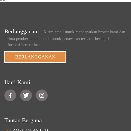
Berlangganan
Kirim email untuk mendapatkan brosur kami dan
terima pemberitahuan email untuk penawaran terbaru, berita, dan
informasi bermanfaat.
BERLANGGANAN
Ikuti Kami
Tautan Berguna
LAMPU JALAN LED