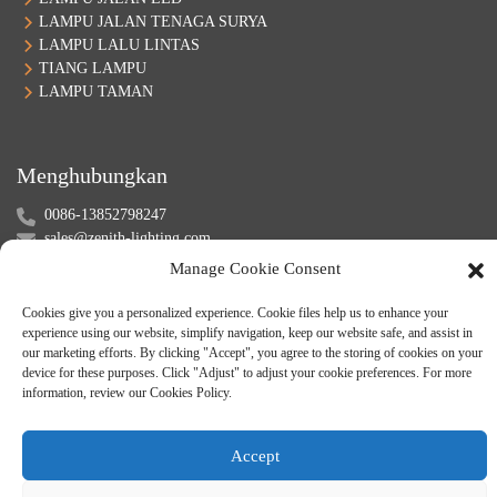
LAMPU JALAN TENAGA SURYA
LAMPU LALU LINTAS
TIANG LAMPU
LAMPU TAMAN
Menghubungkan
0086-13852798247
sales@zenith-lighting.com
Skype: samwang1989
Manage Cookie Consent
WeChat: +8613852798247
Cookies give you a personalized experience. Cookie files help us to enhance your
experience using our website, simplify navigation, keep our website safe, and assist in
our marketing efforts. By clicking "Accept", you agree to the storing of cookies on your
device for these purposes. Click "Adjust" to adjust your cookie preferences. For more
information, review our Cookies Policy.
Accept
© Hak Cipta - 2010-2024 : Semua Hak Dilindungi Undang-Undang.
Peta
Situs
-
-
Resource