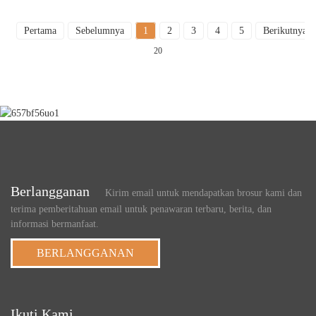
Pertama
Sebelumnya
1
2
3
4
5
Berikutnya
20
Berlangganan
Kirim email untuk mendapatkan brosur kami dan
terima pemberitahuan email untuk penawaran terbaru, berita, dan
informasi bermanfaat.
BERLANGGANAN
Ikuti Kami