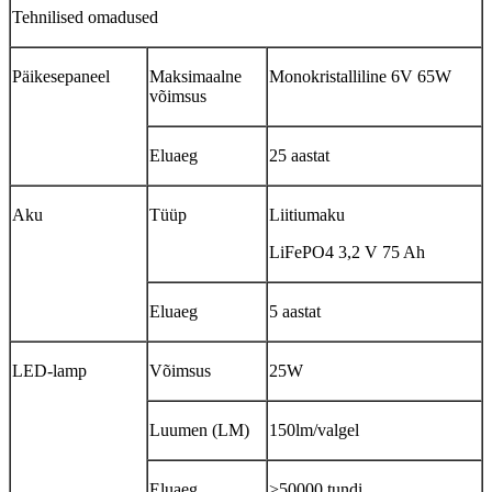
Tehnilised omadused
Päikesepaneel
Maksimaalne
Monokristalliline 6V 65W
võimsus
Eluaeg
25 aastat
Aku
Tüüp
Liitiumaku
LiFePO4 3,2 V 75 Ah
Eluaeg
5 aastat
LED-lamp
Võimsus
25W
Luumen (LM)
150lm/valgel
Eluaeg
>50000 tundi