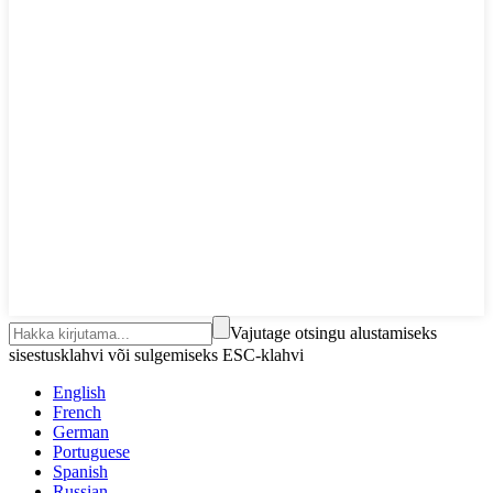
Vajutage otsingu alustamiseks
sisestusklahvi või sulgemiseks ESC-klahvi
English
French
German
Portuguese
Spanish
Russian