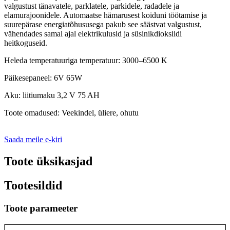
valgustust tänavatele, parklatele, parkidele, radadele ja
elamurajoonidele. Automaatse hämarusest koiduni töötamise ja
suurepärase energiatõhususega pakub see säästvat valgustust,
vähendades samal ajal elektrikulusid ja süsinikdioksiidi
heitkoguseid.
Heleda temperatuuriga temperatuur: 3000–6500 K
Päikesepaneel: 6V 65W
Aku: liitiumaku 3,2 V 75 AH
Toote omadused: Veekindel, üliere, ohutu
Saada meile e-kiri
Toote üksikasjad
Tootesildid
Toote parameeter