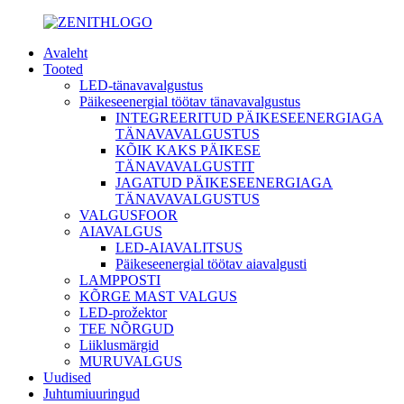
Avaleht
Tooted
LED-tänavavalgustus
Päikeseenergial töötav tänavavalgustus
INTEGREERITUD PÄIKESEENERGIAGA
TÄNAVAVALGUSTUS
KÕIK KAKS PÄIKESE
TÄNAVAVALGUSTIT
JAGATUD PÄIKESEENERGIAGA
TÄNAVAVALGUSTUS
VALGUSFOOR
AIAVALGUS
LED-AIAVALITSUS
Päikeseenergial töötav aiavalgusti
LAMPPOSTI
KÕRGE MAST VALGUS
LED-prožektor
TEE NÕRGUD
Liiklusmärgid
MURUVALGUS
Uudised
Juhtumiuuringud