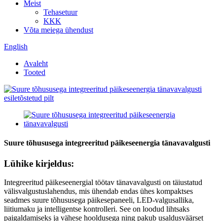
Meist
Tehasetuur
KKK
Võta meiega ühendust
English
Avaleht
Tooted
Suure tõhususega integreeritud päikeseenergia tänavavalgusti
Lühike kirjeldus:
Integreeritud päikeseenergial töötav tänavavalgusti on täiustatud
välisvalgustuslahendus, mis ühendab endas ühes kompaktses
seadmes suure tõhususega päikesepaneeli, LED-valgusallika,
liitiumaku ja intelligentse kontrolleri. See on loodud lihtsaks
paigaldamiseks ja vähese hooldusega ning pakub usaldusväärset