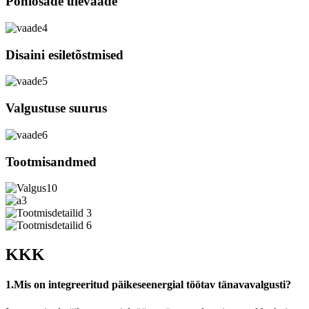
Põhiosade ülevaade
Disaini esiletõstmised
Valgustuse suurus
Tootmisandmed
KKK
1.Mis on integreeritud päikeseenergial töötav tänavavalgusti?