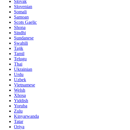
Slovak
Slovenian
Somali
Samoan
Scots Gaelic
Shona
Sindhi
Sundanese
Swahili
Tajik
Tamil
Telugu
Thai
Ukrainian
Urdu
Uzbek
Vietnamese
Welsh
Xhosa
Yiddish
Yoruba
Zulu
Kinyarwanda
Tatar
Oriya