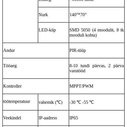
Nurk
140°*70°
LED-kiip
SMD 5050 (4 moodulit, 8 tk
mooduli kohta)
Andur
PIR-tüüp
Tööaeg
8-10 tundi päevas, 2 päeva
varutööd
Kontroller
MPPT/PWM
töötemperatuur
vahemik (℃)
-30 ℃ -55 ℃
Veekindel
IP-aadress
IP65