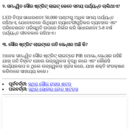
୨. ସମନ୍ୱିତ ସୌର ଷ୍ଟ୍ରିଟ୍ ଲାଇଟ୍ କେତେ ସମୟ ପର୍ଯ୍ୟନ୍ତ ଚାଲିଥାଏ?
LED ଚିପ୍ସ ସାଧାରଣତଃ 50,000 ଘଣ୍ଟାରୁ ଅଧିକ ସମୟ ପର୍ଯ୍ୟନ୍ତ
ରହିଥାଏ, ଯେତେବେଳେ ଲିଥିୟମ ବ୍ୟାଟେରୀଗୁଡ଼ିକର ବ୍ୟବହାର ଏବଂ
ପରିବେଶଗତ ପରିସ୍ଥିତି ଉପରେ ନିର୍ଭର କରି ସାଧାରଣତଃ 5-8 ବର୍ଷ
ପର୍ଯ୍ୟନ୍ତ ଜୀବନକାଳ ରହିଥାଏ।
୩. ସୌର ଷ୍ଟ୍ରିଟ ଲାଇଟ୍‌ରେ ଗତି ସେନ୍ସର ଅଛି କି?
ଅନେକ ସମନ୍ୱିତ ସୌର ଷ୍ଟ୍ରିଟ୍ ଲାଇଟ୍‌ରେ PIR ମୋସନ୍ ସେନ୍ସର ରହିଛି
ଯାହା ଗତି ଚିହ୍ନଟ ହେଲେ ଉଜ୍ଜ୍ୱଳତା ବୃଦ୍ଧି କରେ ଏବଂ କୌଣସି
କାର୍ଯ୍ୟକଳାପ ନ ଥିଲେ ଉଜ୍ଜ୍ୱଳତା ହ୍ରାସ କରେ, ଯାହା ଶକ୍ତି ସଂରକ୍ଷଣ
କରିବାରେ ସାହାଯ୍ୟ କରେ।
ପୂର୍ବବର୍ତ୍ତୀ:
ସ୍ଥିର ସୌର ରାସ୍ତା ଷ୍ଟଡ୍
ପରବର୍ତ୍ତୀ:
ସ୍ଥିର ସୋଲାର ରୋଡ୍ ଷ୍ଟଡ୍ସ