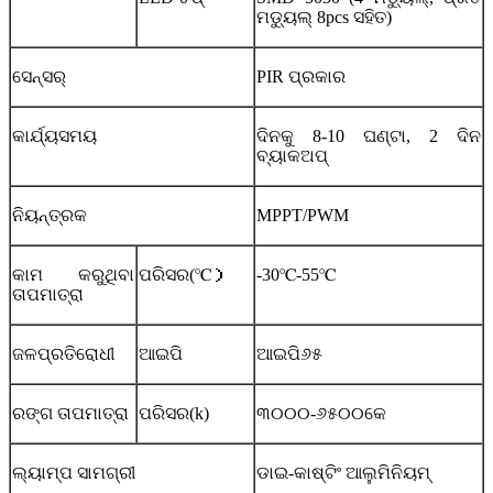
ମଡ୍ୟୁଲ୍ 8pcs ସହିତ)
ସେନ୍ସର୍‍
PIR ପ୍ରକାର
କାର୍ଯ୍ୟସମୟ
ଦିନକୁ 8-10 ଘଣ୍ଟା, 2 ଦିନ
ବ୍ୟାକଅପ୍
ନିୟନ୍ତ୍ରକ
MPPT/PWM
କାମ କରୁଥିବା
ପରିସର(℃）
-30℃-55℃
ତାପମାତ୍ରା
ଜଳପ୍ରତିରୋଧୀ
ଆଇପି
ଆଇପି୬୫
ରଙ୍ଗ ତାପମାତ୍ରା
ପରିସର(k)
୩୦୦୦-୬୫୦୦କେ
ଲ୍ୟାମ୍ପ ସାମଗ୍ରୀ
ଡାଇ-କାଷ୍ଟିଂ ଆଲୁମିନିୟମ୍