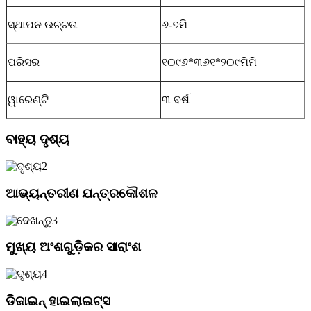
ସ୍ଥାପନ ଉଚ୍ଚତା
୬-୭ମି
ପରିସର
୧୦୯୬*୩୬୧*୨୦୯ମିମି
ୱାରେଣ୍ଟି
୩ ବର୍ଷ
ବାହ୍ୟ ଦୃଶ୍ୟ
ଆଭ୍ୟନ୍ତରୀଣ ଯନ୍ତ୍ରକୌଶଳ
ମୁଖ୍ୟ ଅଂଶଗୁଡ଼ିକର ସାରାଂଶ
ଡିଜାଇନ୍ ହାଇଲାଇଟ୍ସ