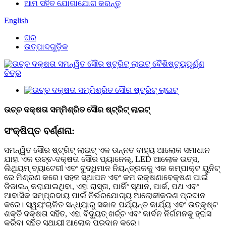
ଆମ ସହିତ ଯୋଗାଯୋଗ କରନ୍ତୁ
English
ଘର
ଉତ୍ପାଦଗୁଡ଼ିକ
ଉଚ୍ଚ ଦକ୍ଷତା ସମ୍ମିଶ୍ରିତ ସୌର ଷ୍ଟ୍ରିଟ୍ ଲାଇଟ୍
ସଂକ୍ଷିପ୍ତ ବର୍ଣ୍ଣନା:
ସମନ୍ୱିତ ସୌର ଷ୍ଟ୍ରିଟ୍ ଲାଇଟ୍ ଏକ ଉନ୍ନତ ବାହ୍ୟ ଆଲୋକ ସମାଧାନ
ଯାହା ଏକ ଉଚ୍ଚ-ଦକ୍ଷତା ସୌର ପ୍ୟାନେଲ୍, LED ଆଲୋକ ଉତ୍ସ,
ଲିଥିୟମ୍ ବ୍ୟାଟେରୀ ଏବଂ ବୁଦ୍ଧିମାନ ନିୟନ୍ତ୍ରକକୁ ଏକ କମ୍ପାକ୍ଟ ୟୁନିଟ୍
ରେ ମିଶ୍ରଣ କରେ। ସହଜ ସ୍ଥାପନ ଏବଂ କମ ରକ୍ଷଣାବେକ୍ଷଣ ପାଇଁ
ଡିଜାଇନ୍ କରାଯାଇଥିବା, ଏହା ରାସ୍ତା, ପାର୍କିଂ ସ୍ଥାନ, ପାର୍କ, ପଥ ଏବଂ
ଆବାସିକ ସମ୍ପ୍ରଦାୟ ପାଇଁ ନିର୍ଭରଯୋଗ୍ୟ ଆଲୋକୀକରଣ ପ୍ରଦାନ
କରେ। ସ୍ୱୟଂଚାଳିତ ସନ୍ଧ୍ୟାରୁ ସକାଳ ପର୍ଯ୍ୟନ୍ତ କାର୍ଯ୍ୟ ଏବଂ ଉତ୍କୃଷ୍ଟ
ଶକ୍ତି ଦକ୍ଷତା ସହିତ, ଏହା ବିଦ୍ୟୁତ୍ ଖର୍ଚ୍ଚ ଏବଂ କାର୍ବନ ନିର୍ଗମନକୁ ହ୍ରାସ
କରିବା ସହିତ ସ୍ଥାୟୀ ଆଲୋକ ପ୍ରଦାନ କରେ।