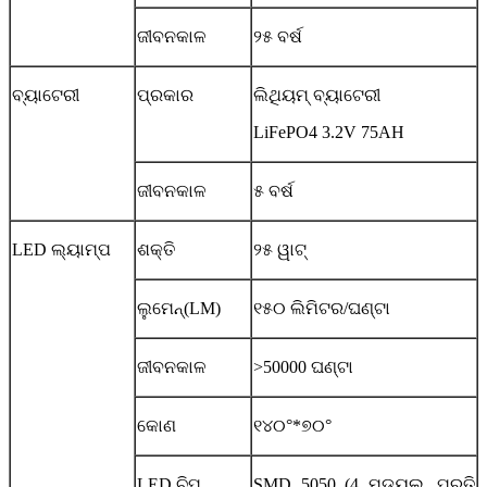
ଜୀବନକାଳ
୨୫ ବର୍ଷ
ବ୍ୟାଟେରୀ
ପ୍ରକାର
ଲିଥିୟମ୍ ବ୍ୟାଟେରୀ
LiFePO4 3.2V 75AH
ଜୀବନକାଳ
୫ ବର୍ଷ
LED ଲ୍ୟାମ୍ପ
ଶକ୍ତି
୨୫ ୱାଟ୍
ଲୁମେନ୍(LM)
୧୫୦ ଲିମିଟର/ଘଣ୍ଟା
ଜୀବନକାଳ
>50000 ଘଣ୍ଟା
କୋଣ
୧୪୦°*୭୦°
LED ଚିପ୍
SMD 5050 (4 ମଡ୍ୟୁଲ୍, ପ୍ରତି