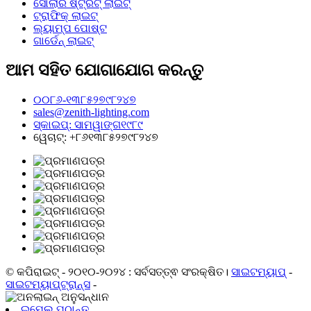
ସୋଲାର ଷ୍ଟ୍ରିଟ୍ ଲାଇଟ୍
ଟ୍ରାଫିକ୍ ଲାଇଟ୍
ଲ୍ୟାମ୍ପ ପୋଷ୍ଟ
ଗାର୍ଡେନ୍ ଲାଇଟ୍
ଆମ ସହିତ ଯୋଗାଯୋଗ କରନ୍ତୁ
୦୦୮୬-୧୩୮୫୨୭୯୮୨୪୭
sales@zenith-lighting.com
ସ୍କାଇପ୍: ସାମୱାଙ୍ଗ୧୯୮୯
ୱେଚାଟ୍: +୮୬୧୩୮୫୨୭୯୮୨୪୭
© କପିରାଇଟ୍ - ୨୦୧୦-୨୦୨୪ : ସର୍ବସତ୍ତ୍ଵ ସଂରକ୍ଷିତ।
ସାଇଟମ୍ୟାପ୍
-
ସାଇଟମ୍ୟାପ୍‍ଟ୍ରାନ୍ସ
-
ଇମେଲ୍ ପଠାନ୍ତୁ