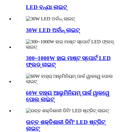
LED ବନ୍ୟା ଲାଇଟ୍
30W LED ଅର୍ବାନ୍ ଲାଇଟ୍
300~1000W ହାଇ ମାଷ୍ଟ ସ୍ପୋର୍ଟ LED
ଫ୍ଲଡ୍ ଲାଇଟ୍
60W ବାହ୍ୟ ଆଲୁମିନିୟମ୍ ପାର୍କ ୱାକୱେ
ପୋଲ ଲାଇଟ୍
ଉଚ୍ଚ ଶକ୍ତିଶାଳୀ ଡିମିଂ LED ଷ୍ଟ୍ରିଟ୍
ଲାଇଟ୍