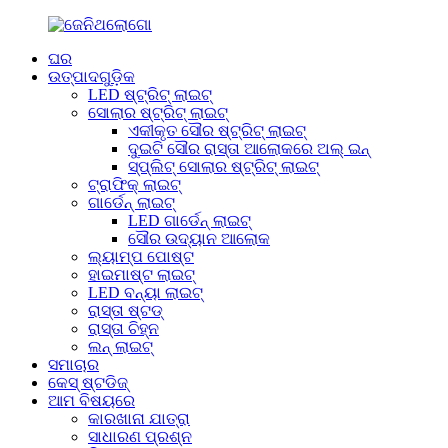
ଘର
ଉତ୍ପାଦଗୁଡ଼ିକ
LED ଷ୍ଟ୍ରିଟ୍ ଲାଇଟ୍
ସୋଲାର ଷ୍ଟ୍ରିଟ୍ ଲାଇଟ୍
ଏକୀକୃତ ସୌର ଷ୍ଟ୍ରିଟ୍ ଲାଇଟ୍
ଦୁଇଟି ସୌର ରାସ୍ତା ଆଲୋକରେ ଅଲ୍ ଇନ୍
ସ୍ପ୍ଲିଟ୍ ସୋଲାର ଷ୍ଟ୍ରିଟ୍ ଲାଇଟ୍
ଟ୍ରାଫିକ୍ ଲାଇଟ୍
ଗାର୍ଡେନ୍ ଲାଇଟ୍
LED ଗାର୍ଡେନ୍ ଲାଇଟ୍
ସୌର ଉଦ୍ୟାନ ଆଲୋକ
ଲ୍ୟାମ୍ପ ପୋଷ୍ଟ
ହାଇମାଷ୍ଟ ଲାଇଟ୍
LED ବନ୍ୟା ଲାଇଟ୍
ରାସ୍ତା ଷ୍ଟଡ୍
ରାସ୍ତା ଚିହ୍ନ
ଲନ୍ ଲାଇଟ୍
ସମାଚାର
କେସ୍ ଷ୍ଟଡିଜ୍
ଆମ ବିଷୟରେ
କାରଖାନା ଯାତ୍ରା
ସାଧାରଣ ପ୍ରଶ୍ନ