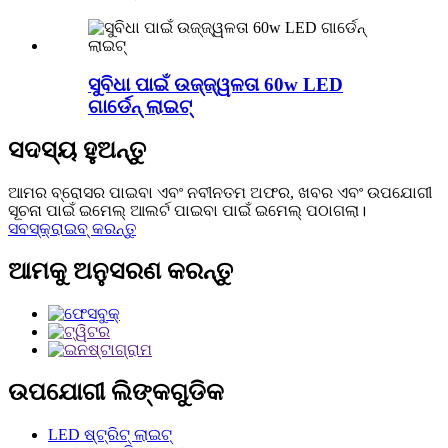
ସୁବିଧା ପାଇଁ ଉଜ୍ଜ୍ୱଳତା 60w LED
ଗାର୍ଡେନ୍ ଲାଇଟ୍
ସଦସ୍ୟ ହୁଅନ୍ତୁ
ଆମର ବ୍ରୋସର ପାଇବା ଏବଂ ନବୀନତମ ଅଫର, ଖବର ଏବଂ ଉପଯୋଗୀ
ସୂଚନା ପାଇଁ ଇମେଲ୍ ଆଲର୍ଟ ପାଇବା ପାଇଁ ଇମେଲ୍ ପଠାଗଲା।
ସବସ୍କ୍ରାଇବ୍ କରନ୍ତୁ
ଆମକୁ ଅନୁସରଣ କରନ୍ତୁ
ଉପଯୋଗୀ ଲିଙ୍କଗୁଡିକ
LED ଷ୍ଟ୍ରିଟ୍ ଲାଇଟ୍