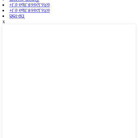
+୮୬ ୧୩୮୫୨୭୯୮୨୪୭
+୮୬ ୧୩୮୫୨୭୯୮୨୪୭
ସ୍କାଏପ୍
x