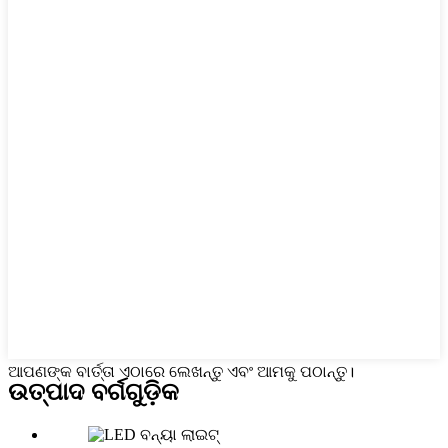
ଆପଣଙ୍କ ବାର୍ତ୍ତା ଏଠାରେ ଲେଖନ୍ତୁ ଏବଂ ଆମକୁ ପଠାନ୍ତୁ।
ଉତ୍ପାଦ ବର୍ଗଗୁଡ଼ିକ