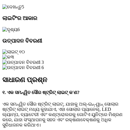
ଲାଇଟିଂର ଆକାର
ଉତ୍ପାଦନ ବିବରଣୀ
ସାଧାରଣ ପ୍ରଶ୍ନ
୧. ଏକ ସମନ୍ୱିତ ସୌର ଷ୍ଟ୍ରିଟ୍ ଲାଇଟ୍ କ'ଣ?
ଏକ ସମନ୍ୱିତ ସୌର ଷ୍ଟ୍ରିଟ୍ ଲାଇଟ୍, ଯାହାକୁ ଅଲ୍-ଇନ୍-ୱାନ୍ ସୋଲାର
ଷ୍ଟ୍ରିଟ୍ ଲାଇଟ୍ ମଧ୍ୟ କୁହାଯାଏ, ଏହା ସୋଲାର ପ୍ୟାନେଲ୍, LED
ଲ୍ୟାମ୍ପ, ବ୍ୟାଟେରୀ ଏବଂ କଣ୍ଟ୍ରୋଲରକୁ ଗୋଟିଏ ୟୁନିଟ୍‌ରେ ମିଶ୍ରଣ
କରେ, ଯାହା ସଂସ୍ଥାପନକୁ ସହଜ ଏବଂ ରକ୍ଷଣାବେକ୍ଷଣକୁ ଅଧିକ
ସୁବିଧାଜନକ କରିଥାଏ।