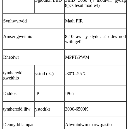
Sglodion LED
SMD 5050 (4 modiwl, gydag
8pcs fesul modiwl)
Synhwyrydd
Math PIR
Amser gweithio
8-10 awr y dydd, 2 ddiwrnod
wrth gefn
Rheolwr
MPPT/PWM
tymheredd
ystod (℃)
-30℃-55℃
gweithio
Diddos
IP
IP65
tymheredd lliw
ystod(k)
3000-6500K
Deunydd lampau
Alwminiwm marw-gastio