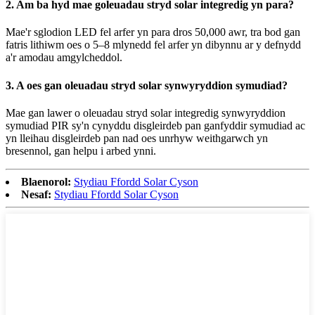
2. Am ba hyd mae goleuadau stryd solar integredig yn para?
Mae'r sglodion LED fel arfer yn para dros 50,000 awr, tra bod gan
fatris lithiwm oes o 5–8 mlynedd fel arfer yn dibynnu ar y defnydd
a'r amodau amgylcheddol.
3. A oes gan oleuadau stryd solar synwyryddion symudiad?
Mae gan lawer o oleuadau stryd solar integredig synwyryddion
symudiad PIR sy'n cynyddu disgleirdeb pan ganfyddir symudiad ac
yn lleihau disgleirdeb pan nad oes unrhyw weithgarwch yn
bresennol, gan helpu i arbed ynni.
Blaenorol:
Stydiau Ffordd Solar Cyson
Nesaf:
Stydiau Ffordd Solar Cyson