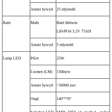
Amser bywyd
25 mlynedd
Batri
Math
Batri lithiwm
LiFePO4 3.2V 75AH
Amser bywyd
5 mlynedd
Lamp LED
Pŵer
25W
Lwmen (LM)
150lm/w
Amser bywyd
>50000 awr
Ongl
140°*70°