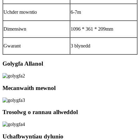
Uchder mowntio
6-7m
Dimensiwn
1096 * 361 * 209mm
Gwarant
3 blynedd
Golygfa Allanol
Mecanwaith mewnol
Trosolwg o rannau allweddol
Uchafbwyntiau dylunio