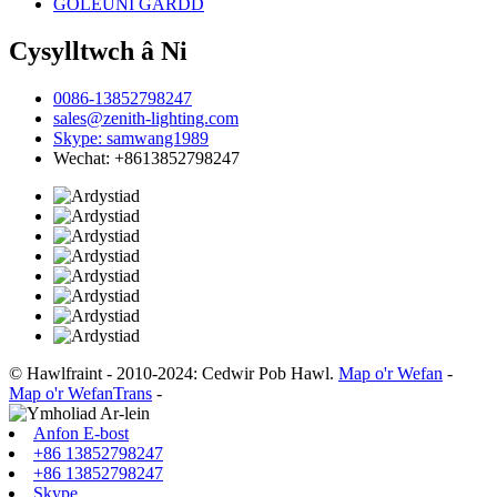
GOLEUNI GARDD
Cysylltwch â Ni
0086-13852798247
sales@zenith-lighting.com
Skype: samwang1989
Wechat: +8613852798247
© Hawlfraint - 2010-2024: Cedwir Pob Hawl.
Map o'r Wefan
-
Map o'r WefanTrans
-
Anfon E-bost
+86 13852798247
+86 13852798247
Skype