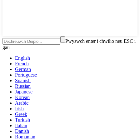
Pwyswch enter i chwilio neu ESC i
gau
English
French
German
Portuguese
Spanish
Russian
Japanese
Korean
Arabic
Irish
Greek
Turkish
Italian
Danish
Romanian