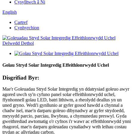
Cysylltwch â Ni
English
Cartref
Cynhyrchion
Golau Stryd Solar Integredig Effeithlonrwydd Uchel
Disgrifiad Byr:
Mae'r Goleuadau Stryd Solar Integredig yn ddatrysiad goleuo awyr
agored uwch sy'n cyfuno panel solar effeithlonrwydd uchel,
ffynhonnell golau LED, batri lithiwm, a rheolydd deallus yn un
uned gryno. Wedi'i gynllunio ar gyfer gosod hawdd a chynnal a
chadw isel, mae'n darparu goleuo dibynadwy ar gyfer strydoedd,
meysydd parcio, parciau, llwybrau, a chymunedau preswyl. Gyda
gweithrediad awtomatig o'r cyfnos i'r wawr ac effeithlonrwydd ynni
rhagorol, mae'n darparu goleuadau cynaliadwy wrth leihau costau
trydan ac allyriadau carbon.