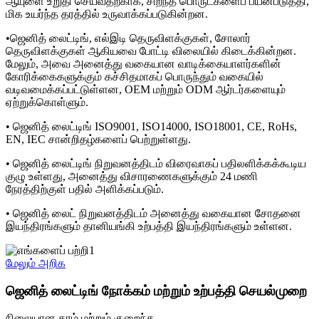
ஆயுளை உறுதி செய்வதற்காக, சிறந்த பொருட்களைப் பயன்படுத்தி,
மிக உயர்ந்த தரத்தில் உருவாக்கப்படுகின்றன.
•ஜெனித் லைட்டிங், எல்இடி தெருவிளக்குகள், சோலார்
தெருவிளக்குகள் ஆகியவை போட்டி விலையில் கிடைக்கின்றன.
மேலும், அவை அனைத்து வகையான வாடிக்கையாளர்களின்
கோரிக்கைகளுக்கும் கச்சிதமாகப் பொருந்தும் வகையில்
வடிவமைக்கப்பட்டுள்ளன, OEM மற்றும் ODM ஆர்டர்களையும்
ஏற்றுக்கொள்ளும்.
• ஜெனித் லைட்டிங் ISO9001, ISO14000, ISO18001, CE, RoHs,
EN, IEC சான்றிதழ்களைப் பெற்றுள்ளது.
• ஜெனித் லைட்டிங் நிறுவனத்திடம் விரைவாகப் பதிலளிக்கக்கூடிய
குழு உள்ளது, அனைத்து விசாரணைகளுக்கும் 24 மணி
நேரத்திற்குள் பதில் அளிக்கப்படும்.
• ஜெனித் லைட் நிறுவனத்திடம் அனைத்து வகையான சோதனை
இயந்திரங்களும் தானியங்கி உற்பத்தி இயந்திரங்களும் உள்ளன.
மேலும் அறிக
ஜெனித் லைட்டிங் நோக்கம் மற்றும் உற்பத்தி செயல்முறை
நிலையான தரம் மற்றும் குறைந்த