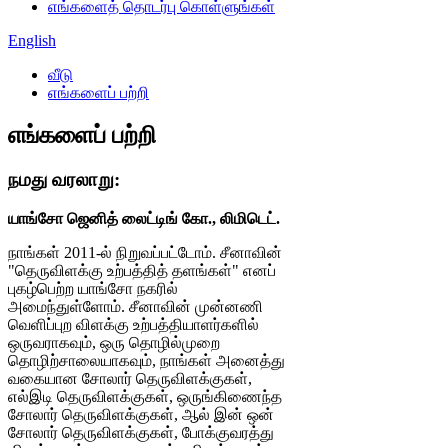
எங்களைத் தொடர்பு கொள்ளுங்கள்
English
வீடு
எங்களைப் பற்றி
எங்களைப் பற்றி
நமது வரலாறு:
யாங்சோ ஜெனித் லைட்டிங் கோ., லிமிடெட்.
நாங்கள் 2011-ல் நிறுவப்பட்டோம். சீனாவின்
"தெருவிளக்கு உற்பத்தித் தளங்கள்" எனப்
புகழ்பெற்ற யாங்சோ நகரில்
அமைந்துள்ளோம். சீனாவின் முன்னணி
வெளிப்புற விளக்கு உற்பத்தியாளர்களில்
ஒருவராகவும், ஒரு தொழில்முறை
தொழிற்சாலையாகவும், நாங்கள் அனைத்து
வகையான சோலார் தெருவிளக்குகள்,
எல்இடி தெருவிளக்குகள், ஒருங்கிணைந்த
சோலார் தெருவிளக்குகள், ஆல் இன் ஒன்
சோலார் தெருவிளக்குகள், போக்குவரத்து