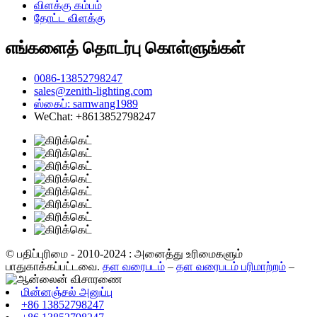
விளக்கு கம்பம்
தோட்ட விளக்கு
எங்களைத் தொடர்பு கொள்ளுங்கள்
0086-13852798247
sales@zenith-lighting.com
ஸ்கைப்: samwang1989
WeChat: +8613852798247
© பதிப்புரிமை - 2010-2024 : அனைத்து உரிமைகளும்
பாதுகாக்கப்பட்டவை.
தள வரைபடம்
–
தள வரைபடம் பரிமாற்றம்
–
மின்னஞ்சல் அனுப்பு
+86 13852798247