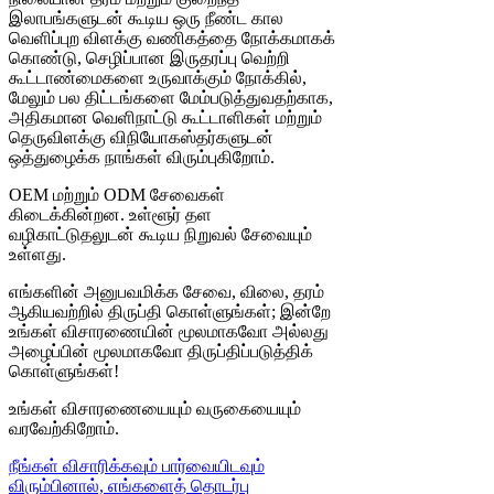
இலாபங்களுடன் கூடிய ஒரு நீண்ட கால
வெளிப்புற விளக்கு வணிகத்தை நோக்கமாகக்
கொண்டு, செழிப்பான இருதரப்பு வெற்றி
கூட்டாண்மைகளை உருவாக்கும் நோக்கில்,
மேலும் பல திட்டங்களை மேம்படுத்துவதற்காக,
அதிகமான வெளிநாட்டு கூட்டாளிகள் மற்றும்
தெருவிளக்கு விநியோகஸ்தர்களுடன்
ஒத்துழைக்க நாங்கள் விரும்புகிறோம்.
OEM மற்றும் ODM சேவைகள்
கிடைக்கின்றன. உள்ளூர் தள
வழிகாட்டுதலுடன் கூடிய நிறுவல் சேவையும்
உள்ளது.
எங்களின் அனுபவமிக்க சேவை, விலை, தரம்
ஆகியவற்றில் திருப்தி கொள்ளுங்கள்; இன்றே
உங்கள் விசாரணையின் மூலமாகவோ அல்லது
அழைப்பின் மூலமாகவோ திருப்திப்படுத்திக்
கொள்ளுங்கள்!
உங்கள் விசாரணையையும் வருகையையும்
வரவேற்கிறோம்.
நீங்கள் விசாரிக்கவும் பார்வையிடவும்
விரும்பினால், எங்களைத் தொடர்பு