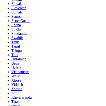
Slovak
Slovenian
Somali
Samoan
Scots Gaelic
Shona
Sindhi
Sundanese
Swahili
Tajik
Tamil
Telugu
Thai
Ukrainian
Urdu
Uzbek
Vietnamese
Welsh
Xhosa
Yiddish
Yoruba
Zulu
Kinyarwanda
Tatar
Oriya