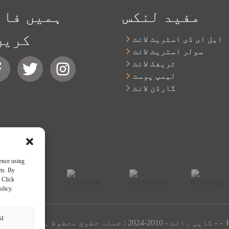
مفید لنکس
ہمیں فال
کریں
ایل ای ڈی اسٹریٹ لائٹ
سولر اسٹریٹ لائٹ
ٹریفک لائٹ
لیمپ پوسٹ
گارڈن لائٹ
ence using
rts. By
 Click
olicy.
st
-
-
© کاپی رائٹ - 2010-2024 : جملہ حقوق محفوظ ہیں۔
سائٹ کا