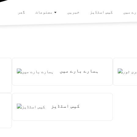
رے میں
کیس اسٹڈیز
خبریں
مصنوعات
گھر
ہمارے بارے میں
کیس اسٹڈیز
ا