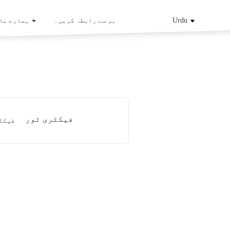
Urdu
ہم سے رابطہ کریں۔
ہمارے با
فیکٹری ٹور