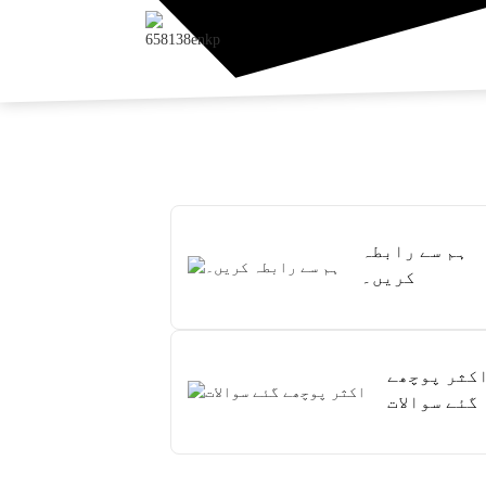
ہم سے رابطہ
کریں۔
کثر پوچھے
گئے سوالات