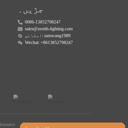
جڑیں۔
0086-13852798247
sales@zenith-lighting.com
اسکائپ: samwang1989
Wechat: +8613852798247
Resource