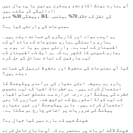
آپ ہمارے بینک اکاؤنٹ، ویسٹرن یونین یا پے پال میں
ادائیگی کر سکتے ہیں:
پیشگی 30% جمع، B/L کی نقل کے خلاف 70% بیلنس۔
مصنوعات کی وارنٹی کیا ہے؟
ہم اپنے مواد اور کاریگری کی ضمانت دیتے ہیں۔
ہماری وابستگی ہماری مصنوعات کے ساتھ آپ کے
اطمینان کے لیے ہے۔ وارنٹی میں ہو یا نہ ہو، یہ
ہماری کمپنی کا کلچر ہے کہ ہر ایک کے اطمینان کے
لیے صارفین کے تمام مسائل کو حل کرے
کیا آپ مصنوعات کی محفوظ اور محفوظ ترسیل کی ضمانت
دیتے ہیں؟
ہاں، ہم ہمیشہ اعلیٰ معیار کی برآمدی پیکیجنگ کا
استعمال کرتے ہیں۔ ہم خطرناک اشیا کے لیے مخصوص
خطرے کی پیکنگ اور درجہ حرارت سے متعلق حساس اشیاء
کے لیے کولڈ اسٹوریج کے توثیق شدہ جہازوں کا بھی
استعمال کرتے ہیں۔ ماہر پیکیجنگ اور غیر معیاری
پیکنگ کی ضروریات پر اضافی چارج ہو سکتا ہے۔
شپنگ فیس کے بارے میں کیا خیال ہے؟
شپنگ لاگت اس بات پر منحصر ہے کہ آپ سامان حاصل کرنے