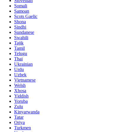
Slovenian
Somali
Samoan
Scots Gaelic
Shona
Sindhi
Sundanese
Swahili
Tajik
Tamil
Telugu
Thai
Ukrainian
Urdu
Uzbek
Vietnamese
Welsh
Xhosa
Yiddish
Yoruba
Zulu
Kinyarwanda
Tatar
Oriya
Turkmen