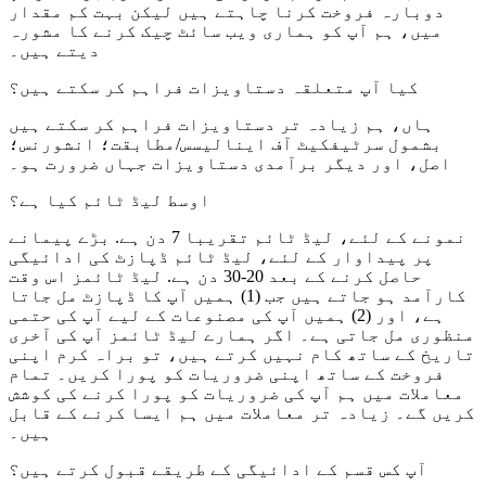
دوبارہ فروخت کرنا چاہتے ہیں لیکن بہت کم مقدار
میں، ہم آپ کو ہماری ویب سائٹ چیک کرنے کا مشورہ
دیتے ہیں۔
کیا آپ متعلقہ دستاویزات فراہم کر سکتے ہیں؟
ہاں، ہم زیادہ تر دستاویزات فراہم کر سکتے ہیں
بشمول سرٹیفکیٹ آف اینالیسس/مطابقت؛ انشورنس؛
اصل، اور دیگر برآمدی دستاویزات جہاں ضرورت ہو۔
اوسط لیڈ ٹائم کیا ہے؟
نمونے کے لئے، لیڈ ٹائم تقریبا 7 دن ہے. بڑے پیمانے
پر پیداوار کے لئے، لیڈ ٹائم ڈپازٹ کی ادائیگی
حاصل کرنے کے بعد 20-30 دن ہے. لیڈ ٹائمز اس وقت
کارآمد ہو جاتے ہیں جب (1) ہمیں آپ کا ڈپازٹ مل جاتا
ہے، اور (2) ہمیں آپ کی مصنوعات کے لیے آپ کی حتمی
منظوری مل جاتی ہے۔ اگر ہمارے لیڈ ٹائمز آپ کی آخری
تاریخ کے ساتھ کام نہیں کرتے ہیں، تو براہ کرم اپنی
فروخت کے ساتھ اپنی ضروریات کو پورا کریں۔ تمام
معاملات میں ہم آپ کی ضروریات کو پورا کرنے کی کوشش
کریں گے۔ زیادہ تر معاملات میں ہم ایسا کرنے کے قابل
ہیں۔
آپ کس قسم کے ادائیگی کے طریقے قبول کرتے ہیں؟