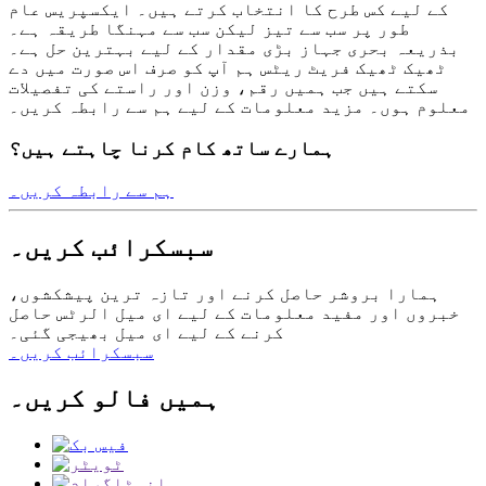
کے لیے کس طرح کا انتخاب کرتے ہیں۔ ایکسپریس عام
طور پر سب سے تیز لیکن سب سے مہنگا طریقہ ہے۔
بذریعہ بحری جہاز بڑی مقدار کے لیے بہترین حل ہے۔
ٹھیک ٹھیک فریٹ ریٹس ہم آپ کو صرف اس صورت میں دے
سکتے ہیں جب ہمیں رقم، وزن اور راستے کی تفصیلات
معلوم ہوں۔ مزید معلومات کے لیے ہم سے رابطہ کریں۔
ہمارے ساتھ کام کرنا چاہتے ہیں؟
ہم سے رابطہ کریں۔
سبسکرائب کریں۔
ہمارا بروشر حاصل کرنے اور تازہ ترین پیشکشوں،
خبروں اور مفید معلومات کے لیے ای میل الرٹس حاصل
کرنے کے لیے ای میل بھیجی گئی۔
سبسکرائب کریں۔
ہمیں فالو کریں۔