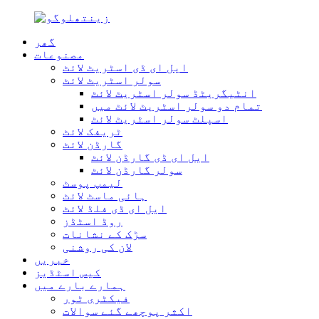
گھر
مصنوعات
ایل ای ڈی اسٹریٹ لائٹ
سولر اسٹریٹ لائٹ
انٹیگریٹڈ سولر اسٹریٹ لائٹ
تمام دو سولر اسٹریٹ لائٹ میں
اسپلٹ سولر اسٹریٹ لائٹ
ٹریفک لائٹ
گارڈن لائٹ
ایل ای ڈی گارڈن لائٹ
سولر گارڈن لائٹ
لیمپ پوسٹ
ہائی ماسٹ لائٹ
ایل ای ڈی فلڈ لائٹ
روڈ اسٹڈز
سڑک کے نشانات
لان کی روشنی
خبریں
کیس اسٹڈیز
ہمارے بارے میں
فیکٹری ٹور
اکثر پوچھے گئے سوالات