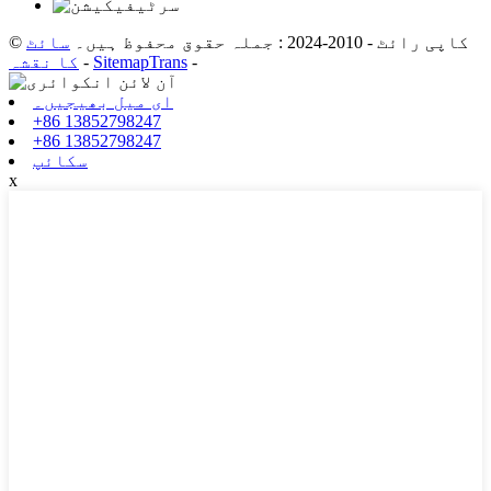
© کاپی رائٹ - 2010-2024 : جملہ حقوق محفوظ ہیں۔
سائٹ
-
SitemapTrans
-
کا نقشہ
ای میل بھیجیں۔
+86 13852798247
+86 13852798247
سکائپ
x