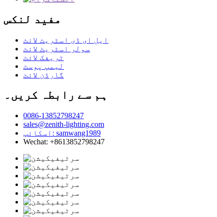
مفید لنکس
ایل ای ڈی اسٹریٹ لائٹ
سولر اسٹریٹ لائٹ
ٹریفک لائٹ
لیمپ پوسٹ
گارڈن لائٹ
ہم سے رابطہ کریں۔
0086-13852798247
sales@zenith-lighting.com
اسکائپ: samwang1989
Wechat: +8613852798247