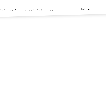
Urdu
ہم سے رابطہ کریں۔
ہمارے با
ہمارے بارے م
کہ یانگزو 
کے ل
مینوفیکچ
طور پر
انٹیگریٹڈ
لائٹ، ٹری
پینل، تمام گاہکوں کا دورہ کرنے میں خوش آمدید.