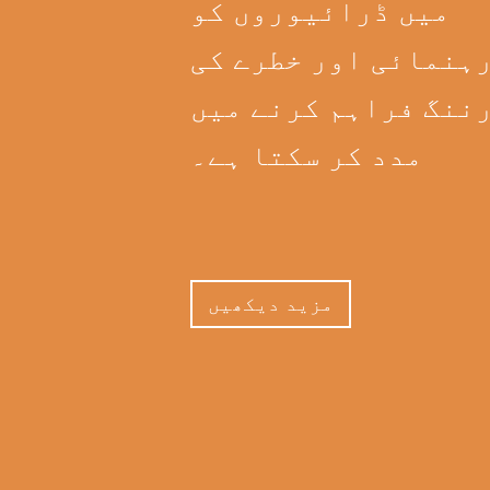
میں ڈرائیوروں کو
ہنمائی اور خطرے کی
ننگ فراہم کرنے میں
مدد کر سکتا ہے۔
مزید دیکھیں