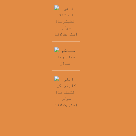
ی کاسٹنگ انٹیگریٹڈ
سولر اسٹریٹ لائٹ
 ایک مربوط حل فراہم
رتے ہیں جو ایک متحد
 کے ذریعے اختتام سے
تک آپریشنز کو ہموار
ے کے لیے ڈیزائن کیا
ا ہے جو بنیادی عمل،
ا اور اسٹیک ہولڈرز