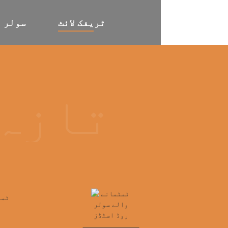
ٹریفک لائٹ
سولر ا
تازہ