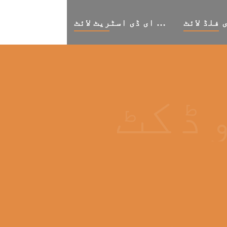
 فلڈ لائٹ
ایل ای ڈی اسٹریٹ لائٹ
ڈکٹ