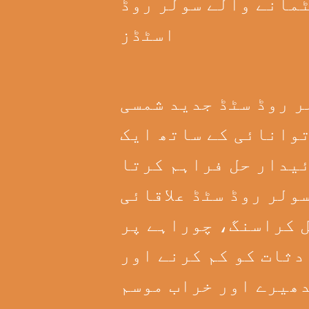
مانے والے سولر روڈ
اسٹڈز
ر روڈ سٹڈ جدید شمسی
وانائی کے ساتھ ایک
یدار حل فراہم کرتا
ولر روڈ سٹڈ علاقائی
 کراسنگ، چوراہے پر
دثات کو کم کرنے اور
ھیرے اور خراب موسم