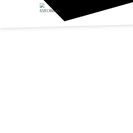
پنی لمیٹڈ 2011 میں قائم کی گئی تھی، جو
کشن بیسز"
روف
کٹری کے
لائٹ،
ٹ، سٹریٹ
رتے ہیں۔