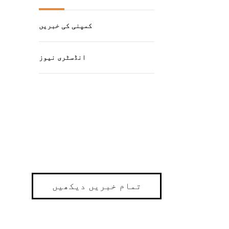
کمپنی کی خبریں
انڈسٹری نیوز
تمام خبریں دیکھیں