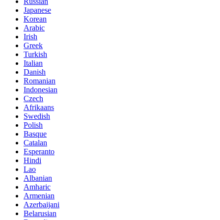
Russian
Japanese
Korean
Arabic
Irish
Greek
Turkish
Italian
Danish
Romanian
Indonesian
Czech
Afrikaans
Swedish
Polish
Basque
Catalan
Esperanto
Hindi
Lao
Albanian
Amharic
Armenian
Azerbaijani
Belarusian