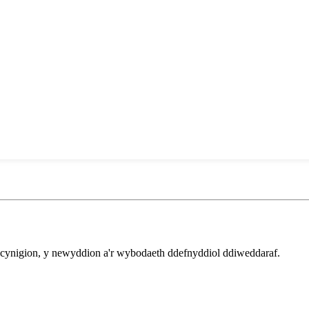
y cynigion, y newyddion a'r wybodaeth ddefnyddiol ddiweddaraf.