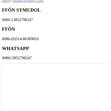
sales@zenith-lighting.com
FFÔN SYMUDOL
0086-13852798247
FFÔN
0086-(0)514-86369816
WHATSAPP
008613852798247