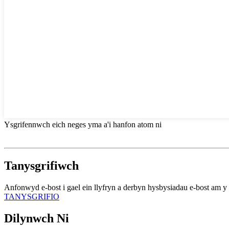
Ysgrifennwch eich neges yma a'i hanfon atom ni
Tanysgrifiwch
Anfonwyd e-bost i gael ein llyfryn a derbyn hysbysiadau e-bost am 
TANYSGRIFIO
Dilynwch Ni