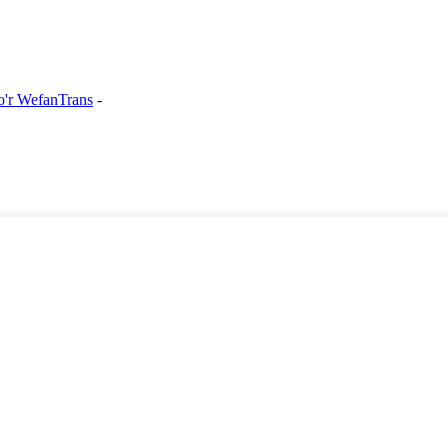
'r WefanTrans
-