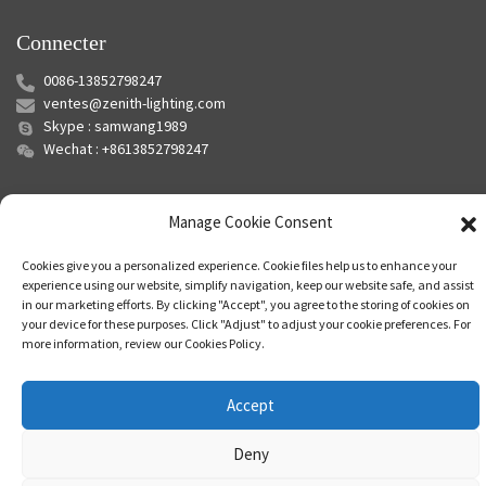
Connecter
0086-13852798247
ventes@zenith-lighting.com
Skype : samwang1989
Wechat : +8613852798247
Manage Cookie Consent
Cookies give you a personalized experience. Cookie files help us to enhance your
experience using our website, simplify navigation, keep our website safe, and assist
in our marketing efforts. By clicking "Accept", you agree to the storing of cookies on
your device for these purposes. Click "Adjust" to adjust your cookie preferences. For
© Copyright - 2010-2024 : Tous droits réservés.
Plan du site
-
Plan du
more information, review our Cookies Policy.
siteTrans
-
Recherche principale
Accept
Deny