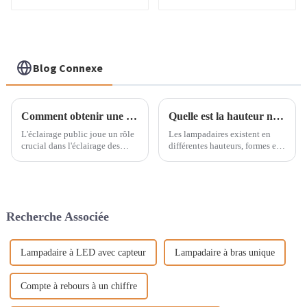
chaud
Blog Connexe
Comment obtenir une disposition optimale des lampadaires grâce à des tests ?
Quelle est la hauteur normale d'un lampadaire ?
L'éclairage public joue un rôle
Les lampadaires existent en
crucial dans l'éclairage des
différentes hauteurs, formes et
villes modernes. Pour obtenir le
styles, et sont conçus pour
meilleur agencement
différents usages. La hauteur
d'éclairage public, une
des lampadaires utilisés pour
conception scientifique est
l'éclairage public peut varier de
nécessaire, ainsi que des tests
2,4 à 15 mètres.
Recherche Associée
approfondis pour optimiser
chaque détail.
Lampadaire à LED avec capteur
Lampadaire à bras unique
Compte à rebours à un chiffre