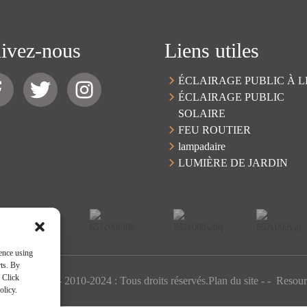
ivez-nous
Liens utiles
ÉCLAIRAGE PUBLIC À 
ÉCLAIRAGE PUBLIC
SOLAIRE
FEU ROUTIER
lampadaire
LUMIÈRE DE JARDIN
ence using
rts. By
 Click
oits d'auteur - 2010-2024 : Tous droits réservés.
Plan du site
-
-
Resour
olicy.