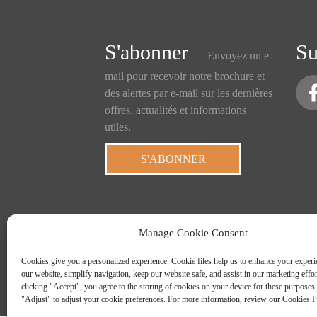
S'abonner
Su
Envoyez un e-
mail pour recevoir notre brochure et
des alertes par e-mail sur les dernières
offres, actualités et informations
utiles.
S'ABONNER
Manage Cookie Consent
Cookies give you a personalized experience. Cookie files help us to enhance your experi
our website, simplify navigation, keep our website safe, and assist in our marketing effo
clicking "Accept", you agree to the storing of cookies on your device for these purposes.
© Dr
"Adjust" to adjust your cookie preferences. For more information, review our Cookies P