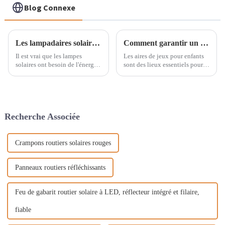
Blog Connexe
Les lampadaires solaires fonctionnent-ils sous un soleil moins que parfait ?
Comment garantir un éclairage sûr dans les aires de jeux pour enfants ?
Il est vrai que les lampes
Les aires de jeux pour enfants
solaires ont besoin de l'énergie
sont des lieux essentiels pour
solaire pour fonctionner.
que les enfants grandissent et
Cependant, la question de
s'amusent, et une conception
savoir si elles nécessitent un
d'éclairage efficace joue un rôle
ensoleillement optimal ou
crucial pour assurer leur
simplement la lumière du jour
sécurité tout en améliorant
Recherche Associée
est posée par les
l'expérience de jeu globale.
consommateurs potentiels
d'énergie solaire.
Crampons routiers solaires rouges
Panneaux routiers réfléchissants
Feu de gabarit routier solaire à LED, réflecteur intégré et filaire,
fiable