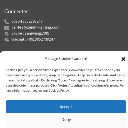
Connecter
0086-13852798247
ventes@zenith-lighting.com
Skype : samwang1989
Wechat : +8613852798247
Manage Cookie Consent
Cookies give you a personalized experience. Cookie files help us to enhance your
experience using our website, simplify navigation, keep our website safe, and assist
in our marketing efforts. By clicking "Accept", you agree to the storing of cookies on
your device for these purposes. Click "Adjust" to adjust your cookie preferences. For
© Copyright - 2010-2024 : Tous droits réservés.
Plan du site
-
Plan du
more information, review our Cookies Policy.
siteTrans
-
Recherche principale
Accept
Deny