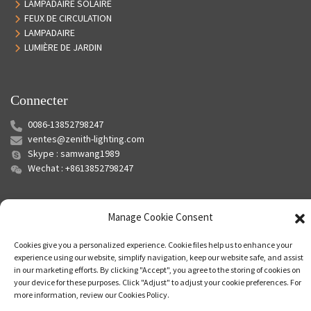
LAMPADAIRE SOLAIRE
FEUX DE CIRCULATION
LAMPADAIRE
LUMIÈRE DE JARDIN
Connecter
0086-13852798247
ventes@zenith-lighting.com
Skype : samwang1989
Wechat : +8613852798247
Manage Cookie Consent
Cookies give you a personalized experience. Cookie files help us to enhance your
experience using our website, simplify navigation, keep our website safe, and assist
in our marketing efforts. By clicking "Accept", you agree to the storing of cookies on
your device for these purposes. Click "Adjust" to adjust your cookie preferences. For
© Copyright - 2010-2024 : Tous droits réservés.
Plan du site
-
Plan du
more information, review our Cookies Policy.
siteTrans
-
Recherche principale