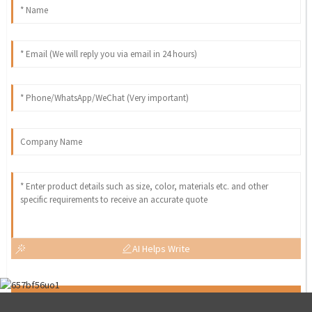
AI Helps Write
Send