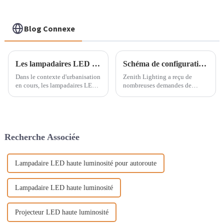
Blog Connexe
Les lampadaires LED peuvent-ils également être partagés ?
Schéma de configuration des feux de circulation pour une intersection
Dans le contexte d'urbanisation
Zenith Lighting a reçu de
en cours, les lampadaires LED
nombreuses demandes de
s'imposent progressivement
renseignements sur les feux de
comme la solution d'éclairage
circulation de la part des
de référence grâce à leur
clients. Parfois, les clients ne
efficacité et à leurs économies
savent qu'ils ont besoin d'un
d'énergie. Cependant, avec les
feu de circulation pour une
Recherche Associée
progrès technologiques…
intersection, mais ils ne savent
pas de quel type de feu de
circulation ils ont besoin...
Lampadaire LED haute luminosité pour autoroute
Lampadaire LED haute luminosité
Projecteur LED haute luminosité