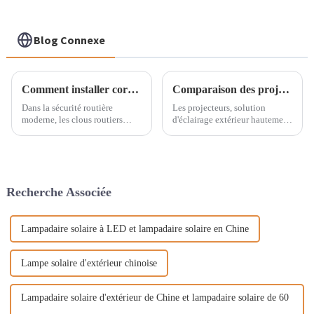
Blog Connexe
Comment installer correctement les crampons routiers : une étape clé pour améliorer la sécurité routière ?
Comparaison des projecteurs : LED et halogène
Dans la sécurité routière
Les projecteurs, solution
moderne, les clous routiers
d'éclairage extérieur hautement
jouent un rôle essentiel en tant
efficace, sont largement utilisés
que dispositifs auxiliaires
dans divers domaines, tels que
essentiels, largement utilisés
l'éclairage paysager urbain, les
sur divers types de routes. Ils
façades de bâtiments, les
améliorent non seulement la
panneaux publicitaires, etc.
Recherche Associée
visibilité de nuit ou par
Grâce à la...
mauvais temps…
Lampadaire solaire à LED et lampadaire solaire en Chine
Lampe solaire d'extérieur chinoise
Lampadaire solaire d'extérieur de Chine et lampadaire solaire de 60