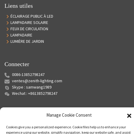
Liens utiles
ÉCLAIRAGE PUBLIC À LED
LAMPADAIRE SOLAIRE
FEUX DE CIRCULATION
LAMPADAIRE
LUMIÈRE DE JARDIN
Connecter
0086-13852798247
ventes@zenith-lighting.com
Skype : samwang1989
Wechat : +8613852798247
Manage Cookie Consent
Cookies give you a personalized experience. Cookie files help us to enhance your
experience using our website, simplify navigation, keep our website safe, and assist