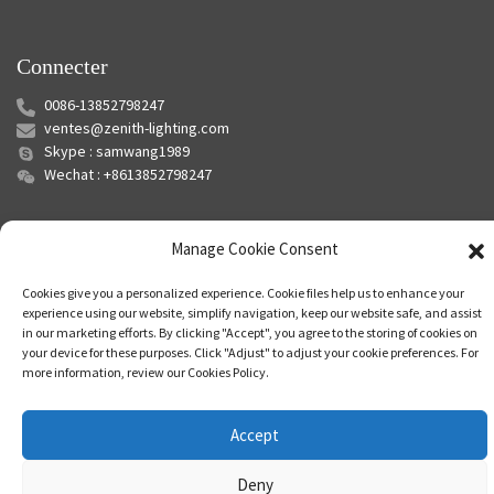
Connecter
0086-13852798247
ventes@zenith-lighting.com
Skype : samwang1989
Wechat : +8613852798247
Manage Cookie Consent
Cookies give you a personalized experience. Cookie files help us to enhance your
experience using our website, simplify navigation, keep our website safe, and assist
in our marketing efforts. By clicking "Accept", you agree to the storing of cookies on
your device for these purposes. Click "Adjust" to adjust your cookie preferences. For
© Copyright - 2010-2024 : Tous droits réservés.
Plan du site
-
Plan du
more information, review our Cookies Policy.
siteTrans
-
Recherche principale
Accept
Deny