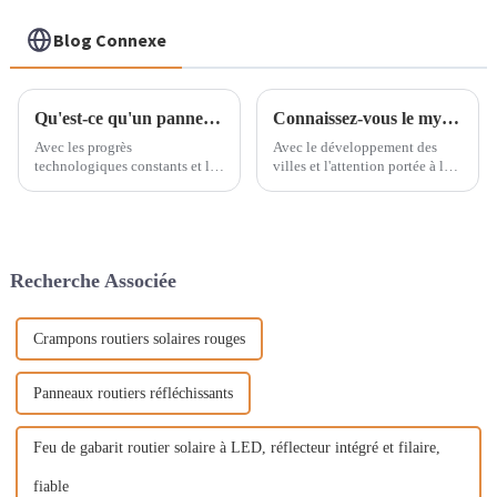
Blog Connexe
Qu'est-ce qu'un panneau solaire Wrap ?
Connaissez-vous le mystère entre les différents lampadaires de puissance ?
Avec les progrès
Avec le développement des
technologiques constants et la
villes et l'attention portée à la
popularité croissante des
sécurité nocturne, l'éclairage
énergies renouvelables, la
public est devenu un élément
technologie solaire s'est
essentiel de notre quotidien.
profondément intégrée à notre
Mais vous êtes-vous déjà
quotidien. Des panneaux
demandé quelle est la
Recherche Associée
solaires éblouissants sur les
différence entre l'éclairage
toits…
public…
Crampons routiers solaires rouges
Panneaux routiers réfléchissants
Feu de gabarit routier solaire à LED, réflecteur intégré et filaire,
fiable