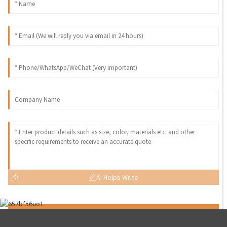
AI Helps Write
Send