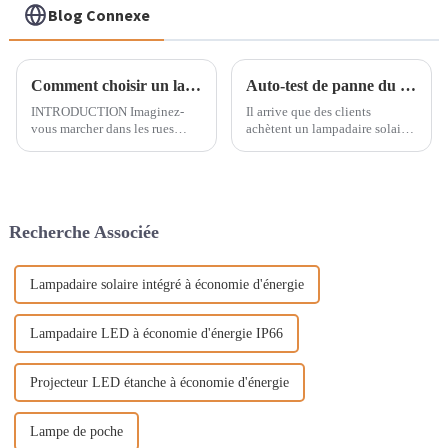
Blog Connexe
Comment choisir un lampadaire dans un environnement chaud ?
Auto-test de panne du lampadaire solaire tout-en-un
INTRODUCTION Imaginez-
Il arrive que des clients
vous marcher dans les rues
achètent un lampadaire solaire
d'une ville indienne par une
tout-en-un sur le marché, et
nuit chaude et humide, les
que, après un ou deux mois, le
lampadaires vacillant dans l'air
lampadaire ne fonctionne plus.
humide. Dans de telles
Pour de nombreuses raisons, il
conditions climatiques, choisir
est important de savoir
Recherche Associée
le bon éclairage public…
comment le vérifier soi-même.
Si un lampadaire solaire…
Lampadaire solaire intégré à économie d'énergie
Lampadaire LED à économie d'énergie IP66
Projecteur LED étanche à économie d'énergie
Lampe de poche