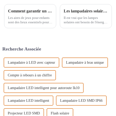
Comment garantir un éclairage sûr dans les aires de jeux pour enfants ?
Les lampadaires solaires fonctionnent-ils sous un soleil moins que parfait ?
Les aires de jeux pour enfants
Il est vrai que les lampes
sont des lieux essentiels pour
solaires ont besoin de l'énergie
que les enfants grandissent et
solaire pour fonctionner.
s'amusent, et une conception
Cependant, la question de
d'éclairage efficace joue un rôle
savoir si elles nécessitent un
crucial pour assurer leur
ensoleillement optimal ou
sécurité tout en améliorant
simplement la lumière du jour
Recherche Associée
l'expérience de jeu globale.
est posée par les
consommateurs potentiels
d'énergie solaire.
Lampadaire à LED avec capteur
Lampadaire à bras unique
Compte à rebours à un chiffre
Lampadaire LED intelligent pour autoroute Ik10
Lampadaire LED intelligent
Lampadaire LED SMD IP66
Projecteur LED SMD
Flash solaire