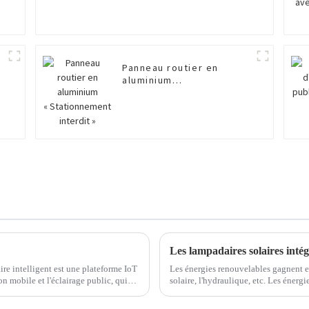
Panneau routier en
aluminium
« Stationnement
interdit »
ire intelligent est une plateforme IoT
Les énergies renouvelables gagnent en
n mobile et l'éclairage public, qui
solaire, l'hydraulique, etc. Les éner
e.
mesure que leur consommation augmen
représentent l'avenir.