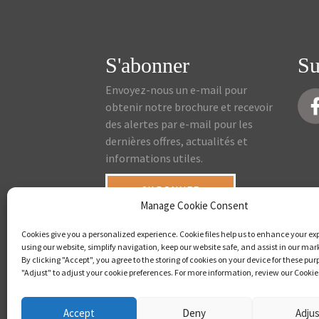
S'abonner
Su
Envoyez-nous un e-mail pour
obtenir notre brochure et recevoir
des alertes par e-mail pour les
dernières offres, actualités et
informations utiles.
S'ABONNER
Manage Cookie Consent
Cookies give you a personalized experience. Cookie files help us to enhance your ex
using our website, simplify navigation, keep our website safe, and assist in our mark
By clicking "Accept", you agree to the storing of cookies on your device for these pur
"Adjust" to adjust your cookie preferences. For more information, review our Cookies
Accept
Deny
Adju