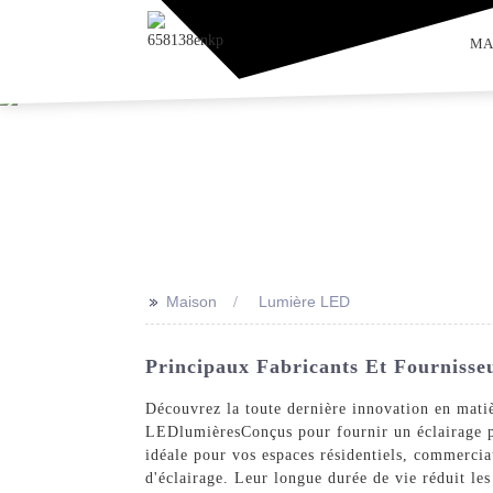
MA
>>
Maison
Lumière LED
Principaux Fabricants Et Fourniss
Découvrez la toute dernière innovation en mati
LED
lumières
Conçus pour fournir un éclairage p
idéale pour vos espaces résidentiels, commerci
d'éclairage. Leur longue durée de vie réduit le