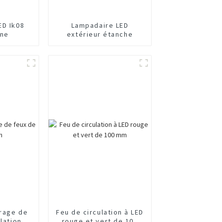
ED Ik08
Lampadaire LED
ine
extérieur étanche
irage de
Feu de circulation à LED
lation
rouge et vert de 100