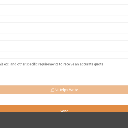
AI Helps Write
Send