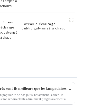
Poteau d'éclairage
public galvanisé à chaud
Les lampadaires solaires intégrés sont-ils meilleurs que les lampadaires divisés ?
 popularité de nos jours, notamment l'éolien, le
gies non renouvelables diminuent progressivement à
te. On peut dire que les énergies renouvelables