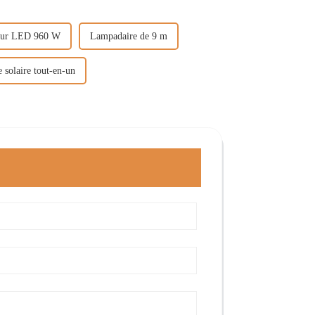
teur LED 960 W
Lampadaire de 9 m
 solaire tout-en-un