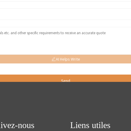
AI Helps Write
Send
ivez-nous
Liens utiles