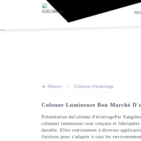
MA
>>
Maison
Colonne d'éclairage
Colonne Lumineuse Bon Marché D'usi
Présentation du
Colonne d'éclairage
Par Yangzhou
colonnes lumineuses sont conçues et fabriquées 
durable. Elles conviennent à diverses applicati
finitions pour s'adapter à tous les environneme