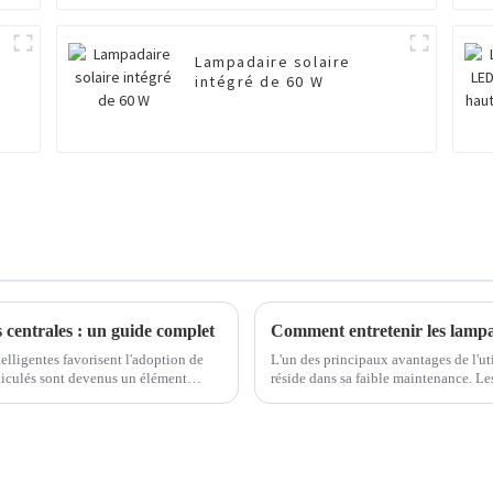
Lampadaire solaire
s
intégré de 60 W
 centrales : un guide complet
Comment entretenir les lampad
telligentes favorisent l'adoption de
L'un des principaux avantages de l'uti
rticulés sont devenus un élément
réside dans sa faible maintenance. L
er...
nécessitent aucune intervention manu