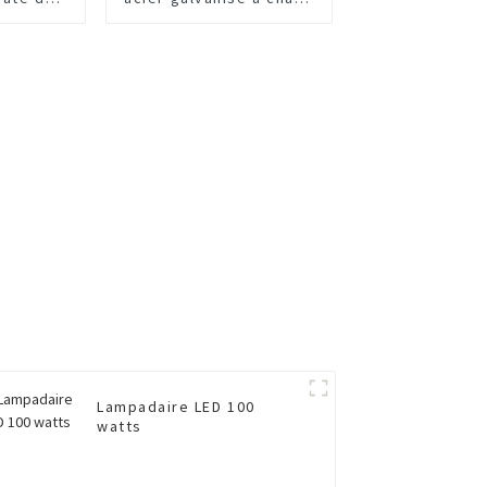
eure pour
de haute qualité
outière
Lampadaire LED 100
watts