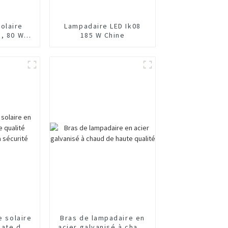
olaire
Lampadaire LED Ik08
m, 80 W,
185 W Chine
 Chine
e solaire
Bras de lampadaire en
nate de
acier galvanisé à chaud