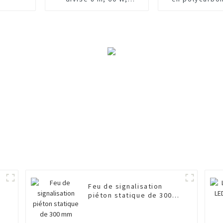
personnalisé en usine
qualité supéri
la sécurité r
Feu de signalisation
m
piéton statique de 300
mm