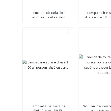
Feux de circulation
Lampadaire s
pour véhicules non
divisé de 10 
motorisés d'usine
fabriqué en
chinoise
Lampadaire solaire
Goujon de rout
divisé 8 m, 60 W,
en polycarbo