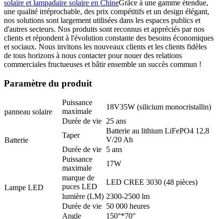
solaire et lampadaire solaire en Chine
Grâce à une gamme étendue,
une qualité irréprochable, des prix compétitifs et un design élégant,
nos solutions sont largement utilisées dans les espaces publics et
d'autres secteurs. Nos produits sont reconnus et appréciés par nos
clients et répondent à l'évolution constante des besoins économiques
et sociaux. Nous invitons les nouveaux clients et les clients fidèles
de tous horizons à nous contacter pour nouer des relations
commerciales fructueuses et bâtir ensemble un succès commun !
Paramètre du produit
Puissance
18V35W (silicium monocristallin)
maximale
panneau solaire
Durée de vie
25 ans
Batterie au lithium LiFePO4 12,8
Taper
V/20 Ah
Batterie
Durée de vie
5 ans
Puissance
17W
maximale
marque de
LED CREE 3030 (48 pièces)
puces LED
Lampe LED
lumière (LM)
2300-2500 lm
Durée de vie
50 000 heures
Angle
150°*70°