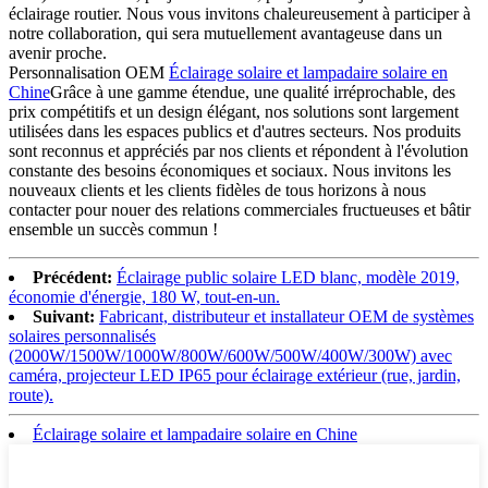
éclairage routier. Nous vous invitons chaleureusement à participer à
notre collaboration, qui sera mutuellement avantageuse dans un
avenir proche.
Personnalisation OEM
Éclairage solaire et lampadaire solaire en
Chine
Grâce à une gamme étendue, une qualité irréprochable, des
prix compétitifs et un design élégant, nos solutions sont largement
utilisées dans les espaces publics et d'autres secteurs. Nos produits
sont reconnus et appréciés par nos clients et répondent à l'évolution
constante des besoins économiques et sociaux. Nous invitons les
nouveaux clients et les clients fidèles de tous horizons à nous
contacter pour nouer des relations commerciales fructueuses et bâtir
ensemble un succès commun !
Précédent:
Éclairage public solaire LED blanc, modèle 2019,
économie d'énergie, 180 W, tout-en-un.
Suivant:
Fabricant, distributeur et installateur OEM de systèmes
solaires personnalisés
(2000W/1500W/1000W/800W/600W/500W/400W/300W) avec
caméra, projecteur LED IP65 pour éclairage extérieur (rue, jardin,
route).
Éclairage solaire et lampadaire solaire en Chine