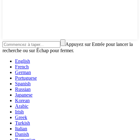
Appuyez sur Entrée pour lancer la
recherche ou sur Échap pour fermer.
English
French
German
Portuguese
Spanish
Russian
Japanese
Korean
Arabic
Irish
Greek
Turkish
Italian
Danish
Romanian