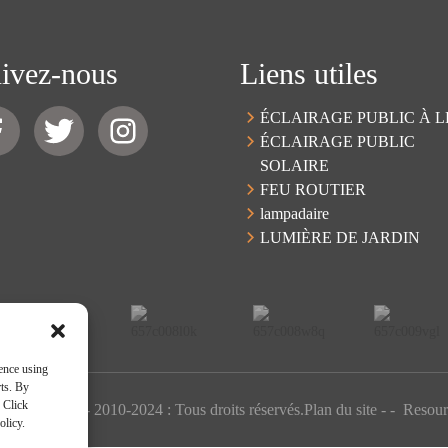
ivez-nous
Liens utiles
ÉCLAIRAGE PUBLIC À 
ÉCLAIRAGE PUBLIC
SOLAIRE
FEU ROUTIER
lampadaire
LUMIÈRE DE JARDIN
ence using
rts. By
 Click
oits d'auteur - 2010-2024 : Tous droits réservés.
Plan du site
-
-
Resour
olicy.