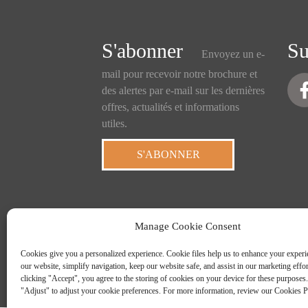
S'abonner
Su
Envoyez un e-
mail pour recevoir notre brochure et
des alertes par e-mail sur les dernières
offres, actualités et informations
utiles.
S'ABONNER
Manage Cookie Consent
Cookies give you a personalized experience. Cookie files help us to enhance your experi
our website, simplify navigation, keep our website safe, and assist in our marketing effo
clicking "Accept", you agree to the storing of cookies on your device for these purposes.
© Dr
"Adjust" to adjust your cookie preferences. For more information, review our Cookies P