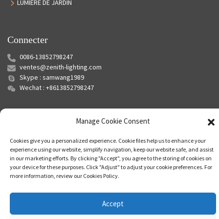
LUMIÈRE DE JARDIN
Connecter
0086-13852798247
ventes@zenith-lighting.com
Skype : samwang1989
Wechat : +8613852798247
Manage Cookie Consent
Cookies give you a personalized experience. Cookie files help us to enhance your
experience using our website, simplify navigation, keep our website safe, and assist
in our marketing efforts. By clicking "Accept", you agree to the storing of cookies on
your device for these purposes. Click "Adjust" to adjust your cookie preferences. For
© Copyright - 2010-2024 : Tous droits réservés.
Plan du site
-
Plan du
more information, review our Cookies Policy.
siteTrans
-
Recherche principale
Accept