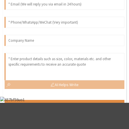
AI Helps Write
Send