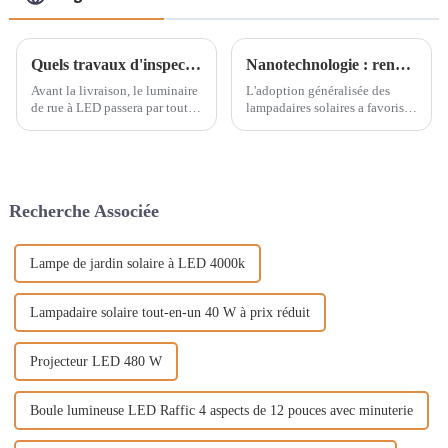
Quels travaux d'inspection les lampadaires à LED doivent-ils subir avant la livraison ?
Nanotechnologie : rendre les lampadaires solaires plus durables et plus efficaces ?
Avant la livraison, le luminaire
L'adoption généralisée des
de rue à LED passera par toutes
lampadaires solaires a favorisé
sortes d'inspections. Alors,
le développement des énergies
quelles inspections les produits
renouvelables dans le monde
subiront-ils ? Ne vous
entier. Cependant, des défis
inquiétez pas, cet article vous
importants subsistent en
le dira en détail.
matière de durabilité,
Recherche Associée
Habituellement, les LED...
d'efficacité et de coûts de
maintenance.
Lampe de jardin solaire à LED 4000k
Lampadaire solaire tout-en-un 40 W à prix réduit
Projecteur LED 480 W
Boule lumineuse LED Raffic 4 aspects de 12 pouces avec minuterie