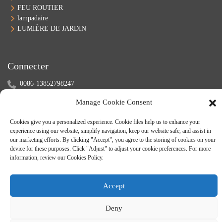
FEU ROUTIER
lampadaire
LUMIÈRE DE JARDIN
Connecter
0086-13852798247
sales@zenith-lighting.com
Manage Cookie Consent
Skype : samwang1989
WeChat : +8613852798247
Cookies give you a personalized experience. Cookie files help us to enhance your
experience using our website, simplify navigation, keep our website safe, and assist in
our marketing efforts. By clicking "Accept", you agree to the storing of cookies on your
device for these purposes. Click "Adjust" to adjust your cookie preferences. For more
information, review our Cookies Policy.
Accept
© Droits d'auteur - 2010-2024 : Tous droits réservés.
Plan du site
-
-
Deny
Resource