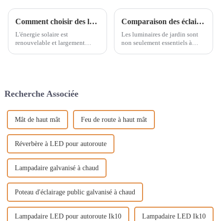
Comment choisir des lampadaires solaires de qualité ?
Comparaison des éclairages de jardin : styles modernes et vintage en termes de design et d'effets lumineux
L'énergie solaire est
Les luminaires de jardin sont
renouvelable et largement
non seulement essentiels à
répandue. Non seulement
l'éclairage extérieur, mais
l'accès à l'énergie solaire est
contribuent également
illimité, mais l'électricité
grandement à embellir les
qu'elle produit est gratuite !
cours, jardins et autres espaces
Dans une société qui prône la
publics. Face à la demande
Recherche Associée
protection de l'environnement
croissante du marché…
et…
Mât de haut mât
Feu de route à haut mât
Réverbère à LED pour autoroute
Lampadaire galvanisé à chaud
Poteau d'éclairage public galvanisé à chaud
Lampadaire LED pour autoroute Ik10
Lampadaire LED Ik10