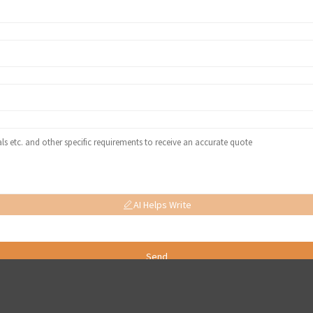
AI Helps Write
Send