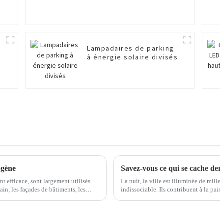
Lampadaires de parking
à énergie solaire divisés
ogène
nt efficace, sont largement utilisés
La nuit, la ville est illuminée de mil
ain, les façades de bâtiments, les
indissociable. Ils contribuent à la paix
luminosité pour les piétons et les a