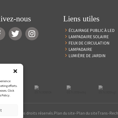
ivez-nous
Liens utiles
ÉCLAIRAGE PUBLIC À LED
LAMPADAIRE SOLAIRE
FEUX DE CIRCULATION
LAMPADAIRE
LUMIÈRE DE JARDIN
perience
eting efforts.
poses. Click
 Policy.
st
10-2024 : Tous droits réservés.
Plan du site
-
Plan du siteTrans
-
Rech