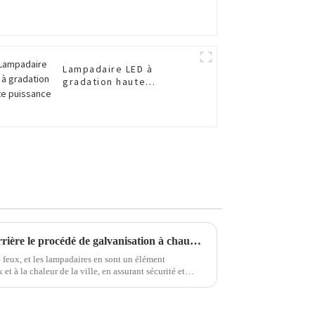
Lampadaire LED à
gradation haute
puissance
Savez-vous ce qui se cache derrière le procédé de galvanisation à chaud ? C'est assez incroyable !
le feux, et les lampadaires en sont un élément
 et à la chaleur de la ville, en assurant sécurité et
utomobilistes. Mais…