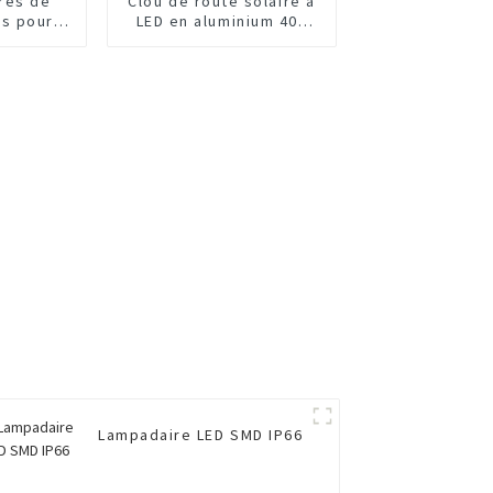
res de
Clou de route solaire à
es pour
LED en aluminium 40T
ur
pour autoroute
Lampadaire LED SMD IP66