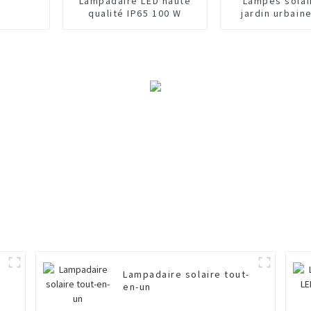
Lampadaire LED haute
Lampes solai
qualité IP65 100 W
jardin urbain
l'extérie
Lampadaire solaire tout-
r
en-un