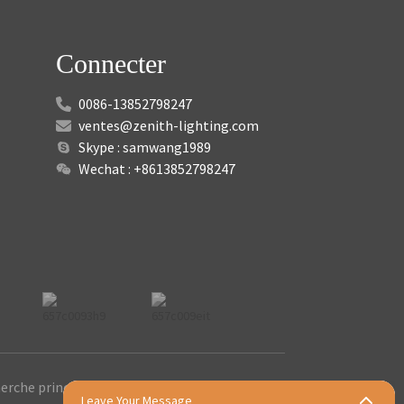
Connecter
0086-13852798247
ventes@zenith-lighting.com
Skype : samwang1989
Wechat : +8613852798247
erche principale
Leave Your Message