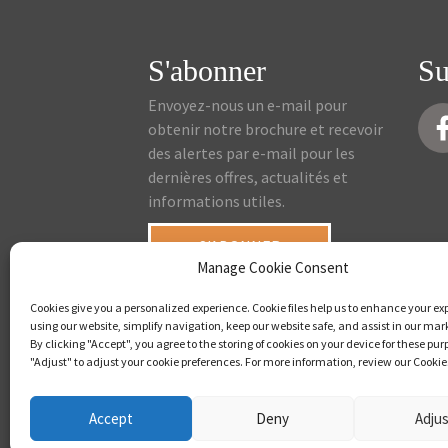
S'abonner
Su
Envoyez-nous un e-mail pour
obtenir notre brochure et recevoir
des alertes par e-mail pour les
dernières offres, actualités et
informations utiles.
S'ABONNER
Manage Cookie Consent
Cookies give you a personalized experience. Cookie files help us to enhance your ex
using our website, simplify navigation, keep our website safe, and assist in our mark
By clicking "Accept", you agree to the storing of cookies on your device for these pur
"Adjust" to adjust your cookie preferences. For more information, review our Cookies
Accept
Deny
Adju
© Copyright - 20