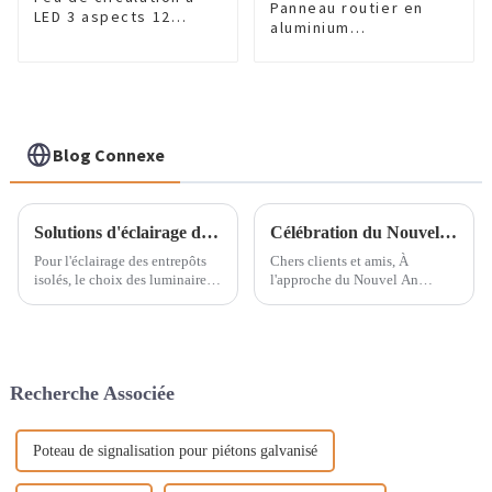
Panneau routier en
LED 3 aspects 12
aluminium
pouces
« Stationnement
interdit »
Blog Connexe
Solutions d'éclairage d'entrepôt : choisir entre des éclairages solaires pour grande hauteur et des projecteurs solaires ?
Célébration du Nouvel An islamique : un message à nos précieux clients et amis musulmans
Pour l'éclairage des entrepôts
Chers clients et amis, À
isolés, le choix des luminaires
l'approche du Nouvel An
est crucial. L'éclairage solaire
islamique, nous adressons à
est une solution idéale,
tous nos clients musulmans nos
notamment dans les zones sans
vœux les plus sincères de
électricité fiable. Cependant,…
bonheur et de bénédiction pour
la nouvelle année. Nous
Recherche Associée
profitons également de cette
occasion pour...
Poteau de signalisation pour piétons galvanisé