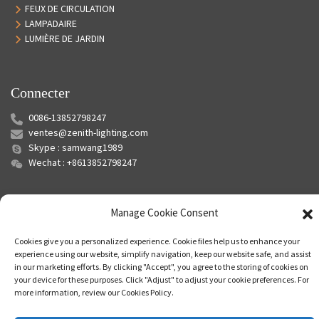
FEUX DE CIRCULATION
LAMPADAIRE
LUMIÈRE DE JARDIN
Connecter
0086-13852798247
ventes@zenith-lighting.com
Skype : samwang1989
Wechat : +8613852798247
Manage Cookie Consent
Cookies give you a personalized experience. Cookie files help us to enhance your
experience using our website, simplify navigation, keep our website safe, and assist
in our marketing efforts. By clicking "Accept", you agree to the storing of cookies on
your device for these purposes. Click "Adjust" to adjust your cookie preferences. For
© Copyright - 2010-2024 : Tous droits réservés.
Plan du site
-
Plan du
more information, review our Cookies Policy.
siteTrans
-
Recherche principale