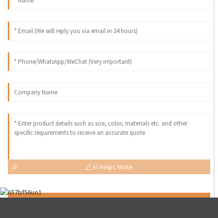
AI Helps Write
Send