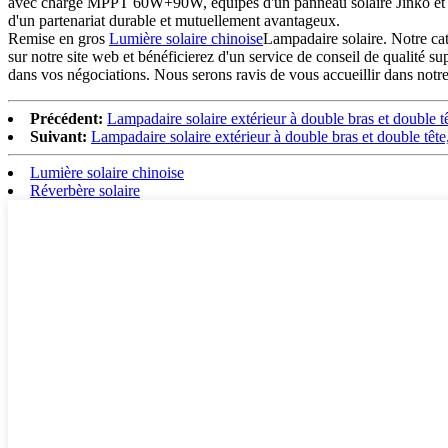
avec charge MPPT 60W+90W, équipés d'un panneau solaire Jinko et d'u
d'un partenariat durable et mutuellement avantageux.
Remise en gros
Lumière solaire chinoise
Lampadaire solaire. Notre cat
sur notre site web et bénéficierez d'un service de conseil de qualité s
dans vos négociations. Nous serons ravis de vous accueillir dans not
Précédent:
Lampadaire solaire extérieur à double bras et double 
Suivant:
Lampadaire solaire extérieur à double bras et double têt
Lumière solaire chinoise
Réverbère solaire