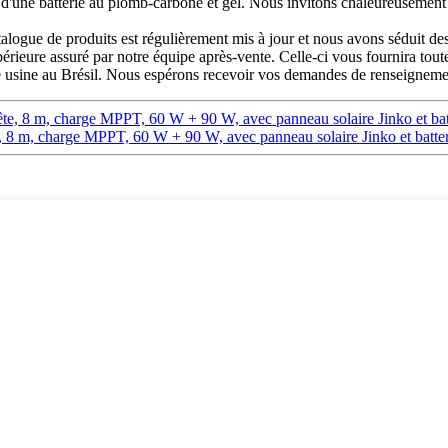
ne batterie au plomb-carbone et gel. Nous invitons chaleureusement le
alogue de produits est régulièrement mis à jour et nous avons séduit des
upérieure assuré par notre équipe après-vente. Celle-ci vous fournira to
re usine au Brésil. Nous espérons recevoir vos demandes de renseigneme
tête, 8 m, charge MPPT, 60 W + 90 W, avec panneau solaire Jinko et batt
e, 8 m, charge MPPT, 60 W + 90 W, avec panneau solaire Jinko et batter