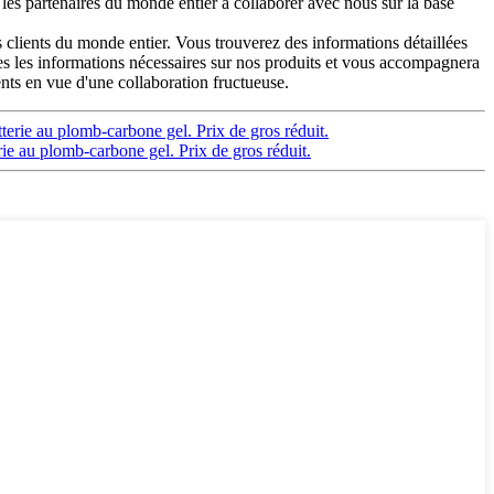
s partenaires du monde entier à collaborer avec nous sur la base
 clients du monde entier. Vous trouverez des informations détaillées
utes les informations nécessaires sur nos produits et vous accompagnera
nts en vue d'une collaboration fructueuse.
erie au plomb-carbone gel. Prix de gros réduit.
ie au plomb-carbone gel. Prix de gros réduit.