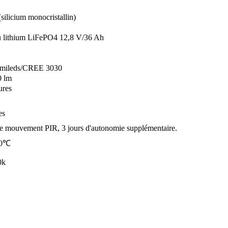
ilicium monocristallin)
au lithium LiFePO4 12,8 V/36 Ah
umileds/CREE 3030
0 lm
ures
es
de mouvement PIR, 3 jours d'autonomie supplémentaire.
70℃
0k