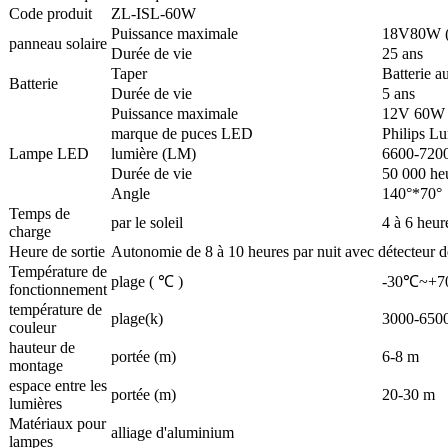
Code produit
ZL-ISL-60W
Puissance maximale
18V80W (s
panneau solaire
Durée de vie
25 ans
Taper
Batterie 
Batterie
Durée de vie
5 ans
Puissance maximale
12V 60W
marque de puces LED
Philips L
Lampe LED
lumière (LM)
6600-720
Durée de vie
50 000 he
Angle
140°*70°
Temps de
par le soleil
4 à 6 heur
charge
Heure de sortie
Autonomie de 8 à 10 heures par nuit avec détecteur 
Température de
plage ( ℃ )
-30℃~+
fonctionnement
température de
plage(k)
3000-650
couleur
hauteur de
portée (m)
6-8 m
montage
espace entre les
portée (m)
20-30 m
lumières
Matériaux pour
alliage d'aluminium
lampes