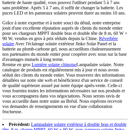
batterie de haute qualité, vous pouvez l'utiliser pendant 5 à 7 ans
sans problème. Après 5 à 7 ans, il suffit de changer la batterie. Les
puces LED et les panneaux solaires peuvent durer au moins 10 ans.
Grâce à notre expertise et à notre souci du détail, notre entreprise
jouit d'une excellente réputation auprès de clients du monde entier
pour ses chargeurs MPPT double bras et double tête de 8 m, 60 W +
90 W, vendus en gros à prix réduits depuis la Chine.
Réverbère
solaire
Avec l'éclairage solaire extérieur Jinko Solar Panel et la
batterie au plomb-carbone gel, nous accueillons chaleureusement
nos partenaires du monde entier pour coopérer avec nous sur la base
d'avantages mutuels à long terme.
Remise en gros
Lumière solaire chinoise
Lampadaire solaire. Notre
catalogue de produits est régulièrement mis à jour et nous avons
séduit des clients du monde entier. Vous trouverez des informations
détaillées sur notre site web et bénéficierez d'un service de conseil
de qualité supérieure assuré par notre équipe après-vente. Celle-ci
vous fournira toutes les informations nécessaires sur nos produits et
vous accompagnera dans vos négociations. Nous serons ravis de
vous accueillir dans notre usine au Brésil. Nous espérons recevoir
vos demandes de renseignements en vue d'une collaboration
fructueuse.
Précédent:
Lampadaire solaire extérieur à double bras et double
tête, 8 m, charge MPPT, 60 W + 90 W, avec panneau solaire Jinko