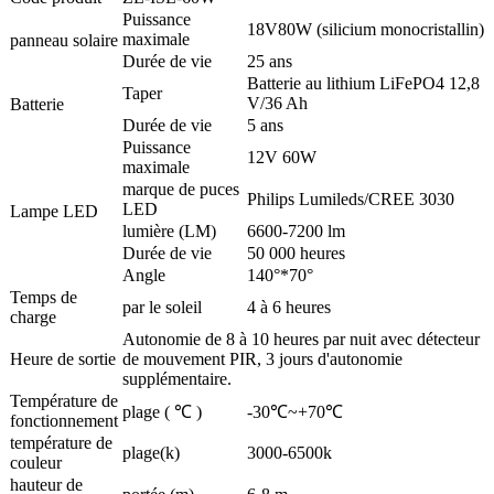
Puissance
18V80W (silicium monocristallin)
maximale
panneau solaire
Durée de vie
25 ans
Batterie au lithium LiFePO4 12,8
Taper
V/36 Ah
Batterie
Durée de vie
5 ans
Puissance
12V 60W
maximale
marque de puces
Philips Lumileds/CREE 3030
LED
Lampe LED
lumière (LM)
6600-7200 lm
Durée de vie
50 000 heures
Angle
140°*70°
Temps de
par le soleil
4 à 6 heures
charge
Autonomie de 8 à 10 heures par nuit avec détecteur
Heure de sortie
de mouvement PIR, 3 jours d'autonomie
supplémentaire.
Température de
plage ( ℃ )
-30℃~+70℃
fonctionnement
température de
plage(k)
3000-6500k
couleur
hauteur de