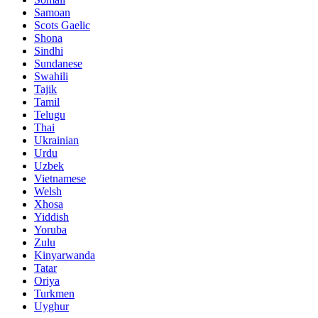
Samoan
Scots Gaelic
Shona
Sindhi
Sundanese
Swahili
Tajik
Tamil
Telugu
Thai
Ukrainian
Urdu
Uzbek
Vietnamese
Welsh
Xhosa
Yiddish
Yoruba
Zulu
Kinyarwanda
Tatar
Oriya
Turkmen
Uyghur