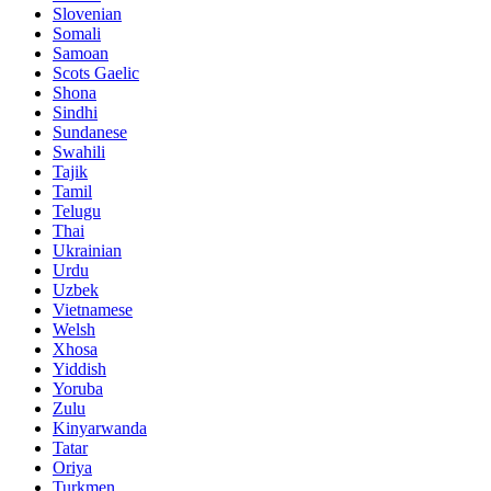
Slovenian
Somali
Samoan
Scots Gaelic
Shona
Sindhi
Sundanese
Swahili
Tajik
Tamil
Telugu
Thai
Ukrainian
Urdu
Uzbek
Vietnamese
Welsh
Xhosa
Yiddish
Yoruba
Zulu
Kinyarwanda
Tatar
Oriya
Turkmen