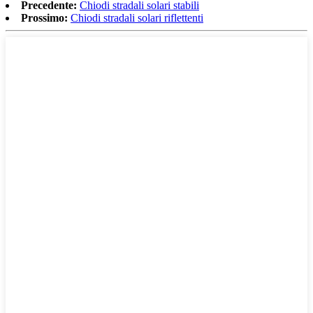
Precedente:
Chiodi stradali solari stabili
Prossimo:
Chiodi stradali solari riflettenti