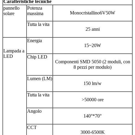
Caratteristiche tecniche
pannello
Potenza
Monocristallino6V50W
solare
massima
Tutta la vita
25 anni
Energia
15~20W
Lampada a
LED
Chip LED
Componenti SMD 5050 (2 moduli, con
8 pezzi per modulo)
Lumen (LM)
150 lm/w
Tutta la vita
>50000 ore
Angolo
140°*70°
CCT
3000-6500K