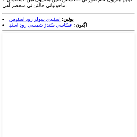
ماحولياتي حالتن تي منحصر آهي.
پوئين:
اسٽيڊي سولر روڊ اسٽڊس
اڳيون:
عڪاسي ڪندڙ شمسي روڊ اسٽڊ