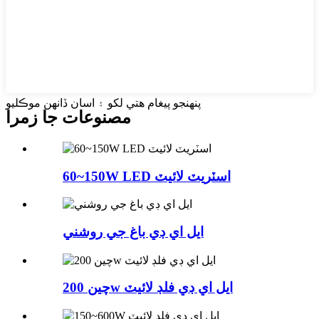
پنهنجو پيغام هتي لکو ۽ اسان ڏانهن موڪليو
مصنوعات جا زمرا
60~150W LED اسٽريٽ لائيٽ
ايل اي ڊي باغ جي روشني
چين 200w ايل اي ڊي فلڊ لائيٽ