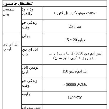
ٽيڪنيڪل خاصيتون
وڌ ۾ وڌ
شمسي
مونو ڪرسٽل لائن 6V50W
طاقت
پينل
زندگي جو
25 سال
وقت
بجلي
15 ~ 20 ڊبليو
ايل اي ڊي
ليمپ
ايل اي ڊي
ايس ايم ڊي 5050 (2 ماڊيول، هر
چپ
ماڊيول ۾ 8 پي سيز سان)
لومين (ايل
150 ايل ايم/ڊبليو
ايم)
زندگي جو
> 50000 ڪلاڪ
وقت
زاويه
140°*70°
سي سي ٽي