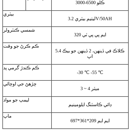
3000-6500 ڪلو
بيٽري
ليتيم بيٽري 3.2V/50AH
شمسي ڪنٽرولر
ايم پي پي ٽي 320
ڪم ڪرڻ جو وقت
5.4 ڪلاڪ في ڏينهن، 2 ڏينهن جو بيڪ
اپ
ڪم ڪندڙ گرمي پد
-30 ℃ -55 ℃
چڙهڻ جي اوچائي
3 ~ 4 ميٽر
ليمپ جو مواد
ڊائي ڪاسٽنگ ايلومينيم
ماپ
697*361*209 ايم ايم