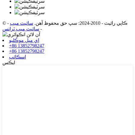
© ڪاپي رائيٽ - 2010-2024: سڀ حق محفوظ آهن.
سائيٽ ميپ
-
-
سائيٽ ميپ ٽرانس
اي ميل موڪليو
+86 13852798247
+86 13852798247
اسڪائپ
ايڪس