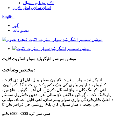
اڪثر پڇيا ويا سوال
اسان سان رابطو ڪريو
English
گھر
مصنوعات
موشن سينسر انٽيگريٽيڊ سولر اسٽريٽ لائيٽ
مختصر وضاحت:
انٽيگريٽيڊ سولر اسٽريٽ لائيٽون سولر پينل، ايل اي ڊي لائيٽ،
ڪنٽرولر، ۽ ليٿيم بيٽري کي هڪ ڪمپيڪٽ يونٽ ۾ گڏ ڪن ٿيون.
اهي ڪيبلنگ کان سواءِ انسٽال ڪرڻ آسان آهن، گهٽين، هاءِ ويز،
پارڪنگ لاٽ ۽ ڳوٺاڻن علائقن لاءِ مثالي آهن. ذهين ڪنٽرول سسٽم
۽ اعليٰ ڪارڪردگي واري سولر پينلز سان، اهي قابل اعتماد، توانائي
جي بچت، ۽ سار سنڀال کان پاڪ روشني حل فراهم ڪن ٿا.
سي سي ٽي: 3000-6500 ڪلو