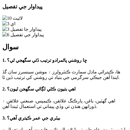
پيداوار جي تفصيل
سوال
1. ڇا روشني پاڻمرادو ترتيب ڏئي سگهجي ٿي؟
ها، ڪيترائي ماڊل سمارٽ ڪنٽرولرز ۽ موشن سينسرز سان گڏ
ايندا آهن جيڪي سرگرمي جي بنياد تي روشني کي ترتيب ڏين ٿا.
2. اهي بتيون ڪٿي لڳائي سگهجن ٿيون؟
اهي گهٽين، باغن، پارڪنگ علائقن، ڪيمپس، صنعتي علائقن ۽
ڏورانهن هنڌن تي وڏي پيماني تي استعمال ٿيندا آهن.
3. بيٽري جي عمر ڪيتري آهي؟
ليٿيم بيٽريون عام طور تي 5-8 سالن تائين هلنديون آهن، استعمال ۽