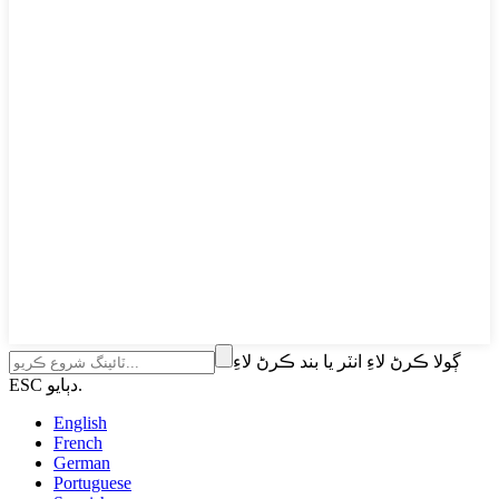
ڳولا ڪرڻ لاءِ انٽر يا بند ڪرڻ لاءِ
ESC دٻايو.
English
French
German
Portuguese