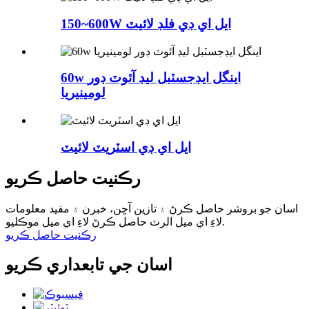
150~600W ايل اي ڊي فلڊ لائيٽ
60w اينگل ايڊجسٽبل ليڊ آئوٽ ڊور
لومينيريا
ايل اي ڊي اسٽريٽ لائيٽ
رڪنيت حاصل ڪريو
اسان جو بروشر حاصل ڪرڻ ۽ تازين آڇن، خبرن ۽ مفيد معلومات
لاءِ اي ميل الرٽ حاصل ڪرڻ لاءِ اي ميل موڪليو.
رڪنيت حاصل ڪريو
اسان جي تابعداري ڪريو