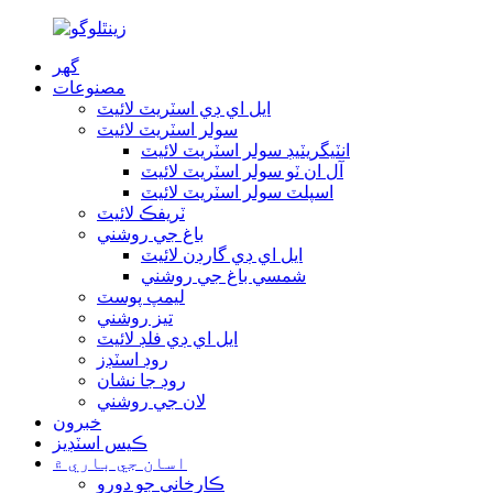
گھر
مصنوعات
ايل اي ڊي اسٽريٽ لائيٽ
سولر اسٽريٽ لائيٽ
انٽيگريٽيڊ سولر اسٽريٽ لائيٽ
آل ان ٽو سولر اسٽريٽ لائيٽ
اسپلٽ سولر اسٽريٽ لائيٽ
ٽريفڪ لائيٽ
باغ جي روشني
ايل اي ڊي گارڊن لائيٽ
شمسي باغ جي روشني
ليمپ پوسٽ
تيز روشني
ايل اي ڊي فلڊ لائيٽ
روڊ اسٽڊز
روڊ جا نشان
لان جي روشني
خبرون
ڪيس اسٽڊيز
اسان جي باري ۾
ڪارخاني جو دورو