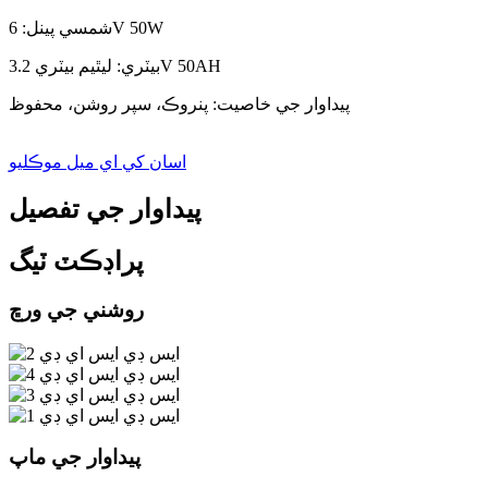
شمسي پينل: 6V 50W
بيٽري: ليٿيم بيٽري 3.2V 50AH
پيداوار جي خاصيت: پنروڪ، سپر روشن، محفوظ
اسان کي اي ميل موڪليو
پيداوار جي تفصيل
پراڊڪٽ ٽيگ
روشني جي ورڇ
پيداوار جي ماپ