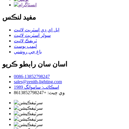
مفيد لنڪس
ايل اي ڊي اسٽريٽ لائيٽ
سولر اسٽريٽ لائيٽ
ٽريفڪ لائيٽ
ليمپ پوسٽ
باغ جي روشني
اسان سان رابطو ڪريو
0086-13852798247
sales@zenith-lighting.com
اسڪائپ: ساموانگ 1989
وي چيٽ: +8613852798247