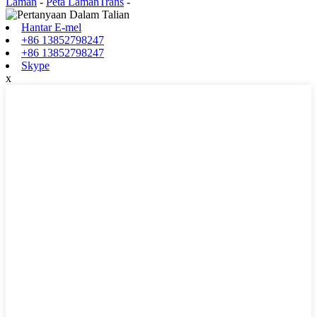
Laman
-
Peta LamanTrans
-
Hantar E-mel
+86 13852798247
+86 13852798247
Skype
x