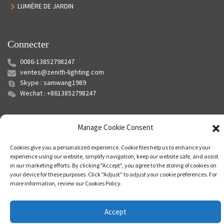
LUMIÈRE DE JARDIN
Connecter
0086-13852798247
ventes@zenith-lighting.com
Skype : samwang1989
Wechat : +8613852798247
Manage Cookie Consent
Cookies give you a personalized experience. Cookie files help us to enhance your
experience using our website, simplify navigation, keep our website safe, and assist
in our marketing efforts. By clicking "Accept", you agree to the storing of cookies on
your device for these purposes. Click "Adjust" to adjust your cookie preferences. For
© Copyright - 2010-2024 : Tous droits réservés.
Plan du site
-
Plan du
more information, review our Cookies Policy.
siteTrans
-
Recherche principale
Accept