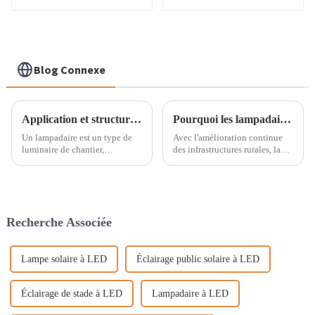
puissance
Blog Connexe
Application et structure du feu à haut mât
Pourquoi les lampadaires solaires intégrés sont-ils mieux adaptés aux routes rurales ?
Un lampadaire est un type de
Avec l'amélioration continue
luminaire de chantier,
des infrastructures rurales, la
généralement utilisé pour
demande d'éclairage routier a
éclairer une zone étendue
considérablement augmenté.
depuis une hauteur
Cependant, l'éclairage public
d'installation élevée, à des fins
traditionnel rencontre souvent
de stockage, de transport, de
des difficultés en zone rurale,
Recherche Associée
circulation piétonne et de
notamment des installations
sécurité. Le lampadaire...
complexes.
Lampe solaire à LED
Éclairage public solaire à LED
Éclairage de stade à LED
Lampadaire à LED