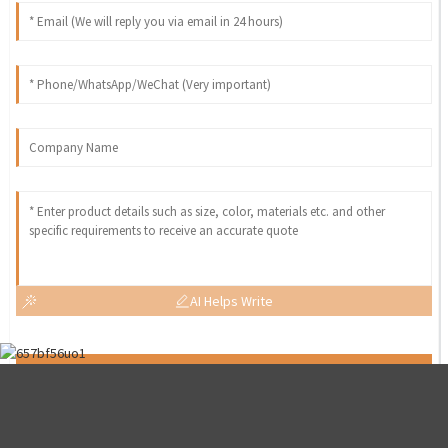
AI Helps Write
Send