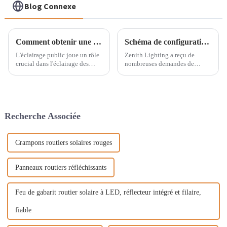
Blog Connexe
Comment obtenir une disposition optimale des lampadaires grâce à des tests ?
Schéma de configuration des feux de circulation pour une intersection
L'éclairage public joue un rôle
Zenith Lighting a reçu de
crucial dans l'éclairage des
nombreuses demandes de
villes modernes. Pour obtenir le
renseignements sur les feux de
meilleur agencement
circulation de la part des
d'éclairage public, une
clients. Parfois, les clients ne
conception scientifique est
savent qu'ils ont besoin d'un
nécessaire, ainsi que des tests
feu de circulation pour une
Recherche Associée
approfondis pour optimiser
intersection, mais ils ne savent
chaque détail.
pas de quel type de feu de
circulation ils ont besoin...
Crampons routiers solaires rouges
Panneaux routiers réfléchissants
Feu de gabarit routier solaire à LED, réflecteur intégré et filaire,
fiable