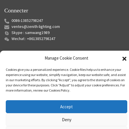
Connecter
0086-13852798247
ventes@zenith-lighting.com
Skype : samwang1989
Wechat : +8613852798247
Manage Cookie Consent
Cookies give you a personalized experience. Cookie files help us to enhance your
experience using our website, simplify navigation, keep our website safe, and assist
in our marketing efforts. By clicking "Accept", you agree to the storing of cookies on
your device for these purposes. Click "Adjust" to adjust your cookie preferences. For
© Copyright - 2010-2024 : Tous droits réservés.
Plan du site
-
Plan du
more information, review our Cookies Policy.
siteTrans
-
Recherche principale
Accept
Deny