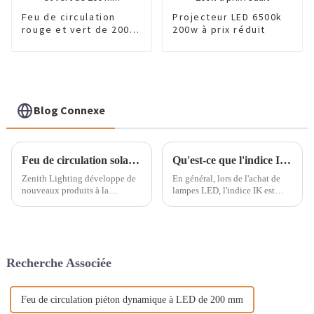
Feu de circulation
Projecteur LED 6500k
rouge et vert de 200
200w à prix réduit
mm
Blog Connexe
Feu de circulation solaire de 200 mm pour l'Australie
Qu'est-ce que l'indice IK pour les lampes LED ? Qu'est-ce que l'indice IP ?
Zenith Lighting développe de
En général, lors de l'achat de
nouveaux produits à la
lampes LED, l'indice IK est
demande de ses clients,
souvent indiqué dans les
notamment des remorques
caractéristiques de certaines
solaires. Si vous avez une idée,
lampes. Beaucoup ignorent ce
nous pouvons la développer
qu'est l'indice IK. Aujourd'hui,
ensemble. Plus d'informations
Green Tech Lighting vous en
Recherche Associée
sur les remorques solaires : 1.
parle…
Une remorque solaire…
Feu de circulation piéton dynamique à LED de 200 mm