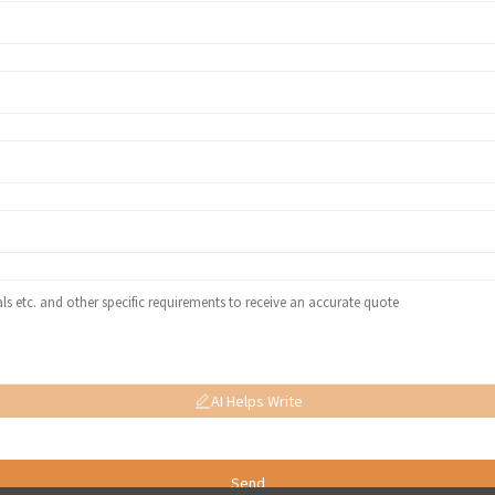
AI Helps Write
Send