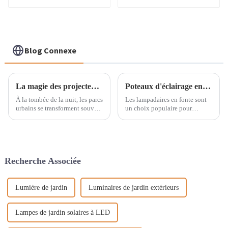
Verte de 600 mm
Blog Connexe
La magie des projecteurs dans l'éclairage des parcs : sublimer la beauté nocturne
Poteaux d'éclairage en fonte
À la tombée de la nuit, les parcs
Les lampadaires en fonte sont
urbains se transforment souvent
un choix populaire pour
en paysages enchanteurs grâce
l'éclairage extérieur en raison
à la magie de la lumière. Les
de leur durabilité et de leur
projecteurs, reconnus pour leur
aspect classique. Ces
efficacité et leur flexibilité,
lampadaires sont couramment
jouent un rôle essentiel dans
utilisés dans les parcs, les rues
Recherche Associée
cette transformation…
et autres espaces publics
pour…
Lumière de jardin
Luminaires de jardin extérieurs
Lampes de jardin solaires à LED