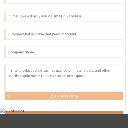
AI Helps Write
Send